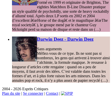
Formé en 1999 et originaire de Brighton, The
eighties Matchbox B-Line Disaster pratique
un style qualifié de psychobilly, une sorte de heavy rockabilly
d’allumé total. Après deux LP sortis en 2002 et 2004
(l’excellent â€œHorse of the dogâ€ et le magnifique â€œThe
royal societyâ€ ), le groupe mené par le chanteur Guy
Mcknight perd sa maison de disque et reste dans un (…)
Darwin Deez - Darwin Deez
Sans arguments
Méfiez-vous de ce type. Ils ne sont pas si
nombreux, les gens qui arrivent à trouver ainsi
l’alchimie, la formule magique. Je ressasse à
longueur d’articles cette rengaine : quand on a peu de
moyens, il faut avoir des idées. C’est valable dans toutes les
formes d’art, et à plus forte raison les arts mineurs. Dans les
annales pop et rock, il n’y a plus assez de papier recyclé (…)
2004 - 2026 Esprits Critiques
Plan du site
|
Se connecter
|
Contact
|