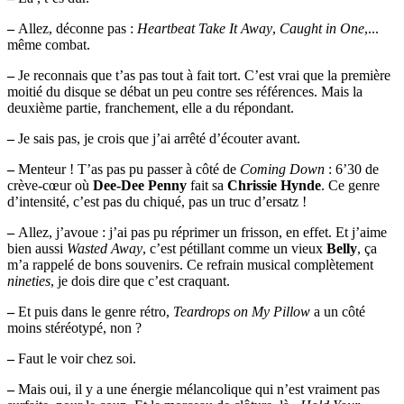
–
Allez, déconne pas :
Heartbeat Take It Away
,
Caught in One
,...
même combat.
–
Je reconnais que t’as pas tout à fait tort. C’est vrai que la première
moitié du disque se débat un peu contre ses références. Mais la
deuxième partie, franchement, elle a du répondant.
–
Je sais pas, je crois que j’ai arrêté d’écouter avant.
–
Menteur ! T’as pas pu passer à côté de
Coming Down
: 6’30 de
crève-cœur où
Dee-Dee Penny
fait sa
Chrissie Hynde
. Ce genre
d’intensité, c’est pas du chiqué, pas un truc d’ersatz !
–
Allez, j’avoue : j’ai pas pu réprimer un frisson, en effet. Et j’aime
bien aussi
Wasted Away
, c’est pétillant comme un vieux
Belly
, ça
m’a rappelé de bons souvenirs. Ce refrain musical complètement
nineties
, je dois dire que c’est craquant.
–
Et puis dans le genre rétro,
Teardrops on My Pillow
a un côté
moins stéréotypé, non ?
–
Faut le voir chez soi.
–
Mais oui, il y a une énergie mélancolique qui n’est vraiment pas