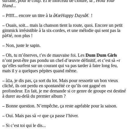
surfaite, pour le coup. Et le morceau de clôture, là ,
Hold Your
Hand
...
–
Pffff... encore un titre à la
â€œHappy Daysâ€
!
–
Ouais, soit... mais la chanson tient la route, quoi. Encore un petit
gimmick irrésistible à la six-cordes, et une mélodie qui sent pas la
pà¢té, non plus !
–
Non, juste le sapin.
–
Oh, tu m’énerves, t’es de mauvaise foi. Les
Dum Dum Girls
n’ont peut-être pas pondu un chef-d’œuvre définitif, et c’est sà »r
qu’elles surfent sur un courant qui va pas tarder à faire long feu,
mais il y a quelques pépites quand même.
–
à‡a, je dis pas, ça sort du lot. Mais pour ressortir un bon vieux
cliché, ils ont perdu en spontanéité ce qu’ils ont gagné en
profondeur. En fait, je me demande si ce genre de groupe est destiné
à durer au-delà du premier album ?
–
Bonne question. N’empêche, ça reste agréable pour la saison.
–
Oui. Mais pas sà »r que ça passe l’hiver.
–
Si c’est toi qui le dis...