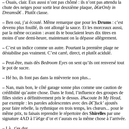
–
Ouais, clair. Eux aussi n’ont pas chômé : ils n’ont pas attendu la
chute des neiges pour sortir leur deuxième plaque,
â€œOnly in
Dreamsâ€
. Plutôt classe.
–
Ben oui, j’ai écouté. Même remarque que pour les
Drums
: c’est
devenu plus fouillé, ils ont allongé la sauce. Et les morceaux aussi,
par la même occasion : avant ils te bouclaient leurs dix titres en
moins d’une demi-heure, maintenant on la dépasse allègrement.
–
C’est un indice comme un autre. Pourtant la première plage ne
déstabilise pas vraiment. C’est carré, direct, et plutôt acidulé.
–
Peut-être, mais dès
Bedroom Eyes
on sent qu’ils ont renversé tout
le pot de sucre.
–
Hé ho, ils font pas dans la mièvrerie non plus...
–
Nan, mais bon, le côté garage sonne plus comme une caution de
crédibilité qu’autre chose. Dans le fond, l’influence des groupes de
filles
sixties
a définitivement pris le dessus. à‰coute
In My Head
,
par exemple : les paroles adolescentes avec des
â€˜fuck’
ajoutés
pour faire rebelle, la rythmique en trois temps, les chœurs... pour le
même prix, tu faisais reprendre le répertoire des
Shirelles
par une
signature 4AD à l’à¢ge d’or et t’aurais eu la même chose à l’arrivée.
–
Là , t’es dur.