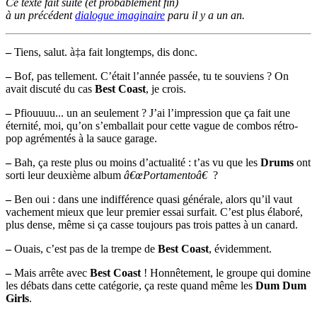
Ce texte fait suite (et probablement fin)
à un précédent
dialogue imaginaire
paru il y a un an.
–
Tiens, salut. à‡a fait longtemps, dis donc.
–
Bof, pas tellement. C’était l’année passée, tu te souviens ? On
avait discuté du cas
Best Coast
, je crois.
–
Pfiouuuu... un an seulement ? J’ai l’impression que ça fait une
éternité, moi, qu’on s’emballait pour cette vague de combos rétro-
pop agrémentés à la sauce garage.
–
Bah, ça reste plus ou moins d’actualité : t’as vu que les
Drums
ont
sorti leur deuxième album
â€œPortamentoâ€
?
–
Ben oui : dans une indifférence quasi générale, alors qu’il vaut
vachement mieux que leur premier essai surfait. C’est plus élaboré,
plus dense, même si ça casse toujours pas trois pattes à un canard.
–
Ouais, c’est pas de la trempe de
Best Coast
, évidemment.
–
Mais arrête avec
Best Coast
! Honnêtement, le groupe qui domine
les débats dans cette catégorie, ça reste quand même les
Dum Dum
Girls
.