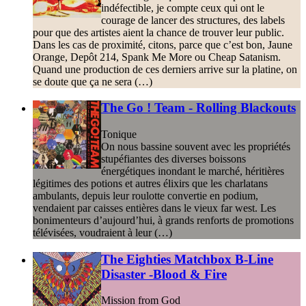
indéfectible, je compte ceux qui ont le
courage de lancer des structures, des labels
pour que des artistes aient la chance de trouver leur public.
Dans les cas de proximité, citons, parce que c’est bon, Jaune
Orange, Depôt 214, Spank Me More ou Cheap Satanism.
Quand une production de ces derniers arrive sur la platine, on
se doute que ça ne sera (…)
The Go ! Team - Rolling Blackouts
Tonique
On nous bassine souvent avec les propriétés
stupéfiantes des diverses boissons
énergétiques inondant le marché, héritières
légitimes des potions et autres élixirs que les charlatans
ambulants, depuis leur roulotte convertie en podium,
vendaient par caisses entières dans le vieux far west. Les
bonimenteurs d’aujourd’hui, à grands renforts de promotions
télévisées, voudraient à leur (…)
The Eighties Matchbox B-Line
Disaster -Blood & Fire
Mission from God