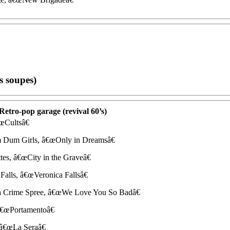
es soupes)
 Retro-pop garage (revival 60’s)
€œCultsâ€
 Dum Girls, â€œOnly in Dreamsâ€
tes, â€œCity in the Graveâ€
 Falls, â€œVeronica Fallsâ€
 a Crime Spree, â€œWe Love You So Badâ€
â€œPortamentoâ€
 â€œLa Seraâ€