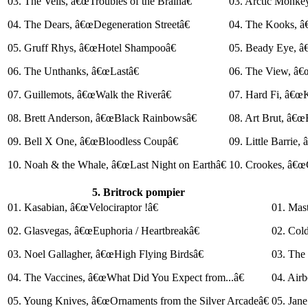
03. The Veils, â€œTroubles of the Brainâ€
03. Arctic Monke
04. The Dears, â€œDegeneration Streetâ€
04. The Kooks, â
05. Gruff Rhys, â€œHotel Shampooâ€
05. Beady Eye, â€
06. The Unthanks, â€œLastâ€
06. The View, â€
07. Guillemots, â€œWalk the Riverâ€
07. Hard Fi, â€œ
08. Brett Anderson, â€œBlack Rainbowsâ€
08. Art Brut, â€œB
09. Bell X One, â€œBloodless Coupâ€
09. Little Barrie
10. Noah & the Whale, â€œLast Night on Earthâ€
10. Crookes, â€œ
5. Britrock pompier
01. Kasabian, â€œVelociraptor !â€
01. Mas
02. Glasvegas, â€œEuphoria / Heartbreakâ€
02. Col
03. Noel Gallagher, â€œHigh Flying Birdsâ€
03. The
04. The Vaccines, â€œWhat Did You Expect from...â€
04. Air
05. Young Knives, â€œOrnaments from the Silver Arcadeâ€
05. Jane