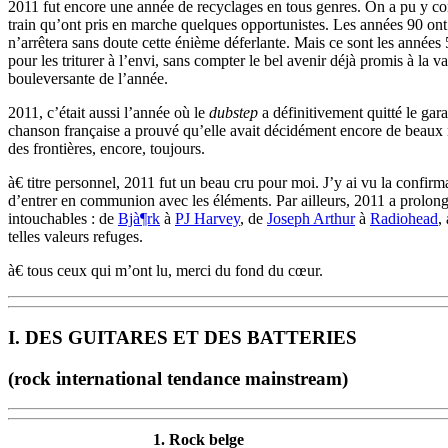
2011 fut encore une année de recyclages en tous genres. On a pu y con
train qu’ont pris en marche quelques opportunistes. Les années 90 ont 
n’arrêtera sans doute cette énième déferlante. Mais ce sont les années 
pour les triturer à l’envi, sans compter le bel avenir déjà promis à la 
bouleversante de l’année.
2011, c’était aussi l’année où le
dubstep
a définitivement quitté le gar
chanson française a prouvé qu’elle avait décidément encore de beaux r
des frontières, encore, toujours.
à€ titre personnel, 2011 fut un beau cru pour moi. J’y ai vu la confirm
d’entrer en communion avec les éléments. Par ailleurs, 2011 a prolongé 
intouchables : de
Bjà¶rk
à
PJ Harvey
, de
Joseph Arthur
à
Radiohead
,
telles valeurs refuges.
à€ tous ceux qui m’ont lu, merci du fond du cœur.
I. DES GUITARES ET DES BATTERIES
(rock international tendance mainstream)
1. Rock belge