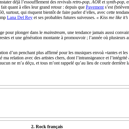
stater déjà l’essoufflement des revivals
retro-pop
,
AOR
et
synth-pop
, 
fait quant à elles leur grand retour : depuis que
Pavement
s’est (briève
50, surtout, qui risquent bientôt de faire parler d’elles, avec cette ten
vamp
Lana Del Rey
et ses probables futures suiveuses.
« Kiss me like it’s 
age pour plonger dans le
mainstream
, une tendance jamais aussi convain
estes et une génération montante à promouvoir ; l’année où plusieurs art
ation d’un penchant plus affirmé pour les musiques envoà »tantes et les 
ma relation avec des artistes chers, dont l’intransigeance et l’intégrité
 aucun ne m’a déçu, et tous m’ont rappelé qu’au lieu de courir derrière la
2. Rock français