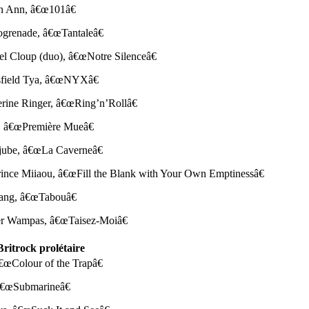
en Ann, â€œ101â€
grenade, â€œTantaleâ€
el Cloup (duo), â€œNotre Silenceâ€
sfield Tya, â€œNYXâ€
erine Ringer, â€œRing’n’Rollâ€
, â€œPremière Mueâ€
jube, â€œLa Caverneâ€
rince Miiaou, â€œFill the Blank with Your Own Emptinessâ€
tang, â€œTabouâ€
er Wampas, â€œTaisez-Moiâ€
Britrock prolétaire
â€œColour of the Trapâ€
 â€œSubmarineâ€