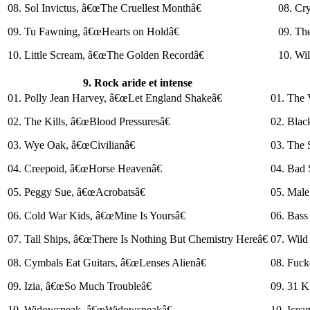
08. Sol Invictus, â€œThe Cruellest Monthâ€
08. Cr
09. Tu Fawning, â€œHearts on Holdâ€
09. Th
10. Little Scream, â€œThe Golden Recordâ€
10. Wi
9. Rock aride et intense
01. Polly Jean Harvey, â€œLet England Shakeâ€
01. The 
02. The Kills, â€œBlood Pressuresâ€
02. Blac
03. Wye Oak, â€œCivilianâ€
03. The 
04. Creepoid, â€œHorse Heavenâ€
04. Bad 
05. Peggy Sue, â€œAcrobatsâ€
05. Mal
06. Cold War Kids, â€œMine Is Yoursâ€
06. Bas
07. Tall Ships, â€œThere Is Nothing But Chemistry Hereâ€
07. Wild
08. Cymbals Eat Guitars, â€œLenses Alienâ€
08. Fuc
09. Izia, â€œSo Much Troubleâ€
09. 31 
10. Widowspeak, â€œWidowspeakâ€
10. Ice