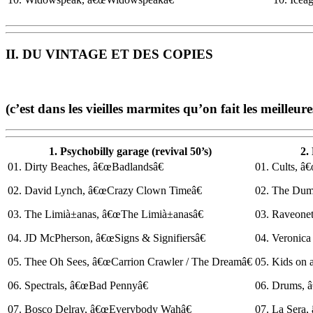
II. DU VINTAGE ET DES COPIES
(c’est dans les vieilles marmites qu’on fait les meilleur
1. Psychobilly garage (revival 50’s)
2.
01. Dirty Beaches, â€œBadlandsâ€
01. Cults, â
02. David Lynch, â€œCrazy Clown Timeâ€
02. The Dum
03. The Limià±anas, â€œThe Limià±anasâ€
03. Raveonet
04. JD McPherson, â€œSigns & Signifiersâ€
04. Veronica
05. Thee Oh Sees, â€œCarrion Crawler / The Dreamâ€
05. Kids on
06. Spectrals, â€œBad Pennyâ€
06. Drums, 
07. Bosco Delray, â€œEverybody Wahâ€
07. La Sera,