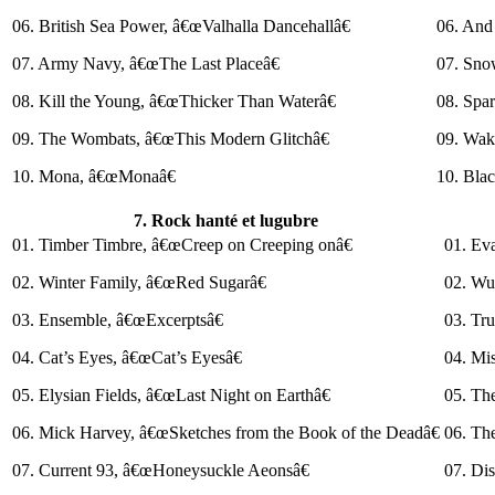
06. British Sea Power, â€œValhalla Dancehallâ€
06. And
07. Army Navy, â€œThe Last Placeâ€
07. Sno
08. Kill the Young, â€œThicker Than Waterâ€
08. Spa
09. The Wombats, â€œThis Modern Glitchâ€
09. Wak
10. Mona, â€œMonaâ€
10. Bla
7. Rock hanté et lugubre
01. Timber Timbre, â€œCreep on Creeping onâ€
01. Ev
02. Winter Family, â€œRed Sugarâ€
02. Wu
03. Ensemble, â€œExcerptsâ€
03. Tr
04. Cat’s Eyes, â€œCat’s Eyesâ€
04. Mi
05. Elysian Fields, â€œLast Night on Earthâ€
05. Th
06. Mick Harvey, â€œSketches from the Book of the Deadâ€
06. Th
07. Current 93, â€œHoneysuckle Aeonsâ€
07. Di