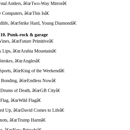
ystal Antlers, â€œTwo-Way Mirrorâ€
e Computers, â€œThis Isâ€
ldlife, â€œStrike Hard, Young Diamondâ€
10. Punk-rock & garage
Vines, â€œFuture Primitiveâ€
k Lips, â€œArabia Mountainâ€
Strokes, â€œAnglesâ€
Sports, â€œKing of the Weekendâ€
e Bonding, â€œEndless Nowâ€
s Drums of Death, â€œGB Cityâ€
 Flag, â€œWild Flagâ€
ked Up, â€œDavid Comes to Lifeâ€
Knots, â€œTrump Harmâ€
age, â€œNew Brigadeâ€