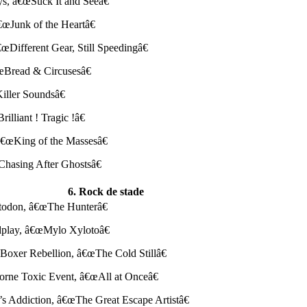
ys, â€œSuck It and Seeâ€
€œJunk of the Heartâ€
œDifferent Gear, Still Speedingâ€
œBread & Circusesâ€
Killer Soundsâ€
rilliant ! Tragic !â€
, â€œKing of the Massesâ€
Chasing After Ghostsâ€
6. Rock de stade
todon, â€œThe Hunterâ€
dplay, â€œMylo Xylotoâ€
 Boxer Rebellion, â€œThe Cold Stillâ€
borne Toxic Event, â€œAll at Onceâ€
’s Addiction, â€œThe Great Escape Artistâ€