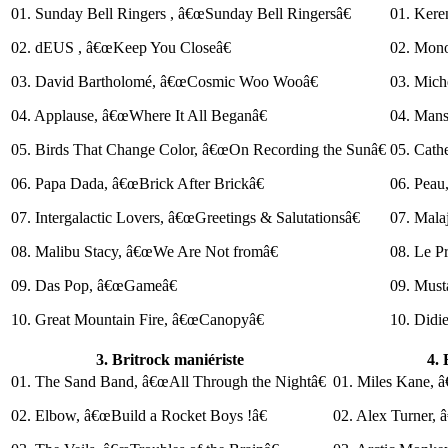
01. Sunday Bell Ringers , â€œSunday Bell Ringersâ€
01. Ker
02. dEUS , â€œKeep You Closeâ€
02. Mono
03. David Bartholomé, â€œCosmic Woo Wooâ€
03. Mich
04. Applause, â€œWhere It All Beganâ€
04. Man
05. Birds That Change Color, â€œOn Recording the Sunâ€
05. Cath
06. Papa Dada, â€œBrick After Brickâ€
06. Peau
07. Intergalactic Lovers, â€œGreetings & Salutationsâ€
07. Mala
08. Malibu Stacy, â€œWe Are Not fromâ€
08. Le P
09. Das Pop, â€œGameâ€
09. Mus
10. Great Mountain Fire, â€œCanopyâ€
10. Didi
3. Britrock maniériste
4. 
01. The Sand Band, â€œAll Through the Nightâ€
01. Miles Kane, 
02. Elbow, â€œBuild a Rocket Boys !â€
02. Alex Turner,