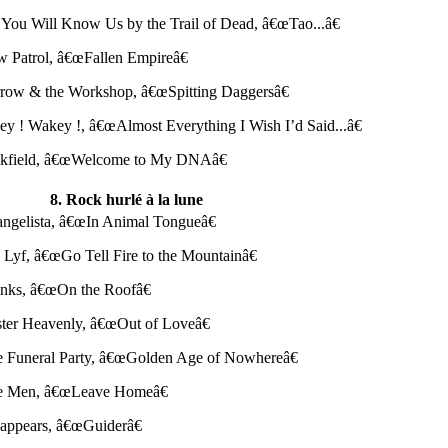
 You Will Know Us by the Trail of Dead, â€œTao...â€
w Patrol, â€œFallen Empireâ€
rrow & the Workshop, â€œSpitting Daggersâ€
ey ! Wakey !, â€œAlmost Everything I Wish I’d Said...â€
ckfield, â€œWelcome to My DNAâ€
8. Rock hurlé à la lune
angelista, â€œIn Animal Tongueâ€
 Lyf, â€œGo Tell Fire to the Mountainâ€
unks, â€œOn the Roofâ€
ster Heavenly, â€œOut of Loveâ€
e Funeral Party, â€œGolden Age of Nowhereâ€
e Men, â€œLeave Homeâ€
sappears, â€œGuiderâ€