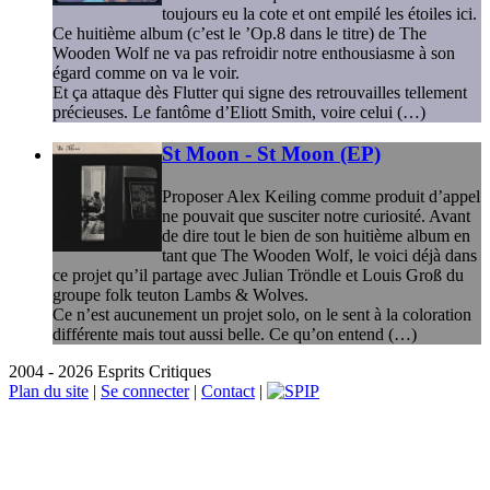
toujours eu la cote et ont empilé les étoiles ici.
Ce huitième album (c’est le ’Op.8 dans le titre) de The
Wooden Wolf ne va pas refroidir notre enthousiasme à son
égard comme on va le voir.
Et ça attaque dès Flutter qui signe des retrouvailles tellement
précieuses. Le fantôme d’Eliott Smith, voire celui (…)
St Moon - St Moon (EP)
Proposer Alex Keiling comme produit d’appel
ne pouvait que susciter notre curiosité. Avant
de dire tout le bien de son huitième album en
tant que The Wooden Wolf, le voici déjà dans
ce projet qu’il partage avec Julian Tröndle et Louis Groß du
groupe folk teuton Lambs & Wolves.
Ce n’est aucunement un projet solo, on le sent à la coloration
différente mais tout aussi belle. Ce qu’on entend (…)
2004 - 2026 Esprits Critiques
Plan du site
|
Se connecter
|
Contact
|