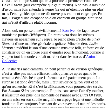
C’est aussi l’impression que m’a procuré la première écoute de
Lake Forest
(plus champêtre que ça tu meurs). Non pas la lassitude
d’avoir mille fois entendu le genre (ce qui m’étreint de plus en plus),
mais l’étrange idée qu’on ne découvre pas vraiment ce groupe. En
fait, il s’agit d’une escapade solo du chanteur du groupe
Manitoba
qui m’était d’ailleurs plutôt inconnu.
Alors, oui, on pensera inévitablement à
Bon Iver
, de façon assez
troublante parfois (
Whispers
). On retrouvera dons les mêmes
claviers en apesanteur sur
Teepee
, le piano plein d’écho de
Silver
Stars
, et d’une manière générale la guitare. Mine de rien,
Justin
Vernon
a redéfini le son d’une certaine musique folk, et force est de
constater qu’on en croise plein d’émules pour le moment, comme il
y a peu tout le monde voulait marcher dans les traces d’
Animal
Collective
.
A l’instar des médicaments, on peut parler ici de version générique,
c’est-à -dire pas moins efficace, mais qui arrive après quand le
terrain a été défriché et que la formule a été patiemment polie. La
surprise est donc éventée, mais il faut savoir ce qu’on veut et ce
qu’on recherche. Et si c’est la délicatesse, vous pourrez être servis.
Par
Autumn Skies
par exemple. Et puis, sans avoir l’air d’y toucher,
il réussit un des plus jolis moments de l’année avec
Birds Of Prey
,
où une mise en son subtile magnifie un arpège léger et une mélodie
fondante. Il est toujours fascinant de voir avec quel naturel les nords-