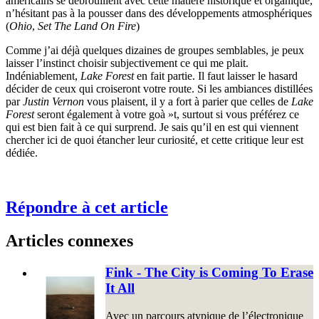
américains se débrouillent avec cette matière historique et organique,
n’hésitant pas à la pousser dans des développements atmosphériques
(
Ohio
,
Set The Land On Fire
)
Comme j’ai déjà quelques dizaines de groupes semblables, je peux
laisser l’instinct choisir subjectivement ce qui me plait.
Indéniablement,
Lake Forest
en fait partie. Il faut laisser le hasard
décider de ceux qui croiseront votre route. Si les ambiances distillées
par
Justin Vernon
vous plaisent, il y a fort à parier que celles de
Lake
Forest
seront également à votre goà »t, surtout si vous préférez ce
qui est bien fait à ce qui surprend. Je sais qu’il en est qui viennent
chercher ici de quoi étancher leur curiosité, et cette critique leur est
dédiée.
Répondre à cet article
Articles connexes
Fink - The City is Coming To Erase
It All
Avec un parcours atypique de l’électronique