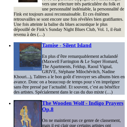
vers une relecture très particulière du folk et
une personnalité indéniable, la personnalité de
Fink est toujours aussi reconnaissable. Et ces énièmes
retrouvailles se sont encore une fois révélées bien gratifiantes.
Une fois atteinte la balise du blues acoustique le plus
dépouillé de Fink’s Sunday Night Blues Club, Vol. 1, il était
revenu à des (…)
Tamise - Silent Island
En plus d’être remarquablement achalandé
(Maxwell Farrington & Le Super Homard,
The Apartments, Feldup, Raoul Vignal,
GRIVE, Stéphane Milochévitch, Nadine
Khouri...), Talitres a le bon goût d’envoyer ses albums bien en
avance. Donc on a beaucoup de temps pour s’en imprégner
sans être pressé par l’actualité. Et souvent, c’est au bénéfice
des artistes. Spécialement dans le cas du duo mixte (…)
The Wooden Wolf - Indigo Prayers
Op.8
On ne maintient pas ce genre de classement,
mais il est clair que certains artistes ont