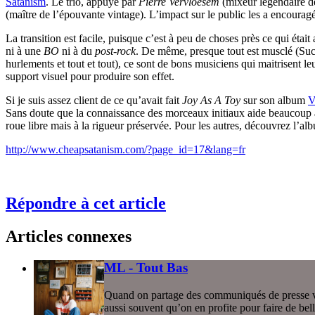
Satanism
. Le trio, appuyé par
Pierre Vervloesem
(mixeur légendaire d
(maître de l’épouvante vintage). L’impact sur le public les a encourag
La transition est facile, puisque c’est à peu de choses près ce qui étai
ni à une
BO
ni à du
post-rock
. De même, presque tout est musclé (Succ
hurlements et tout et tout), ce sont de bons musiciens qui maitrisent le
support visuel pour produire son effet.
Si je suis assez client de ce qu’avait fait
Joy As A Toy
sur son album
V
Sans doute que la connaissance des morceaux initiaux aide beaucoup à l
roue libre mais à la rigueur préservée. Pour les autres, découvrez l’alb
http://www.cheapsatanism.com/?page_id=17&lang=fr
Répondre à cet article
Articles connexes
ML - Tout Bas
Quand on partage des communiqués de presse via d
aussi souvent qu’on en profite pour faire de bell