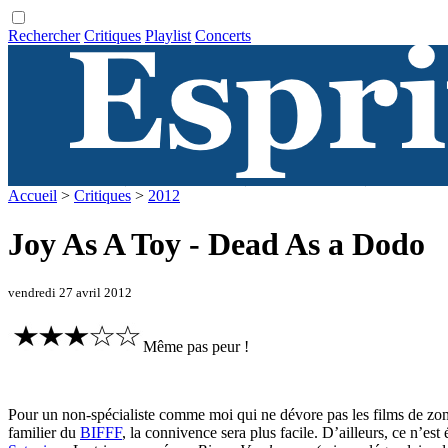
Rechercher
Critiques
Playlist
Concerts
Accueil
>
Critiques
>
2012
Joy As A Toy - Dead As a Dodo
vendredi 27 avril 2012
Même pas peur !
Pour un non-spécialiste comme moi qui ne dévore pas les films de zom
familier du
BIFFF
, la connivence sera plus facile. D’ailleurs, ce n’e