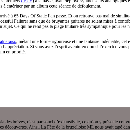
es premiers
dEUS
) à la basse, avait déployé synthétiseurs analogiques
és à entériner par un album cette séance de défoulement.
t arrivé à 65 Days Of Static l’an passé. Et on retrouve pas mal de simili
essful Failure) sans que de bruyantes guitares ne soient mises à contri
ur sujet. Ce qui ne rend pas la plage titulaire très sympathique pour les 
alparaiso
, mêlant une forme rigoureuse et une fantaisie indéniable, cet 
’appréciation. Si vous avez l’esprit aventureux ou si l’exercice vous pl
um en priorité.
es brèves, c’est par souci d’exhaustivité, ce qu’on y présente couvrant 
es découvertes. Ainsi, La Fête de la bruxelloise ML nous avait tapé dans 