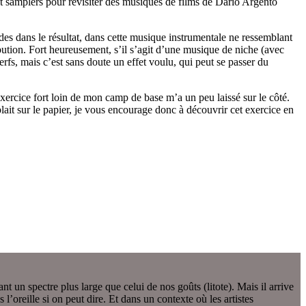
 et samplers pour revisiter des musiques de films de Dario Argento
tudes dans le résultat, dans cette musique instrumentale ne ressemblant
bution. Fort heureusement, s’il s’agit d’une musique de niche (avec
nerfs, mais c’est sans doute un effet voulu, qui peut se passer du
exercice fort loin de mon camp de base m’a un peu laissé sur le côté.
ait sur le papier, je vous encourage donc à découvrir cet exercice en
un spectre plus large que celui de nos goûts (litote). Mais il arrive
l’oreille si on peut dire. Et dans un contexte où les artistes