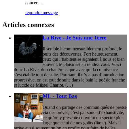
concert...
repondre message
Articles connexes
La Rive - Je Suis une Terre
Il semble incommensurablement profond, le
puits des découvertes. Fort heureusement,
ceux qui l’habitent se signalent à nous et bien
souvent, le plaisir est au rendez-vous. Voici
donc La Rive, duo chant/musique avec qui la connivence
s’est établie tout de suite. Pourtant, il n’y a pas d’introduction
progressive, on est tout de suite dans le bain la poésie franche
et lucide de Mikael Charlot. (…)
ML - Tout Bas
Quand on partage des communiqués de presse
via des brèves, c’est par souci d’exhaustivité,
ce qu’on y présente couvrant un spectre plus
large que celui de nos goûts (litote). Mais il
arrive aussi souvent qu’on en profite pour faire de belles