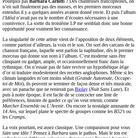
Pourquoi pas
Barbara Carlott
i ? Des chanteuses francophones, on
n’en suit finalement pas des masses, et les premiers morceaux
entendus il y a quelques années avaient donné envie. Et puis l’album
l’Idéal
n’avait pas eu le nombre d’écoutes nécessaires à une
connivence. La sortie du troisième LP me semblait donc une bonne
opportunité pour vraiment lier connaissance.
La singularité de cette artiste vient de l’apposition de deux éléments,
comme partout d’ailleurs, la voix et le son. On sort des carcans de la
chanson française, laquelle sent parfois la naphtaline, dès le premier
morceau qui donne son nom à l’album. C’est moderne sans être
clinquant ou gadget, ample, et occasionnellement franc dans la
rythmique. On n’essaie pas de faire revivre un hypothétique à¢ge
d’or ni traduire modestement des recettes anglophones. Même si les
climats languides m’ont moins séduit (
Grande Autoroute
,
Occupe-
toi de Moi
), ils peuvent se terminer de façon dense et très musicale,
avec un panache que ne renierait pas
Biolay
(
Nuit Sans Lune
). Et
puis à notre époque, il est facile de se concocter une liste de
préférences, histoire de garder ce qu’on veut retenir, comme
Marcher Ensemble
ou
L’Avenir
. Ou encore la nostalgie amusante de
14 Ans
, sur lequel plane le spectre de groupes comme les
B52’s
ou
les
Cramps
.
La voix pourtant, est assez classique. Une comparaison pour vous
faire une idée ? Pensez à
Barbara
sans le pathos. Mais le ton est