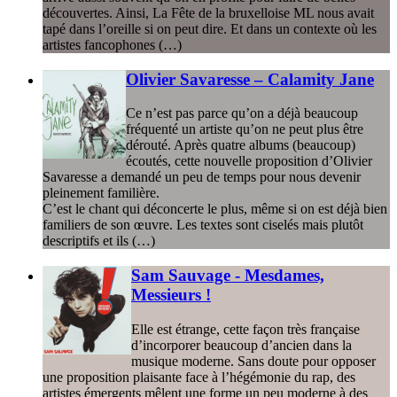
découvertes. Ainsi, La Fête de la bruxelloise ML nous avait
tapé dans l’oreille si on peut dire. Et dans un contexte où les
artistes fancophones (…)
Olivier Savaresse – Calamity Jane
Ce n’est pas parce qu’on a déjà beaucoup
fréquenté un artiste qu’on ne peut plus être
dérouté. Après quatre albums (beaucoup)
écoutés, cette nouvelle proposition d’Olivier
Savaresse a demandé un peu de temps pour nous devenir
pleinement familière.
C’est le chant qui déconcerte le plus, même si on est déjà bien
familiers de son œuvre. Les textes sont ciselés mais plutôt
descriptifs et ils (…)
Sam Sauvage - Mesdames,
Messieurs !
Elle est étrange, cette façon très française
d’incorporer beaucoup d’ancien dans la
musique moderne. Sans doute pour opposer
une proposition plaisante face à l’hégémonie du rap, des
artistes émergents mêlent une forme un peu moderne à des