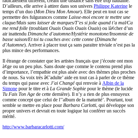
radicalement différent, créant une distance sans être trop hautaine.
D’ailleurs, elle arrive à attirer dans son univers
Philippe Katerine
le
temps d’un duo (
Mon Dieu Mon Amour
). Elle peut en tout cas se
permettre des fulgurances comme
Laisse-moi encore te mettre une
claque/Mais sans laisser de marques/T’es si jolie quand t’a mal/Ca
me rend folle
(troublant
Ouais Ouais Ouais Ouais
) ou là¢cher d’un
air inattendu
Dimanche d’automne/Hystérie monotone/Insomnie de
basse saison/Et toi tu couches avec cette conne
(
Dimanche
d’Automne
). Arriver à placer tout ça sans paraitre triviale n’est pas la
plus mince des performances.
Il étrange de constater que les artistes français que j’écoute ont mon
à¢ge ou un peu plus. Sans doute que comme le contenu prend plus
d’importance, l’empathie est plus aisée avec des thèmes plus proches
de nous. Sa voix très â€˜adulte’ aide en tout cas à parler de ce thème
du temps qui passe avec
J’ai Changé
qui renvoie à
Albin de la
Simone
pour le titre et à
La Grande Sophie
pour le thème (le lucide
Tu Fais Ton Age
de cette dernière). Il n’y a rien de plus ennuyeux
comme concept que celui de l’’album de la maturité’. Pourtant, tout
semble se mettre en place pour
Barbara Carlotti
, qui développe son
propre univers et devrait en toute logique lui conférer un succès
mérité.
http://www.barbaracarlotti.com/