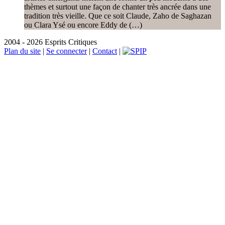
thèmes et surtout une façon de chanter très ancrée dans une
tradition très vieille. Que ce soit Claude, Zaho de Saghazan
ou Clara Ysé ou encore Eddy de (…)
2004 - 2026 Esprits Critiques
Plan du site
|
Se connecter
|
Contact
|