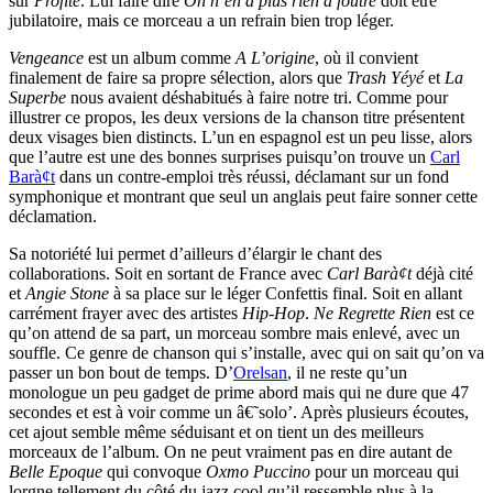
sur
Profite
. Lui faire dire
On n’en a plus rien à foutre
doit être
jubilatoire, mais ce morceau a un refrain bien trop léger.
Vengeance
est un album comme
A L’origine
, où il convient
finalement de faire sa propre sélection, alors que
Trash Yéyé
et
La
Superbe
nous avaient déshabitués à faire notre tri. Comme pour
illustrer ce propos, les deux versions de la chanson titre présentent
deux visages bien distincts. L’un en espagnol est un peu lisse, alors
que l’autre est une des bonnes surprises puisqu’on trouve un
Carl
Barà¢t
dans un contre-emploi très réussi, déclamant sur un fond
symphonique et montrant que seul un anglais peut faire sonner cette
déclamation.
Sa notoriété lui permet d’ailleurs d’élargir le chant des
collaborations. Soit en sortant de France avec
Carl Barà¢t
déjà cité
et
Angie Stone
à sa place sur le léger Confettis final. Soit en allant
carrément frayer avec des artistes
Hip-Hop
.
Ne Regrette Rien
est ce
qu’on attend de sa part, un morceau sombre mais enlevé, avec un
souffle. Ce genre de chanson qui s’installe, avec qui on sait qu’on va
passer un bon bout de temps. D’
Orelsan
, il ne reste qu’un
monologue un peu gadget de prime abord mais qui ne dure que 47
secondes et est à voir comme un â€˜solo’. Après plusieurs écoutes,
cet ajout semble même séduisant et on tient un des meilleurs
morceaux de l’album. On ne peut vraiment pas en dire autant de
Belle Epoque
qui convoque
Oxmo Puccino
pour un morceau qui
lorgne tellement du côté du jazz cool qu’il ressemble plus à la