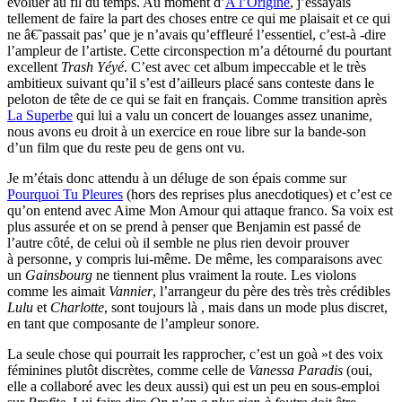
évoluer au fil du temps. Au moment d’
A l’Origine
, j’essayais
tellement de faire la part des choses entre ce qui me plaisait et ce qui
ne â€˜passait pas’ que je n’avais qu’effleuré l’essentiel, c’est-à -dire
l’ampleur de l’artiste. Cette circonspection m’a détourné du pourtant
excellent
Trash Yéyé
. C’est avec cet album impeccable et le très
ambitieux suivant qu’il s’est d’ailleurs placé sans conteste dans le
peloton de tête de ce qui se fait en français. Comme transition après
La Superbe
qui lui a valu un concert de louanges assez unanime,
nous avons eu droit à un exercice en roue libre sur la bande-son
d’un film que du reste peu de gens ont vu.
Je m’étais donc attendu à un déluge de son épais comme sur
Pourquoi Tu Pleures
(hors des reprises plus anecdotiques) et c’est ce
qu’on entend avec Aime Mon Amour qui attaque franco. Sa voix est
plus assurée et on se prend à penser que Benjamin est passé de
l’autre côté, de celui où il semble ne plus rien devoir prouver
à personne, y compris lui-même. De même, les comparaisons avec
un
Gainsbourg
ne tiennent plus vraiment la route. Les violons
comme les aimait
Vannier
, l’arrangeur du père des très très crédibles
Lulu
et
Charlotte
, sont toujours là , mais dans un mode plus discret,
en tant que composante de l’ampleur sonore.
La seule chose qui pourrait les rapprocher, c’est un goà »t des voix
féminines plutôt discrètes, comme celle de
Vanessa Paradis
(oui,
elle a collaboré avec les deux aussi) qui est un peu en sous-emploi