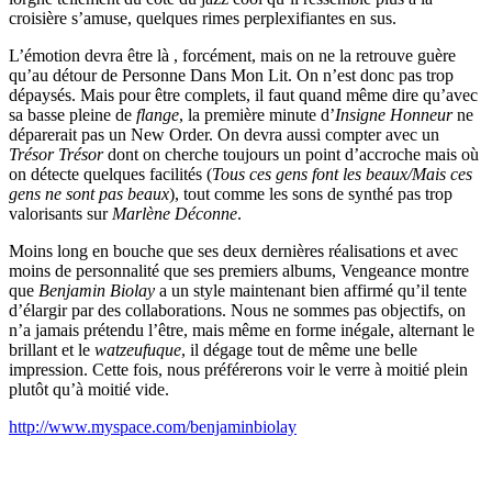
croisière s’amuse, quelques rimes perplexifiantes en sus.
L’émotion devra être là , forcément, mais on ne la retrouve guère
qu’au détour de Personne Dans Mon Lit. On n’est donc pas trop
dépaysés. Mais pour être complets, il faut quand même dire qu’avec
sa basse pleine de
flange
, la première minute d’
Insigne Honneur
ne
déparerait pas un New Order. On devra aussi compter avec un
Trésor Trésor
dont on cherche toujours un point d’accroche mais où
on détecte quelques facilités (
Tous ces gens font les beaux/Mais ces
gens ne sont pas beaux
), tout comme les sons de synthé pas trop
valorisants sur
Marlène Déconne
.
Moins long en bouche que ses deux dernières réalisations et avec
moins de personnalité que ses premiers albums, Vengeance montre
que
Benjamin Biolay
a un style maintenant bien affirmé qu’il tente
d’élargir par des collaborations. Nous ne sommes pas objectifs, on
n’a jamais prétendu l’être, mais même en forme inégale, alternant le
brillant et le
watzeufuque
, il dégage tout de même une belle
impression. Cette fois, nous préférerons voir le verre à moitié plein
plutôt qu’à moitié vide.
http://www.myspace.com/benjaminbiolay