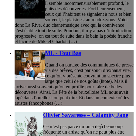
Il semble incommensurablement profond, le
puits des découvertes. Fort heureusement,
ceux qui l’habitent se signalent à nous et bien
souvent, le plaisir est au rendez-vous. Voici
donc La Rive, duo chant/musique avec qui la connivence
s’est établie tout de suite. Pourtant, il n’y a pas d’introduction
progressive, on est tout de suite dans le bain la poésie franche
et lucide de Mikael Charlot. (…)
ML - Tout Bas
Quand on partage des communiqués de presse
via des brèves, c’est par souci d’exhaustivité,
ce qu’on y présente couvrant un spectre plus
large que celui de nos goûts (litote). Mais il
arrive aussi souvent qu’on en profite pour faire de belles
découvertes. Ainsi, La Fête de la bruxelloise ML nous avait
tapé dans l’oreille si on peut dire. Et dans un contexte où les
artistes fancophones (…)
Olivier Savaresse – Calamity Jane
Ce n’est pas parce qu’on a déjà beaucoup
fréquenté un artiste qu’on ne peut plus être