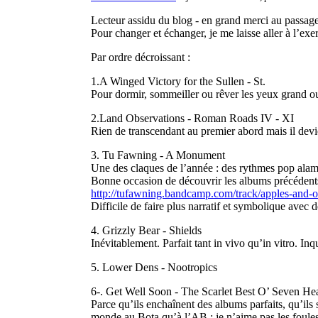
Lecteur assidu du blog - en grand merci au passage 
Pour changer et échanger, je me laisse aller à l’exe
Par ordre décroissant :
1.A Winged Victory for the Sullen - St.
Pour dormir, sommeiller ou rêver les yeux grand ou
2.Land Observations - Roman Roads IV - XI
Rien de transcendant au premier abord mais il devien
3. Tu Fawning - A Monument
Une des claques de l’année : des rythmes pop alambi
Bonne occasion de découvrir les albums précédents 
http://tufawning.bandcamp.com/track/apples-and-
Difficile de faire plus narratif et symbolique avec
4. Grizzly Bear - Shields
Inévitablement. Parfait tant in vivo qu’in vitro. Inq
5. Lower Dens - Nootropics
6-. Get Well Soon - The Scarlet Best O’ Seven He
Parce qu’ils enchaînent des albums parfaits, qu’ils 
monde au Bota qu’à l’AB ; je n’aime pas les foules