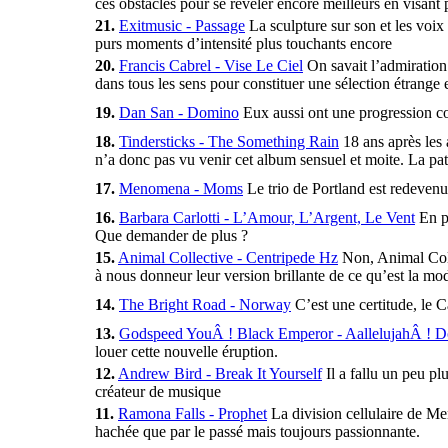
ces obstacles pour se révéler encore meilleurs en visant
21.
Exitmusic - Passage
La sculpture sur son et les voix
purs moments d’intensité plus touchants encore
20.
Francis Cabrel - Vise Le Ciel
On savait l’admiration 
dans tous les sens pour constituer une sélection étrange e
19.
Dan San - Domino
Eux aussi ont une progression con
18.
Tindersticks - The Something Rain
18 ans après les 
n’a donc pas vu venir cet album sensuel et moite. La pa
17.
Menomena - Moms
Le trio de Portland est redevenu 
16.
Barbara Carlotti - L’Amour, L’Argent, Le Vent
En pr
Que demander de plus ?
15.
Animal Collective - Centripede Hz
Non, Animal Colle
à nous donneur leur version brillante de ce qu’est la mod
14.
The Bright Road - Norway
C’est une certitude, le C
13.
Godspeed YouÂ ! Black Emperor - AallelujahÂ ! 
louer cette nouvelle éruption.
12.
Andrew Bird - Break It Yourself
Il a fallu un peu pl
créateur de musique
11.
Ramona Falls - Prophet
La division cellulaire de Men
hachée que par le passé mais toujours passionnante.