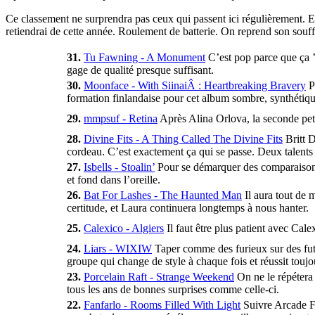
Ce classement ne surprendra pas ceux qui passent ici régulièrement. E
retiendrai de cette année. Roulement de batterie. On reprend son souffl
31.
Tu Fawning - A Monument
C’est pop parce que ça ’
gage de qualité presque suffisant.
30.
Moonface - With SiinaiÂ : Heartbreaking Bravery
P
formation finlandaise pour cet album sombre, synthéti
29.
mmpsuf - Retina
Après Alina Orlova, la seconde petit
28.
Divine Fits - A Thing Called The Divine Fits
Britt D
cordeau. C’est exactement ça qui se passe. Deux talents
27.
Isbells - Stoalin’
Pour se démarquer des comparaisons a
et fond dans l’oreille.
26.
Bat For Lashes - The Haunted Man
Il aura tout de 
certitude, et Laura continuera longtemps à nous hanter.
25.
Calexico - Algiers
Il faut être plus patient avec Cal
24.
Liars - WIXIW
Taper comme des furieux sur des futs, 
groupe qui change de style à chaque fois et réussit toujo
23.
Porcelain Raft - Strange Weekend
On ne le répétera 
tous les ans de bonnes surprises comme celle-ci.
22.
Fanfarlo - Rooms Filled With Light
Suivre Arcade Fir