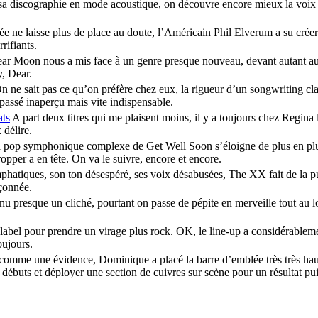
sa discographie en mode acoustique, on découvre encore mieux la voix m
 ne laisse plus de place au doute, l’Américain Phil Elverum a su créer
rifiants.
ar Moon nous a mis face à un genre presque nouveau, devant autant au 
y, Dear.
 ne sait pas ce qu’on préfère chez eux, la rigueur d’un songwriting cla
passé inaperçu mais vite indispensable.
ts
A part deux titres qui me plaisent moins, il y a toujours chez Regina 
 délire.
pop symphonique complexe de Get Well Soon s’éloigne de plus en plus d
opper a en tête. On va le suivre, encore et encore.
phatiques, son ton désespéré, ses voix désabusées, The XX fait de la pu
pçonnée.
 presque un cliché, pourtant on passe de pépite en merveille tout au lon
label pour prendre un virage plus rock. OK, le line-up a considérablem
oujours.
 comme une évidence, Dominique a placé la barre d’emblée très très haut
ses débuts et déployer une section de cuivres sur scène pour un résultat p