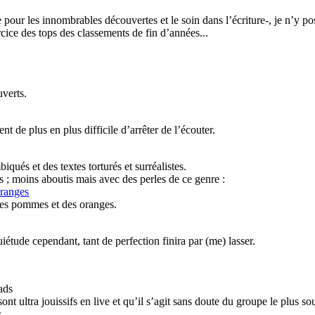
pour les innombrables découvertes et le soin dans l’écriture-, je n’y p
rcice des tops des classements de fin d’années...
verts.
t de plus en plus difficile d’arrêter de l’écouter.
qués et des textes torturés et surréalistes.
; moins aboutis mais avec des perles de ce genre :
oranges
 des pommes et des oranges.
uiétude cependant, tant de perfection finira par (me) lasser.
ads
sont ultra jouissifs en live et qu’il s’agit sans doute du groupe le plus 
.