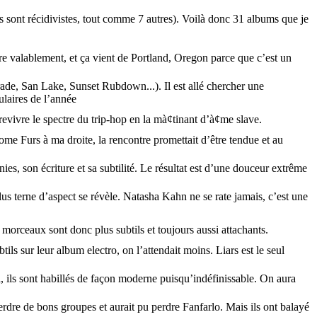
 sont récidivistes, tout comme 7 autres). Voilà donc 31 albums que je
re valablement, et ça vient de Portland, Oregon parce que c’est un
de, San Lake, Sunset Rubdown...). Il est allé chercher une
laires de l’année
revivre le spectre du trip-hop en la mà¢tinant d’à¢me slave.
 Furs à ma droite, la rencontre promettait d’être tendue et au
, son écriture et sa subtilité. Le résultat est d’une douceur extrême
us terne d’aspect se révèle. Natasha Kahn ne se rate jamais, c’est une
 morceaux sont donc plus subtils et toujours aussi attachants.
ils sur leur album electro, on l’attendait moins. Liars est le seul
, ils sont habillés de façon moderne puisqu’indéfinissable. On aura
erdre de bons groupes et aurait pu perdre Fanfarlo. Mais ils ont balayé