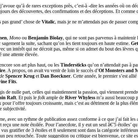
’avoue qu’à de rares exceptions près, c’est-à -dire les années où on 
oujours des découvertes, des confirmations et des déceptions. Et comme 
s pas grand’ chose de
Vitalic
, mais je ne m’attendais pas de passer co
nen
,
Mono
ou
Benjamin Biolay
, qui ne sont pas parvenus à maintenir 
 sagement la suite, sachant qu’on les tient toujours en haute estime.
Get
vec un intérêt qui ne décroit pas, même si on admet du bout des lèvres qu
é une attente élevée.
ncore son art plus haut, ou les
Tindersticks
qu’on n’attendait pas à pa
ire
. A propos, on avait vu venir de loin le succès d’
Of Monsters and 
de
Spencer Krug
et
Dan Boeckner
. Cette année, le premier s’est alli
ine Fits
.
gis de nulle part, celles qui maintiennent la passion, qui viennent prendr
ain Raft
. Et puis le
folk
ample de
River Whyless
m’a aussi beaucoup plu
x pour l’offre toujours croissante, mais c’est au détriment de la plus élém
e subjectivité.
alme, avec un rythme de publication assez conforme à ce que j’ai fait les
nt reçu une note étoilée. Pour l’anecdote, il y eut un seul â€˜5 étoile
t vus gratifier de 3 étoiles et 8 seulement sont dans la catégorie inférieu
un peu retouchée. Toute suggestion ou critique est bienvenue, ce site est