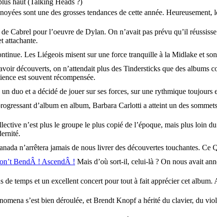
 plus haut (Talking Heads ?)
 noyées sont une des grosses tendances de cette année. Heureusement, le
de Cabrel pour l’oeuvre de Dylan. On n’avait pas prévu qu’il réussisse a
t attachante.
tinue. Les Liégeois misent sur une force tranquille à la Midlake et son
avoir découverts, on n’attendait plus des Tindersticks que des albums 
tience est souvent récompensée.
un duo et a décidé de jouer sur ses forces, sur une rythmique toujours e
ogressant d’album en album, Barbara Carlotti a atteint un des sommets
ctive n’est plus le groupe le plus copié de l’époque, mais plus loin du 
ernité.
anada n’arrêtera jamais de nous livrer des découvertes touchantes. Ce Qué
Don’t BendÂ ! AscendÂ !
Mais d’où sort-il, celui-là ? On nous avait an
us de temps et un excellent concert pour tout à fait apprécier cet album
omena s’est bien déroulée, et Brendt Knopf a hérité du clavier, du violo