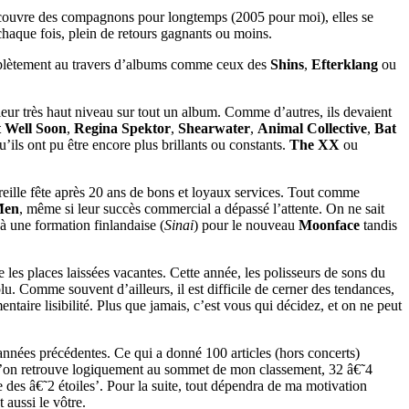
découvre des compagnons pour longtemps (2005 pour moi), elles se
chaque fois, plein de retours gagnants ou moins.
mplètement au travers d’albums comme ceux des
Shins
,
Efterklang
ou
leur très haut niveau sur tout un album. Comme d’autres, ils devaient
 Well Soon
,
Regina Spektor
,
Shearwater
,
Animal Collective
,
Bat
’ils ont pu être encore plus brillants ou constants.
The XX
ou
reille fête après 20 ans de bons et loyaux services. Tout comme
Men
, même si leur succès commercial a dépassé l’attente. On ne sait
é à une formation finlandaise (
Sinai
) pour le nouveau
Moonface
tandis
e les places laissées vacantes. Cette année, les polisseurs de sons du
. Comme souvent d’ailleurs, il est difficile de cerner des tendances,
entaire lisibilité. Plus que jamais, c’est vous qui décidez, et on ne peut
 années précédentes. Ce qui a donné 100 articles (hors concerts)
s’ qu’on retrouve logiquement au sommet de mon classement, 32 â€˜4
re des â€˜2 étoiles’. Pour la suite, tout dépendra de ma motivation
 aussi le vôtre.