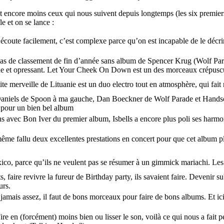
t encore moins ceux qui nous suivent depuis longtemps (les six premiers
e et on se lance :
écoute facilement, c’est complexe parce qu’on est incapable de le décri
as de classement de fin d’année sans album de Spencer Krug (Wolf Para
que et opressant. Let Your Cheek On Down est un des morceaux crépuscu
e merveille de Lituanie est un duo electro tout en atmosphère, qui fait 
aniels de Spoon à ma gauche, Dan Boeckner de Wolf Parade et Handsome
 pour un bien bel album
vec Bon Iver du premier album, Isbells a encore plus poli ses harmonies
même fallu deux excellentes prestations en concert pour que cet album pl
exico, parce qu’ils ne veulent pas se résumer à un gimmick mariachi. Les
faire revivre la fureur de Birthday party, ils savaient faire. Devenir subt
urs.
jamais assez, il faut de bons morceaux pour faire de bons albums. Et ici
e en (forcément) moins bien ou lisser le son, voilà ce qui nous a fait p