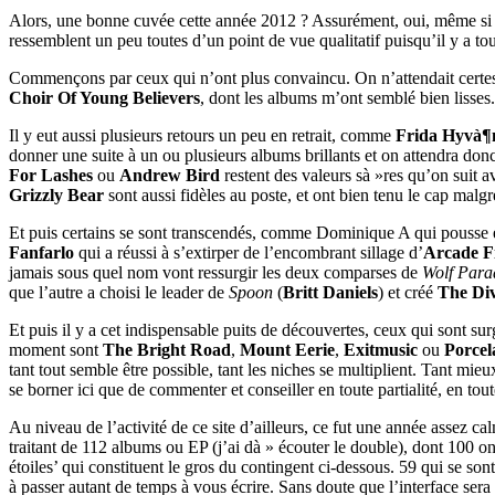
Alors, une bonne cuvée cette année 2012 ? Assurément, oui, même si j
ressemblent un peu toutes d’un point de vue qualitatif puisqu’il y a t
Commençons par ceux qui n’ont plus convaincu. On n’attendait certe
Choir Of Young Believers
, dont les albums m’ont semblé bien lisses.
Il y eut aussi plusieurs retours un peu en retrait, comme
Frida Hyvà¶
donner une suite à un ou plusieurs albums brillants et on attendra donc
For Lashes
ou
Andrew Bird
restent des valeurs sà »res qu’on suit a
Grizzly Bear
sont aussi fidèles au poste, et ont bien tenu le cap malgr
Et puis certains se sont transcendés, comme Dominique A qui pousse e
Fanfarlo
qui a réussi à s’extirper de l’encombrant sillage d’
Arcade F
jamais sous quel nom vont ressurgir les deux comparses de
Wolf Para
que l’autre a choisi le leader de
Spoon
(
Britt Daniels
) et créé
The Div
Et puis il y a cet indispensable puits de découvertes, ceux qui sont sur
moment sont
The Bright Road
,
Mount Eerie
,
Exitmusic
ou
Porcel
tant tout semble être possible, tant les niches se multiplient. Tant mieu
se borner ici que de commenter et conseiller en toute partialité, en tout
Au niveau de l’activité de ce site d’ailleurs, ce fut une année assez c
traitant de 112 albums ou EP (j’ai dà » écouter le double), dont 100 o
étoiles’ qui constituent le gros du contingent ci-dessous. 59 qui se son
à passer autant de temps à vous écrire. Sans doute que l’interface sera 