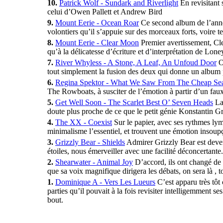
10.
Patrick Wolf - Sundark and Riverlight
En revisitant 
celui d’Owen Pallett et Andrew Bird
9.
Mount Eerie - Ocean Roar
Ce second album de l’année
volontiers qu’il s’appuie sur des morceaux forts, voire ter
8.
Mount Eerie - Clear Moon
Premier avertissement, Cle
qu’à la délicatesse d’écriture et d’interprétation de Lone
7.
River Whyless - A Stone, A Leaf, An Unfoud Door
On
tout simplement la fusion des deux qui donne un album 
6.
Regina Spektor - What We Saw From The Cheap Sea
The Rowboats, à susciter de l’émotion à partir d’un faux
5.
Get Well Soon - The Scarlet Best O’ Seven Heads
La 
doute plus proche de ce que le petit génie Konstantin Gr
4.
The XX - Coexist
Sur le papier, avec ses rythmes lym
minimalisme l’essentiel, et trouvent une émotion insou
3.
Grizzly Bear - Shields
Admirer Grizzly Bear est devenu
étoiles, nous émerveiller avec une facilité déconcertante.
2.
Shearwater - Animal Joy
D’accord, ils ont changé de 
que sa voix magnifique dirigera les débats, on sera là , t
1.
Dominique A - Vers Les Lueurs
C’est apparu très tôt
parties qu’il pouvait à la fois revisiter intelligemment 
bout.