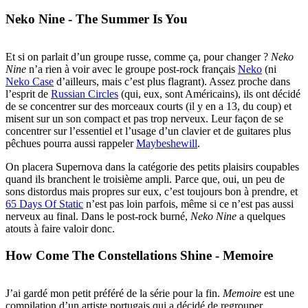
Neko Nine - The Summer Is You
Et si on parlait d’un groupe russe, comme ça, pour changer ?
Neko
Nine
n’a rien à voir avec le groupe post-rock français
Neko
(ni
Neko Case
d’ailleurs, mais c’est plus flagrant). Assez proche dans
l’esprit de
Russian Circles
(qui, eux, sont Américains), ils ont décidé
de se concentrer sur des morceaux courts (il y en a 13, du coup) et
misent sur un son compact et pas trop nerveux. Leur façon de se
concentrer sur l’essentiel et l’usage d’un clavier et de guitares plus
pêchues pourra aussi rappeler
Maybeshewill
.
On placera Supernova dans la catégorie des petits plaisirs coupables
quand ils branchent le troisième ampli. Parce que, oui, un peu de
sons distordus mais propres sur eux, c’est toujours bon à prendre, et
65 Days Of Static
n’est pas loin parfois, même si ce n’est pas aussi
nerveux au final. Dans le post-rock burné,
Neko Nine
a quelques
atouts à faire valoir donc.
How Come The Constellations Shine - Memoire
J’ai gardé mon petit préféré de la série pour la fin.
Memoire
est une
compilation d’un artiste portugais qui a décidé de regrouper