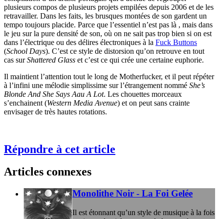
plusieurs compos de plusieurs projets empilées depuis 2006 et de les
retravailler. Dans les faits, les brusques montées de son gardent un
tempo toujours placide. Parce que l’essentiel n’est pas là , mais dans
le jeu sur la pure densité de son, où on ne sait pas trop bien si on est
dans l’électrique ou des délires électroniques à la
Fuck Buttons
(
School Days
). C’est ce style de distorsion qu’on retrouve en tout
cas sur
Shattered Glass
et c’est ce qui crée une certaine euphorie.
Il maintient l’attention tout le long de Motherfucker, et il peut répéter
à l’infini une mélodie simplissime sur l’étrangement nommé
She’s
Blonde And She Says Aau A Lot
. Les chouettes morceaux
s’enchainent (
Western Media Avenue
) et on peut sans crainte
envisager de très hautes rotations.
Répondre à cet article
Articles connexes
Monolithe Noir - La Foi Gelée
Il est étonnant qu’un style de musique à la fois