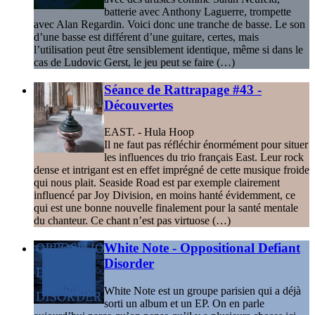
batterie avec Anthony Laguerre, trompette
avec Alan Regardin. Voici donc une tranche de basse. Le son
d’une basse est différent d’une guitare, certes, mais
l’utilisation peut être sensiblement identique, même si dans le
cas de Ludovic Gerst, le jeu peut se faire (…)
Séance de Rattrapage #43 -
Découvertes
EAST. - Hula Hoop
Il ne faut pas réfléchir énormément pour situer
les influences du trio français East. Leur rock
dense et intrigant est en effet imprégné de cette musique froide
qui nous plait. Seaside Road est par exemple clairement
influencé par Joy Division, en moins hanté évidemment, ce
qui est une bonne nouvelle finalement pour la santé mentale
du chanteur. Ce chant n’est pas virtuose (…)
White Note - Oppositional Defiant
Disorder
White Note est un groupe parisien qui a déjà
sorti un album et un EP. On en parle