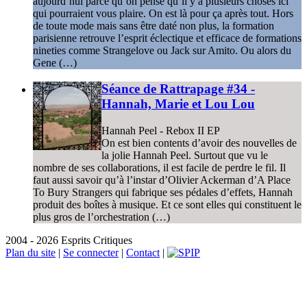
aujourd’hui parce qu’on pense qu’il y a plusieurs choses ici
qui pourraient vous plaire. On est là pour ça après tout. Hors
de toute mode mais sans être daté non plus, la formation
parisienne retrouve l’esprit éclectique et efficace de formations
nineties comme Strangelove ou Jack sur Amito. Ou alors du
Gene (…)
Séance de Rattrapage #34 -
Hannah, Marie et Lou Lou
Hannah Peel - Rebox II EP
On est bien contents d’avoir des nouvelles de
la jolie Hannah Peel. Surtout que vu le
nombre de ses collaborations, il est facile de perdre le fil. Il
faut aussi savoir qu’à l’instar d’Olivier Ackerman d’A Place
To Bury Strangers qui fabrique ses pédales d’effets, Hannah
produit des boîtes à musique. Et ce sont elles qui constituent le
plus gros de l’orchestration (…)
2004 - 2026 Esprits Critiques
Plan du site
|
Se connecter
|
Contact
|