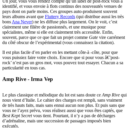
Un jour, vous vous rendez compte qu’un label de post-rock vous a
identifié, et vous envoie à flots continus des nouveautés venues de
pays dont on parle moins. Ces groupes auto-produisent souvent
leurs albums avant que
Fluttery Records
(qui distribue aussi les très
bons
Ana Never
) ne les diffuse plus largement. On le voit, c’est
clairement une filière de passionnés, et une musique pour
spécialistes, même si elle est clairement très accessible. Enfin,
souvent, parce que ce que fait un projet comme
Gate
vire carrément
du côté obscur de l’expérimental (vous connaissez la citation).
Il est plus facile d’en parler en les mettant côte-à -côte, pour que
vous puissiez faire votre choix. Encore que si pour vous â€˜post-
rock’ n’est pas un gros mot, vous pouvez tout essayer. Chacun a sa
particularité en tous cas.
Amp Rive - Irma Vep
Le plus classique et mélodique du lot est sans doute ce
Amp Rive
qui
nous vient d’Italie. Le cahier des charges est rempli, sans vraiment
de très hauts faits, mais sans ennui aucun non plus. Et puis sans que
vous ne l’ayez prévu, vous réalisez aussi que vous êtes captés, que
Best Kept Secret
vous tient. Pourtant, il n’y a pas de décharges
d’adrénaline, mais une succession de passages imposés bien
exécutés.