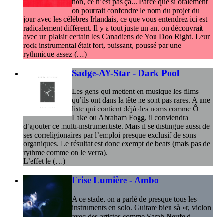
non, ce n’est pas ça... Parce que si oralement
on pourrait confondre le nom du projet du
jour avec les célèbres Irlandais, ce que vous entendrez ici est
radicalement différent. Il y a tout juste un an, on découvrait
avec un plaisir certain les Canadiens de You Doo Right. Leur
rock instrumental était fort, puissant, poussé par une
rythmique assez (…)
Sadge-AY-Star - Dark Pool
Les gens qui mettent en musique les films
qu’ils ont dans la tête ne sont pas rares. A une
liste qui contient déjà des noms comme Ô
Lake ou Abraham Fogg, il conviendra
d’ajouter ce multi-instrumentiste. Mais il se distingue aussi de
ses correligionaires par l’emploi presque exclusif de sons
organiques. Le résultat est donc exempt de beats (mais pas de
rythme comme on le verra).
L’effet le (…)
Frise Lumière - Ambo
A ce stade, on a parlé de presque tous les
instruments en solo. Guitare bien sà »r, violon
avec des artistes comme Sarah Neufeld,