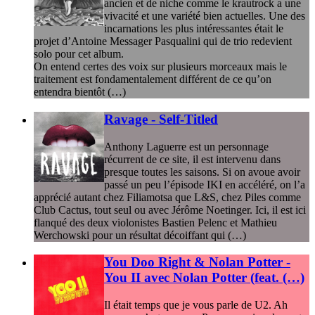
ancien et de niche comme le krautrock a une
vivacité et une variété bien actuelles. Une des
incarnations les plus intéressantes était le
projet d’Antoine Messager Pasqualini qui de trio redevient
solo pour cet album.
On entend certes des voix sur plusieurs morceaux mais le
traitement est fondamentalement différent de ce qu’on
entendra bientôt (…)
Ravage - Self-Titled
Anthony Laguerre est un personnage
récurrent de ce site, il est intervenu dans
presque toutes les saisons. Si on avoue avoir
passé un peu l’épisode IKI en accéléré, on l’a
apprécié autant chez Filiamotsa que L&S, chez Piles comme
Club Cactus, tout seul ou avec Jérôme Noetinger. Ici, il est ici
flanqué des deux violonistes Bastien Pelenc et Mathieu
Werchowski pour un résultat décoiffant qui (…)
You Doo Right & Nolan Potter -
You II avec Nolan Potter (feat. (…)
Il était temps que je vous parle de U2. Ah