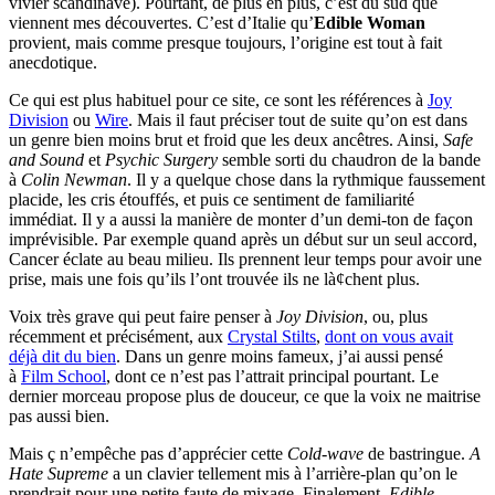
vivier scandinave). Pourtant, de plus en plus, c’est du sud que
viennent mes découvertes. C’est d’Italie qu’
Edible Woman
provient, mais comme presque toujours, l’origine est tout à fait
anecdotique.
Ce qui est plus habituel pour ce site, ce sont les références à
Joy
Division
ou
Wire
. Mais il faut préciser tout de suite qu’on est dans
un genre bien moins brut et froid que les deux ancêtres. Ainsi,
Safe
and Sound
et
Psychic Surgery
semble sorti du chaudron de la bande
à
Colin Newman
. Il y a quelque chose dans la rythmique faussement
placide, les cris étouffés, et puis ce sentiment de familiarité
immédiat. Il y a aussi la manière de monter d’un demi-ton de façon
imprévisible. Par exemple quand après un début sur un seul accord,
Cancer éclate au beau milieu. Ils prennent leur temps pour avoir une
prise, mais une fois qu’ils l’ont trouvée ils ne là¢chent plus.
Voix très grave qui peut faire penser à
Joy Division
, ou, plus
récemment et précisément, aux
Crystal Stilts
,
dont on vous avait
déjà dit du bien
. Dans un genre moins fameux, j’ai aussi pensé
à
Film School
, dont ce n’est pas l’attrait principal pourtant. Le
dernier morceau propose plus de douceur, ce que la voix ne maitrise
pas aussi bien.
Mais ç n’empêche pas d’apprécier cette
Cold-wave
de bastringue.
A
Hate Supreme
a un clavier tellement mis à l’arrière-plan qu’on le
prendrait pour une petite faute de mixage. Finalement,
Edible