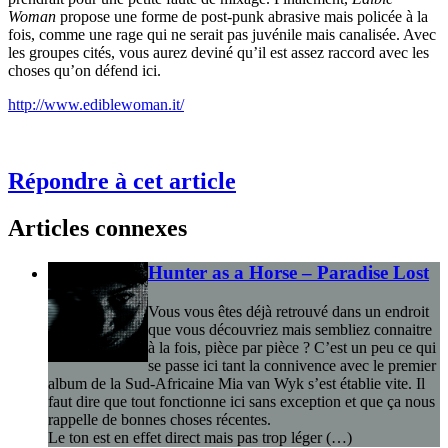
Woman
propose une forme de post-punk abrasive mais policée à la
fois, comme une rage qui ne serait pas juvénile mais canalisée. Avec
les groupes cités, vous aurez deviné qu’il est assez raccord avec les
choses qu’on défend ici.
http://www.ediblewoman.it/
Répondre à cet article
Articles connexes
Hunter as a Horse – Paradise Lost
Vous vous êtes déjà retrouvé dans un endroit
que vous découvriez mais sembliez connaitre
à la fois, pièce par pièce ? C’est un peu ce qui
se passe ici tant la connivence avec le premier
album de la Sud-Africaine Mia van Wyk s’est établie vite. Il
faut dire que tout fonctionne ici sans exception et que ça nous
rappelle de bonnes choses récentes.
Le ton est en effet direct mais pas trop léger (…)