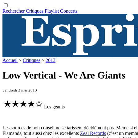
Rechercher
Critiques
Playlist
Concerts
Accueil
>
Critiques
>
2013
Low Vertical - We Are Giants
vendredi 3 mai 2013
Les géants
Les sources de bon conseil ne se tarissent décidément pas. Même si elles
Flamands, tout aussi chez les excellents
Zeal Records
(c’est un memb