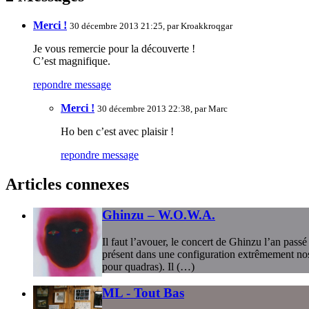
Merci !
30 décembre 2013 21:25, par
Kroakkroqgar
Je vous remercie pour la découverte !
C’est magnifique.
repondre message
Merci !
30 décembre 2013 22:38, par
Marc
Ho ben c’est avec plaisir !
repondre message
Articles connexes
Ghinzu – W.O.W.A.
Il faut l’avouer, le concert de Ghinzu l’an pas
présent dans une configuration extrêmement nost
pour quadras). Il (…)
ML - Tout Bas