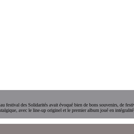
sé au festival des Solidarités avait évoqué bien de bons souvenirs, de f
algique, avec le line-up originel et le premier album joué en intégralit