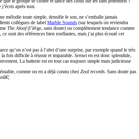
 que le groupe se cloitre et lance des clous sur les fans potentiels ?
j’écris après tout.
ne mélodie toute simple, densifie le son, ne s’emballe jamais
llents collègues de label
Marble Sounds
(sur lesquels on reviendra
omme
The Aloof
(l’à¢ge, sans doute) ou complètement tendance comme
ce sont des références bien ronflantes, mais j’ai plus écouté cet
arce qu’on n’est pas à l’abri d’une surprise, par exemple quand le très
a fois difficile à réussir et imparable.
Sensei
en est donc splendide,
ssivement. La batterie est en tout cas toujours simple mais judicieuse
indéniable, comme on en a déjà connu chez
Zeal records
. Sans doute pas
oiâ€¦