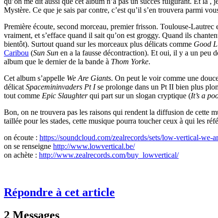
qu’on me dit aussi que cet album n’a pas un succès fulgurant. Et là , je
Mystère. Ce que je sais par contre, c’est qu’il s’en trouvera parmi v
Première écoute, second morceau, premier frisson. Toulouse-Lautrec es
vraiment, et s’efface quand il sait qu’on est groggy. Quand ils chante
bientôt). Surtout quand sur les morceaux plus délicats comme
Good Lu
Caribou
(
Sun Sun
en a la fausse décontraction). Et oui, il y a un peu 
album que le dernier de la bande à
Thom Yorke
.
Cet album s’appelle
We Are Giants
. On peut le voir comme une douce i
délicat
Spacemininvaders Pt I
se prolonge dans un Pt II bien plus plomb
tout comme
Epic Slaughter
qui part sur un slogan cryptique (
It’s a p
Bon, on ne trouvera pas les raisons qui rendent la diffusion de cette
taillée pour les stades, cette musique pourra toucher ceux à qui les 
on écoute :
https://soundcloud.com/zealrecords/sets/low-vertical-we-ar
on se renseigne
http://www.lowvertical.be/
on achète :
http://www.zealrecords.com/buy_lowvertical/
Répondre à cet article
2 Messages