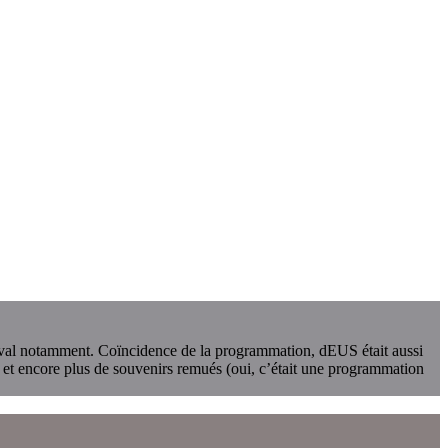
estival notamment. Coïncidence de la programmation, dEUS était aussi
é et encore plus de souvenirs remués (oui, c’était une programmation