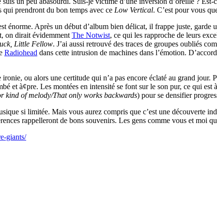
 suis un peu abasourdi. Suis-je victime d’une inversion d’oreille ? Est-ce
ous qui prendront du bon temps avec ce
Low Vertical
. C’est pour vous que 
t énorme. Après un début d’album bien délicat, il frappe juste, garde u
nt, on dirait évidemment
The Notwist
, ce qui les rapproche de leurs exce
ck, Little Fellow
. J’ai aussi retrouvé des traces de groupes oubliés c
de
Radiohead
dans cette intrusion de machines dans l’émotion. D’accord, 
ronie, ou alors une certitude qui n’a pas encore éclaté au grand jour. P
é et à¢pre. Les montées en intensité se font sur le son pur, ce qui est à l
oor kind of melody/That only works backwards
) pour se densifier progre
 musique si limitée. Mais vous aurez compris que c’est une découverte 
références rappelleront de bons souvenirs. Les gens comme vous et moi qu
e-giants/