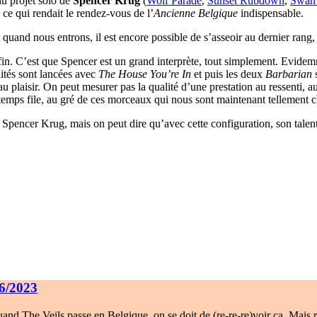
u projet solo de
Spencer Krug
(
Wolf Parade
,
Sunset Rubdown
,
Swan
ce qui rendait le rendez-vous de l’
Ancienne Belgique
indispensable.
et quand nous entrons, il est encore possible de s’asseoir au dernier rang,
fin. C’est que Spencer est un grand interprète, tout simplement. Evidemme
lités sont lancées avec
The House You’re In
et puis les deux
Barbarian
s
u plaisir. On peut mesurer pas la qualité d’une prestation au ressenti, au
e temps file, au gré de ces morceaux qui nous sont maintenant tellement c
e Spencer Krug, mais on peut dire qu’avec cette configuration, son talent
06/2023
uand The Veils passe en Belgique, on se doit de (re-re-re)voir ça. Mais