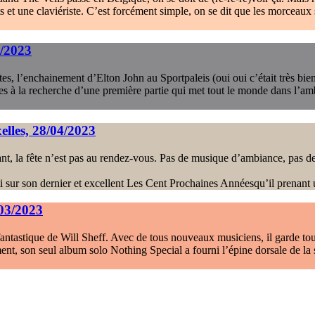
et une claviériste. C’est forcément simple, on se dit que les morceaux s
5/2023
astes, l’enchainement d’Elton John au Sportpaleis (oui oui c’était très b
tes à la recherche d’une première partie qui met tout le monde dans l’am
elles, 28/04/2023
nt, la fête n’est pas au rendez-vous. Pas de musique d’ambiance, pas de
ti sur son dernier et excellent Les Cent Prochaines Annéesqu’il prenant 
/03/2023
tastique de Will Sheff. Avec de tous nouveaux musiciens, il garde toute 
nt, son seul album solo Nothing Special a fourni l’épine dorsale de la se