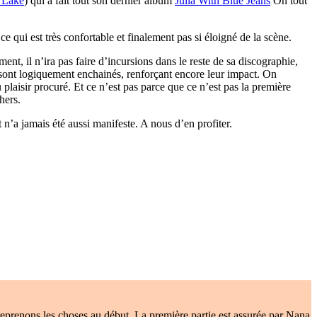
 Lake
) qui a fait tout son dernier album
Julia With Blue Jeans
On tout
 ce qui est très confortable et finalement pas si éloigné de la scène.
nt, il n’ira pas faire d’incursions dans le reste de sa discographie,
ont logiquement enchainés, renforçant encore leur impact. On
 plaisir procuré. Et ce n’est pas parce que ce n’est pas la première
hers.
 n’a jamais été aussi manifeste. A nous d’en profiter.
 reprenons les choses au début. La première partie est assurée par Nana