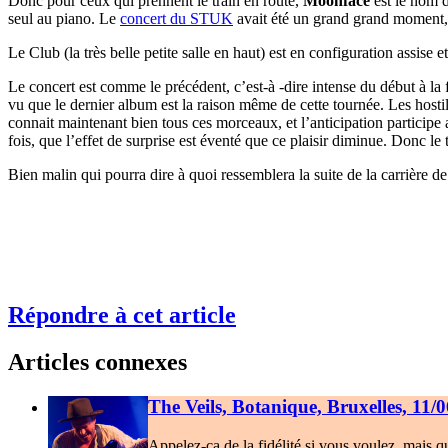
Donc pour ceux qui prennent le train en route,
Moonface
est le nom d
seul au piano. Le
concert du STUK
avait été un grand grand moment, 
Le Club (la très belle petite salle en haut) est en configuration assise 
Le concert est comme le précédent, c’est-à -dire intense du début à la 
vu que le dernier album est la raison même de cette tournée. Les hosti
connait maintenant bien tous ces morceaux, et l’anticipation participe a
fois, que l’effet de surprise est éventé que ce plaisir diminue. Donc l
Bien malin qui pourra dire à quoi ressemblera la suite de la carrière d
Répondre à cet article
Articles connexes
The Veils, Botanique, Bruxelles, 11/
Appelez-ça de la fidélité si vous voulez, mais q