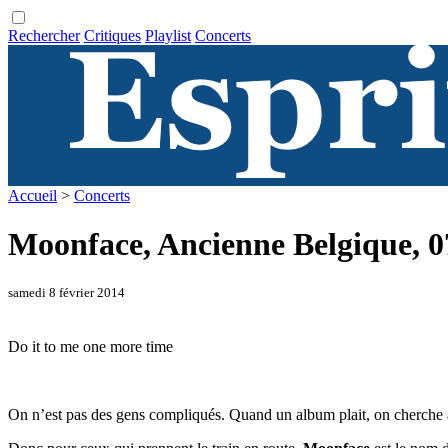
Rechercher
Critiques
Playlist
Concerts
Accueil
>
Concerts
Moonface, Ancienne Belgique, 0
samedi 8 février 2014
Do it to me one more time
On n’est pas des gens compliqués. Quand un album plait, on cherche à 