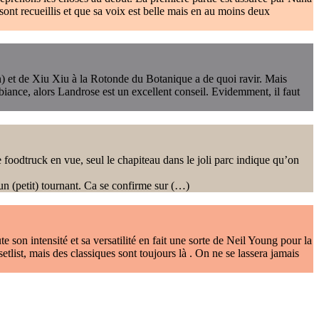
ont recueillis et que sa voix est belle mais en au moins deux
ien) et de Xiu Xiu à la Rotonde du Botanique a de quoi ravir. Mais
biance, alors Landrose est un excellent conseil. Evidemment, il faut
 foodtruck en vue, seul le chapiteau dans le joli parc indique qu’on
un (petit) tournant. Ca se confirme sur (…)
son intensité et sa versatilité en fait une sorte de Neil Young pour la
tlist, mais des classiques sont toujours là . On ne se lassera jamais