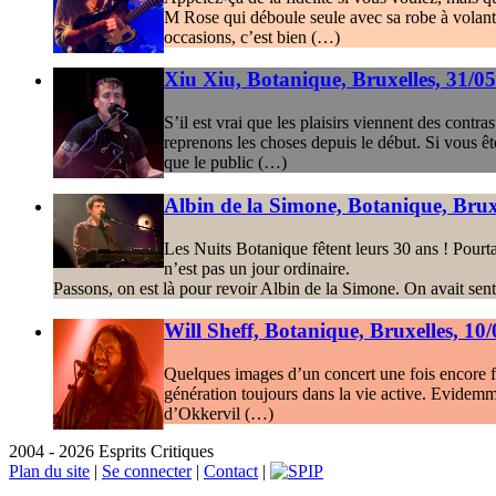
M Rose qui déboule seule avec sa robe à volants 
occasions, c’est bien (…)
Xiu Xiu, Botanique, Bruxelles, 31/0
S’il est vrai que les plaisirs viennent des contr
reprenons les choses depuis le début. Si vous ê
que le public (…)
Albin de la Simone, Botanique, Brux
Les Nuits Botanique fêtent leurs 30 ans ! Pourta
n’est pas un jour ordinaire.
Passons, on est là pour revoir Albin de la Simone. On avait sen
Will Sheff, Botanique, Bruxelles, 10
Quelques images d’un concert une fois encore fan
génération toujours dans la vie active. Evidemme
d’Okkervil (…)
2004 - 2026 Esprits Critiques
Plan du site
|
Se connecter
|
Contact
|