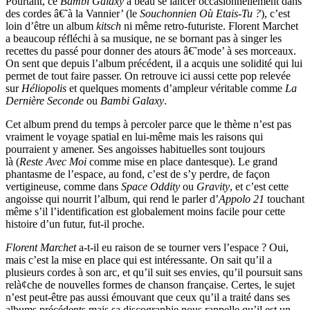
Pourtant, ce
Bambi Galaxy
a beau se lancer occasionnellement dans
des cordes â€˜à la Vannier’ (le
Souchonnien
Où Etais-Tu ?
), c’est
loin d’être un album
kitsch
ni même retro-futuriste. Florent Marchet
a beaucoup réfléchi à sa musique, ne se bornant pas à singer les
recettes du passé pour donner des atours â€˜mode’ à ses morceaux.
On sent que depuis l’album précédent, il a acquis une solidité qui lui
permet de tout faire passer. On retrouve ici aussi cette pop relevée
sur
Héliopolis
et quelques moments d’ampleur véritable comme
La
Dernière Seconde
ou
Bambi Galaxy
.
Cet album prend du temps à percoler parce que le thème n’est pas
vraiment le voyage spatial en lui-même mais les raisons qui
pourraient y amener. Ses angoisses habituelles sont toujours
là (
Reste Avec Moi
comme mise en place dantesque). Le grand
phantasme de l’espace, au fond, c’est de s’y perdre, de façon
vertigineuse, comme dans
Space Oddity
ou
Gravity
, et c’est cette
angoisse qui nourrit l’album, qui rend le parler d’
Appolo 21
touchant
même s’il l’identification est globalement moins facile pour cette
histoire d’un futur, fut-il proche.
Florent Marchet
a-t-il eu raison de se tourner vers l’espace ? Oui,
mais c’est la mise en place qui est intéressante. On sait qu’il a
plusieurs cordes à son arc, et qu’il suit ses envies, qu’il poursuit sans
relà¢che de nouvelles formes de chanson française. Certes, le sujet
n’est peut-être pas aussi émouvant que ceux qu’il a traité dans ses
albums précédents mais sa discographie nous rappelle qu’il est un