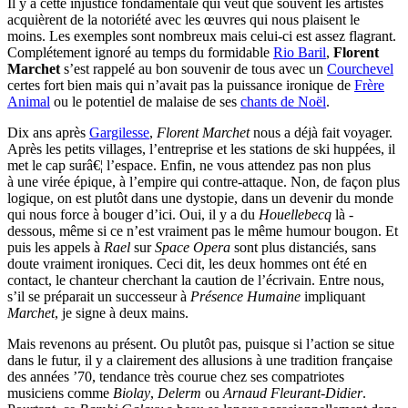
Il y a cette injustice fondamentale qui veut que souvent les artistes
acquièrent de la notoriété avec les œuvres qui nous plaisent le
moins. Les exemples sont nombreux mais celui-ci est assez flagrant.
Complétement ignoré au temps du formidable
Rio Baril
,
Florent
Marchet
s’est rappelé au bon souvenir de tous avec un
Courchevel
certes fort bien mais qui n’avait pas la puissance ironique de
Frère
Animal
ou le potentiel de malaise de ses
chants de Noël
.
Dix ans après
Gargilesse
,
Florent Marchet
nous a déjà fait voyager.
Après les petits villages, l’entreprise et les stations de ski huppées, il
met le cap surâ€¦ l’espace. Enfin, ne vous attendez pas non plus
à une virée épique, à l’empire qui contre-attaque. Non, de façon plus
logique, on est plutôt dans une dystopie, dans un devenir du monde
qui nous force à bouger d’ici. Oui, il y a du
Houellebecq
là -
dessous, même si ce n’est vraiment pas le même humour bougon. Et
puis les appels à
Rael
sur
Space Opera
sont plus distanciés, sans
doute vraiment ironiques. Ceci dit, les deux hommes ont été en
contact, le chanteur cherchant la caution de l’écrivain. Entre nous,
s’il se préparait un successeur à
Présence Humaine
impliquant
Marchet
, je signe à deux mains.
Mais revenons au présent. Ou plutôt pas, puisque si l’action se situe
dans le futur, il y a clairement des allusions à une tradition française
des années ’70, tendance très courue chez ses compatriotes
musiciens comme
Biolay
,
Delerm
ou
Arnaud Fleurant-Didier
.