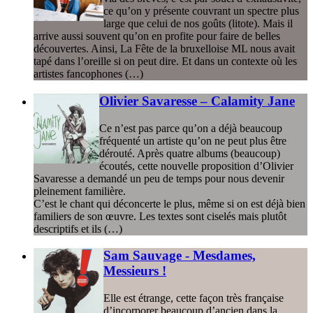
ce qu’on y présente couvrant un spectre plus
large que celui de nos goûts (litote). Mais il
arrive aussi souvent qu’on en profite pour faire de belles
découvertes. Ainsi, La Fête de la bruxelloise ML nous avait
tapé dans l’oreille si on peut dire. Et dans un contexte où les
artistes fancophones (…)
Olivier Savaresse – Calamity Jane
Ce n’est pas parce qu’on a déjà beaucoup
fréquenté un artiste qu’on ne peut plus être
dérouté. Après quatre albums (beaucoup)
écoutés, cette nouvelle proposition d’Olivier
Savaresse a demandé un peu de temps pour nous devenir
pleinement familière.
C’est le chant qui déconcerte le plus, même si on est déjà bien
familiers de son œuvre. Les textes sont ciselés mais plutôt
descriptifs et ils (…)
Sam Sauvage - Mesdames,
Messieurs !
Elle est étrange, cette façon très française
d’incorporer beaucoup d’ancien dans la