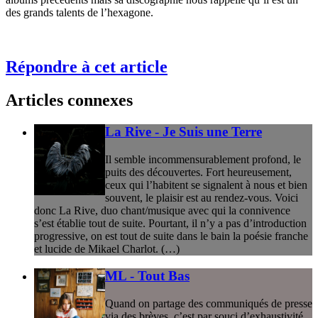
des grands talents de l’hexagone.
Répondre à cet article
Articles connexes
La Rive - Je Suis une Terre
Il semble incommensurablement profond, le
puits des découvertes. Fort heureusement,
ceux qui l’habitent se signalent à nous et bien
souvent, le plaisir est au rendez-vous. Voici
donc La Rive, duo chant/musique avec qui la connivence
s’est établie tout de suite. Pourtant, il n’y a pas d’introduction
progressive, on est tout de suite dans le bain la poésie franche
et lucide de Mikael Charlot. (…)
ML - Tout Bas
Quand on partage des communiqués de presse
via des brèves, c’est par souci d’exhaustivité,