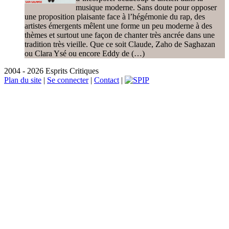
musique moderne. Sans doute pour opposer
une proposition plaisante face à l’hégémonie du rap, des
artistes émergents mêlent une forme un peu moderne à des
thèmes et surtout une façon de chanter très ancrée dans une
tradition très vieille. Que ce soit Claude, Zaho de Saghazan
ou Clara Ysé ou encore Eddy de (…)
2004 - 2026 Esprits Critiques
Plan du site
|
Se connecter
|
Contact
|