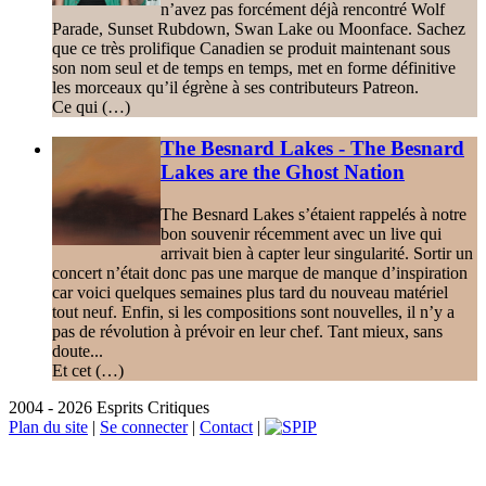
n’avez pas forcément déjà rencontré Wolf
Parade, Sunset Rubdown, Swan Lake ou Moonface. Sachez
que ce très prolifique Canadien se produit maintenant sous
son nom seul et de temps en temps, met en forme définitive
les morceaux qu’il égrène à ses contributeurs Patreon.
Ce qui (…)
The Besnard Lakes - The Besnard
Lakes are the Ghost Nation
The Besnard Lakes s’étaient rappelés à notre
bon souvenir récemment avec un live qui
arrivait bien à capter leur singularité. Sortir un
concert n’était donc pas une marque de manque d’inspiration
car voici quelques semaines plus tard du nouveau matériel
tout neuf. Enfin, si les compositions sont nouvelles, il n’y a
pas de révolution à prévoir en leur chef. Tant mieux, sans
doute...
Et cet (…)
2004 - 2026 Esprits Critiques
Plan du site
|
Se connecter
|
Contact
|