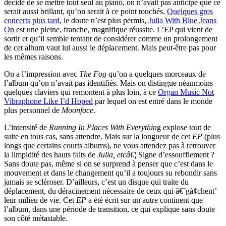
décidé de se mettre tout seul au piano, on n’avait pas anticipé que ce
serait aussi brillant, qu’on serait à ce point touchés.
Quelques gros
concerts plus tard
, le doute n’est plus permis,
Julia With Blue Jeans
On
est une pleine, franche, magnifique réussite. L’EP qui vient de
sortir et qu’il semble tentant de considérer comme un prolongement
de cet album vaut lui aussi le déplacement. Mais peut-être pas pour
les mêmes raisons.
On a l’impression avec
The Fog
qu’on a quelques morceaux de
l’album qu’on n’avait pas identifiés. Mais on distingue néanmoins
quelques claviers qui remontent à plus loin, à ce
Organ Music Not
Vibraphone Like I’d Hoped
par lequel on est entré dans le monde
plus personnel de
Moonface
.
L’intensité de
Running In Places With Everythin
g explose tout de
suite en tous cas, sans attendre. Mais sur la longueur de cet
EP
(plus
longs que certains courts albums), ne vous attendez pas à retrouver
la limpidité des hauts faits de
Julia, etcâ€¦
Signe d’essoufflement ?
Sans doute pas, même si on se surprend à penser que c’est dans le
mouvement et dans le changement qu’il a toujours su rebondir sans
jamais se scléroser. D’ailleurs, c’est un disque qui traite du
déplacement, du déracinement nécessaire de ceux qui â€˜gà¢chent’
leur milieu de vie. Cet
EP
a été écrit sur un autre continent que
l’album, dans une période de transition, ce qui explique sans doute
son côté métastable.