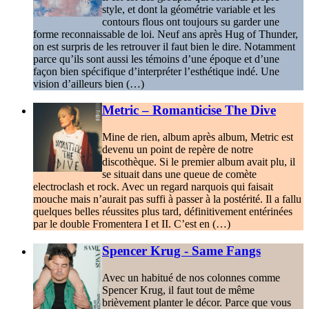
style, et dont la géométrie variable et les
contours flous ont toujours su garder une
forme reconnaissable de loi. Neuf ans après Hug of Thunder,
on est surpris de les retrouver il faut bien le dire. Notamment
parce qu’ils sont aussi les témoins d’une époque et d’une
façon bien spécifique d’interpréter l’esthétique indé. Une
vision d’ailleurs bien (…)
Metric – Romanticise The Dive
Mine de rien, album après album, Metric est
devenu un point de repère de notre
discothèque. Si le premier album avait plu, il
se situait dans une queue de comète
electroclash et rock. Avec un regard narquois qui faisait
mouche mais n’aurait pas suffi à passer à la postérité. Il a fallu
quelques belles réussites plus tard, définitivement entérinées
par le double Fromentera I et II. C’est en (…)
Spencer Krug - Same Fangs
Avec un habitué de nos colonnes comme
Spencer Krug, il faut tout de même
brièvement planter le décor. Parce que vous