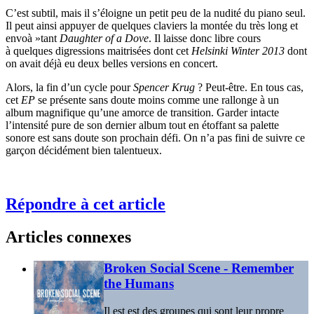
C’est subtil, mais il s’éloigne un petit peu de la nudité du piano seul.
Il peut ainsi appuyer de quelques claviers la montée du très long et
envoà »tant
Daughter of a Dove
. Il laisse donc libre cours
à quelques digressions maitrisées dont cet
Helsinki Winter 2013
dont
on avait déjà eu deux belles versions en concert.
Alors, la fin d’un cycle pour
Spencer Krug
? Peut-être. En tous cas,
cet
EP
se présente sans doute moins comme une rallonge à un
album magnifique qu’une amorce de transition. Garder intacte
l’intensité pure de son dernier album tout en étoffant sa palette
sonore est sans doute son prochain défi. On n’a pas fini de suivre ce
garçon décidément bien talentueux.
Répondre à cet article
Articles connexes
Broken Social Scene - Remember
the Humans
Il est est des groupes qui sont leur propre