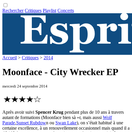
Rechercher
Critiques
Playlist
Concerts
Accueil
>
Critiques
>
2014
Moonface - City Wrecker EP
mercredi 24 septembre 2014
Après avoir suivi
Spencer Krug
pendant plus de 10 ans à travers
autant de formations (Moonface bien sà »r, mais aussi
Wolf
Parade
,
Sunset Rubdow
n ou
Swan Lake
), on s’était habitué à une
certaine excellence, à un renouvellement occasionnel mais quand il a