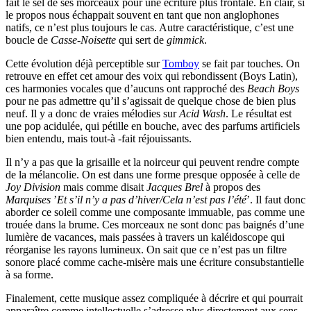
fait le sel de ses morceaux pour une écriture plus frontale. En clair, si
le propos nous échappait souvent en tant que non anglophones
natifs, ce n’est plus toujours le cas. Autre caractéristique, c’est une
boucle de
Casse-Noisette
qui sert de
gimmick
.
Cette évolution déjà perceptible sur
Tomboy
se fait par touches. On
retrouve en effet cet amour des voix qui rebondissent (Boys Latin),
ces harmonies vocales que d’aucuns ont rapproché des
Beach Boys
pour ne pas admettre qu’il s’agissait de quelque chose de bien plus
neuf. Il y a donc de vraies mélodies sur
Acid Wash
. Le résultat est
une pop acidulée, qui pétille en bouche, avec des parfums artificiels
bien entendu, mais tout-à -fait réjouissants.
Il n’y a pas que la grisaille et la noirceur qui peuvent rendre compte
de la mélancolie. On est dans une forme presque opposée à celle de
Joy Division
mais comme disait
Jacques Brel
à propos des
Marquises
’
Et s’il n’y a pas d’hiver/Cela n’est pas l’été
’. Il faut donc
aborder ce soleil comme une composante immuable, pas comme une
trouée dans la brume. Ces morceaux ne sont donc pas baignés d’une
lumière de vacances, mais passées à travers un kaléidoscope qui
réorganise les rayons lumineux. On sait que ce n’est pas un filtre
sonore placé comme cache-misère mais une écriture consubstantielle
à sa forme.
Finalement, cette musique assez compliquée à décrire et qui pourrait
apparaître comme intellectuelle s’adresse plus directement aux sens.