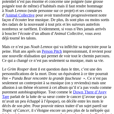
potentiel n’est pas énorme et concerne une poignée (une grosse
poignée tout de même) d’habitués mais il faut rendre hommage
à
Noah Lennox
(seule personne sur ce projet) et ses comparses
d’
Animal Collective
pour avoir transformé progressivement notre
façon d’écouter leur musique. De plus, ils sont plus ou moins sortis
des radars de la nouveauté à tout prix et les suiveurs autrefois
nombreux se raréfient. Evidemment, si vous n’êtes jamais arrivés
à boucler l’écoute d’un album d’
Animal Collective
, vous avez
déjà tourné les talons.
Mais ce n’est pas
Noah Lennox
qui va infléchir sa trajectoire pour la
peine. Huit ans après un
Person Pitch
impressionnant, il revient pour
une nouvelle réalisation qui permet de voir tout le chemin parcouru.
Ce qui a changé ce n’est pas seulement sa musique, mais sa vie.
Le
Grim Reaper
dont il est question dans le titre, c’est une des
personnifications de la mort. Donc un équivalent à ce titre pourrait
être «
Panda Bear rencontre la grande faucheuse
». Ce n’est pas
seulement un contrepoint à sa musique (on y reviendra) mais une
allusion à un thème récurrent à cet album qu’il n’a pas voulu comme
purement autobiographique. Tout comme le
Down There d’Avey
Tare
parlait de la lutte de sa sœur contre le cancer (j’avoue que ça
m’avait un peu échappé à l’époque), on décèle entre les mots le
décès de son père. Pour pouvoir mieux traiter d’un sujet pareil sur
Tropic of Cancer
, il s’éloigne encore un peu plus de la mélopée qui