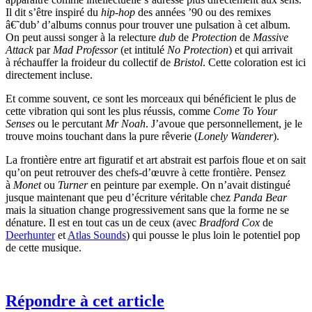
Il dit s’être inspiré du
hip-hop
des années ’90 ou des remixes
â€˜dub’ d’albums connus pour trouver une pulsation à cet album.
On peut aussi songer à la relecture
dub
de
Protection
de
Massive
Attack
par
Mad Professor
(et intitulé
No Protection
) et qui arrivait
à réchauffer la froideur du collectif de
Bristol
. Cette coloration est ici
directement incluse.
Et comme souvent, ce sont les morceaux qui bénéficient le plus de
cette vibration qui sont les plus réussis, comme
Come To Your
Senses
ou le percutant
Mr Noah
. J’avoue que personnellement, je le
trouve moins touchant dans la pure rêverie (
Lonely Wanderer
).
La frontière entre art figuratif et art abstrait est parfois floue et on sait
qu’on peut retrouver des chefs-d’œuvre à cette frontière. Pensez
à
Monet
ou
Turner
en peinture par exemple. On n’avait distingué
jusque maintenant que peu d’écriture véritable chez
Panda Bear
mais la situation change progressivement sans que la forme ne se
dénature. Il est en tout cas un de ceux (avec
Bradford Cox
de
Deerhunter
et
Atlas Sounds
) qui pousse le plus loin le potentiel pop
de cette musique.
Répondre à cet article