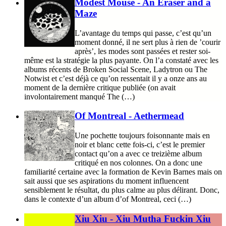
Modest Mouse - An Eraser and a
Maze
L’avantage du temps qui passe, c’est qu’un
moment donné, il ne sert plus à rien de ’courir
après’, les modes sont passées et rester soi-
même est la stratégie la plus payante. On l’a constaté avec les
albums récents de Broken Social Scene, Ladytron ou The
Notwist et c’est déjà ce qu’on ressentait il y a onze ans au
moment de la dernière critique publiée (on avait
involontairement manqué The (…)
Of Montreal - Aethermead
Une pochette toujours foisonnante mais en
noir et blanc cette fois-ci, c’est le premier
contact qu’on a avec ce treizième album
critiqué en nos colonnes. On a donc une
familiarité certaine avec la formation de Kevin Barnes mais on
sait aussi que ses aspirations du moment influencent
sensiblement le résultat, du plus calme au plus délirant. Donc,
dans le contexte d’un album d’of Montreal, ceci (…)
Xiu Xiu - Xiu Mutha Fuckin Xiu