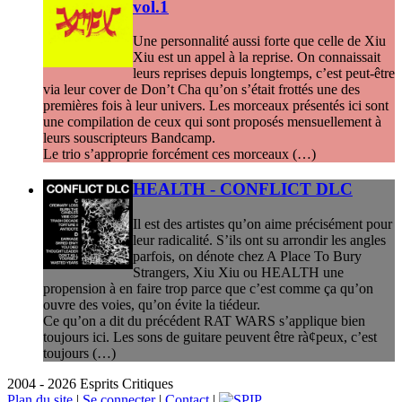
vol.1
Une personnalité aussi forte que celle de Xiu
Xiu est un appel à la reprise. On connaissait
leurs reprises depuis longtemps, c’est peut-être
via leur cover de Don’t Cha qu’on s’était frottés une des
premières fois à leur univers. Les morceaux présentés ici sont
une compilation de ceux qui sont proposés mensuellement à
leurs souscripteurs Bandcamp.
Le trio s’approprie forcément ces morceaux (…)
HEALTH - CONFLICT DLC
Il est des artistes qu’on aime précisément pour
leur radicalité. S’ils ont su arrondir les angles
parfois, on dénote chez A Place To Bury
Strangers, Xiu Xiu ou HEALTH une
propension à en faire trop parce que c’est comme ça qu’on
ouvre des voies, qu’on évite la tiédeur.
Ce qu’on a dit du précédent RAT WARS s’applique bien
toujours ici. Les sons de guitare peuvent être rà¢peux, c’est
toujours (…)
2004 - 2026 Esprits Critiques
Plan du site
|
Se connecter
|
Contact
|