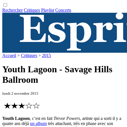
Rechercher
Critiques
Playlist
Concerts
Accueil
>
Critiques
>
2015
Youth Lagoon - Savage Hills
Ballroom
lundi 2 novembre 2015
Youth Lagoon
, c’est en fait
Trevor Powers
, artiste qui a sorti il y a
quatre ans déjà
un album
très attachant, très en phase avec son