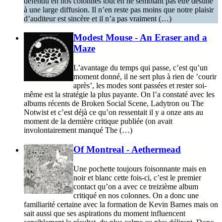
défendu en nos colonnes tout en ne semblant pas être destiné
à une large diffusion. Il n’en reste pas moins que notre plaisir
d’auditeur est sincère et il n’a pas vraiment (…)
Modest Mouse - An Eraser and a
Maze
L’avantage du temps qui passe, c’est qu’un
moment donné, il ne sert plus à rien de ’courir
après’, les modes sont passées et rester soi-
même est la stratégie la plus payante. On l’a constaté avec les
albums récents de Broken Social Scene, Ladytron ou The
Notwist et c’est déjà ce qu’on ressentait il y a onze ans au
moment de la dernière critique publiée (on avait
involontairement manqué The (…)
Of Montreal - Aethermead
Une pochette toujours foisonnante mais en
noir et blanc cette fois-ci, c’est le premier
contact qu’on a avec ce treizième album
critiqué en nos colonnes. On a donc une
familiarité certaine avec la formation de Kevin Barnes mais on
sait aussi que ses aspirations du moment influencent