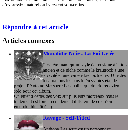
d’expression naturel où ils restent souverains.
Répondre à cet article
Articles connexes
Monolithe Noir - La Foi Gelée
Il est étonnant qu’un style de musique à la fois
ancien et de niche comme le krautrock a une
vivacité et une variété bien actuelles. Une des
incarnations les plus intéressantes était le
projet d’Antoine Messager Pasqualini qui de trio redevient
solo pour cet album.
On entend certes des voix sur plusieurs morceaux mais le
traitement est fondamentalement différent de ce qu’on
entendra bientôt (…)
Ravage - Self-Titled
Anthony Laguerre est un personnage