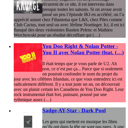
récurrent de ce site, il est intervenu dans
presque toutes les saisons. Si on avoue avoir
passé un peu l’épisode IKI en accéléré, on l’a
apprécié autant chez Filiamotsa que L&S, chez Piles comme
Club Cactus, tout seul ou avec Jérôme Noetinger. Ici, il est ici
flanqué des deux violonistes Bastien Pelenc et Mathieu
Werchowski pour un résultat décoiffant qui (…)
You Doo Right & Nolan Potter -
You II avec Nolan Potter (feat. (…)
Il était temps que je vous parle de U2. Ah
non, ce n’est pas ça... Parce que si oralement
on pourrait confondre le nom du projet du
jour avec les célèbres Irlandais, ce que vous entendrez ici est
radicalement différent. Il y a tout juste un an, on découvrait
avec un plaisir certain les Canadiens de You Doo Right. Leur
rock instrumental était fort, puissant, poussé par une
rythmique assez (…)
Sadge-AY-Star - Dark Pool
Les gens qui mettent en musique les films
qu’ils ont dans la tête ne sont pas rares. A une