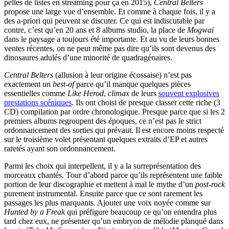
pelles de listes en streaming pour ça en 2015),
Central Belters
propose une large vue d’ensemble. Et comme à chaque fois, il y a
des a-priori qui peuvent se discuter. Ce qui est indiscutable par
contre, c’est qu’en 20 ans et 8 albums studio, la place de
Mogwai
dans le paysage a toujours été importante. Et au vu de leurs bonnes
ventes récentes, on ne peut même pas dire qu’ils sont devenus des
dinosaures adulés d’une minorité de quadragénaires.
Central Belters
(allusion à leur origine écossaise) n’est pas
exactement un
best-of
parce qu’il manque quelques pièces
essentielles comme
Like Herod
,
climax
de leurs
souvent explosives
prestations scéniques
. Ils ont choisi de presque classer cette riche (3
CD) compilation par ordre chronologique. Presque parce que si les 2
premiers albums regroupent des époques, ce n’est pas le strict
ordonnancement des sorties qui prévaut. Il est encore moins respecté
sur le troisième volet présentant quelques extraits d’EP et autres
raretés ayant son ordonnancement.
Parmi les choix qui interpellent, il y a la surreprésentation des
morceaux chantés. Tour d’abord parce qu’ils représentent une faible
portion de leur discographie et mettent à mal le mythe d’un
post-rock
purement instrumental. Ensuite parce que ce sont rarement les
passages les plus marquants. Ajouter une voix noyée comme sur
Hunted by a Freak
qui préfigure beaucoup ce qu’on entendra plus
tard chez eux, ne présenter qu’un embryon de mélodie planqué dans