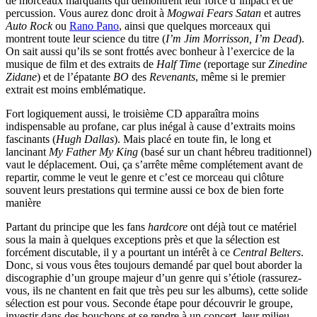
de morceaux marquants qui démontrent leur force d’impact et de
percussion. Vous aurez donc droit à
Mogwai Fears Satan
et autres
Auto Rock
ou
Rano Pano
, ainsi que quelques morceaux qui
montrent toute leur science du titre (
I’m Jim Morrisson, I’m Dead
).
On sait aussi qu’ils se sont frottés avec bonheur à l’exercice de la
musique de film et des extraits de
Half Time
(reportage sur
Zinedine
Zidane
) et de l’épatante
BO
des
Revenants
, même si le premier
extrait est moins emblématique.
Fort logiquement aussi, le troisième CD apparaîtra moins
indispensable au profane, car plus inégal à cause d’extraits moins
fascinants (
Hugh Dallas
). Mais placé en toute fin, le long et
lancinant
My Father My King
(basé sur un chant hébreu traditionnel)
vaut le déplacement. Oui, ça s’arrête même complétement avant de
repartir, comme le veut le genre et c’est ce morceau qui clôture
souvent leurs prestations qui termine aussi ce box de bien forte
manière
Partant du principe que les fans
hardcore
ont déjà tout ce matériel
sous la main à quelques exceptions près et que la sélection est
forcément discutable, il y a pourtant un intérêt à ce
Central Belters
.
Donc, si vous vous êtes toujours demandé par quel bout aborder la
discographie d’un groupe majeur d’un genre qui s’étiole (rassurez-
vous, ils ne chantent en fait que très peu sur les albums), cette solide
sélection est pour vous. Seconde étape pour découvrir le groupe,
investir dans des bouchons et se rendre à un concert, leur milieu