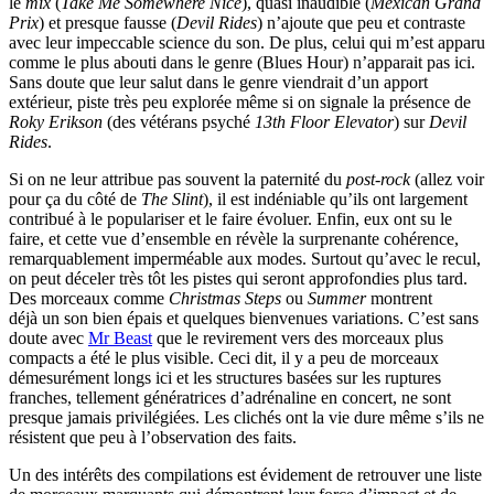
le
mix
(
Take Me Somewhere Nice
), quasi inaudible (
Mexican Grand
Prix
) et presque fausse (
Devil Rides
) n’ajoute que peu et contraste
avec leur impeccable science du son. De plus, celui qui m’est apparu
comme le plus abouti dans le genre (Blues Hour) n’apparait pas ici.
Sans doute que leur salut dans le genre viendrait d’un apport
extérieur, piste très peu explorée même si on signale la présence de
Roky Erikson
(des vétérans psyché
13th Floor Elevator
) sur
Devil
Rides
.
Si on ne leur attribue pas souvent la paternité du
post-rock
(allez voir
pour ça du côté de
The Slint
), il est indéniable qu’ils ont largement
contribué à le populariser et le faire évoluer. Enfin, eux ont su le
faire, et cette vue d’ensemble en révèle la surprenante cohérence,
remarquablement imperméable aux modes. Surtout qu’avec le recul,
on peut déceler très tôt les pistes qui seront approfondies plus tard.
Des morceaux comme
Christmas Steps
ou
Summer
montrent
déjà un son bien épais et quelques bienvenues variations. C’est sans
doute avec
Mr Beast
que le revirement vers des morceaux plus
compacts a été le plus visible. Ceci dit, il y a peu de morceaux
démesurément longs ici et les structures basées sur les ruptures
franches, tellement génératrices d’adrénaline en concert, ne sont
presque jamais privilégiées. Les clichés ont la vie dure même s’ils ne
résistent que peu à l’observation des faits.
Un des intérêts des compilations est évidement de retrouver une liste