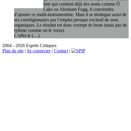
liste qui contient déjà des noms comme Ô
Lake ou Abraham Fogg, il conviendra
d’ajouter ce multi-instrumentiste. Mais il se distingue aussi de
ses correligionaires par l’emploi presque exclusif de sons
organiques. Le résultat est donc exempt de beats (mais pas de
rythme comme on le verra).
L’effet le (…)
2004 - 2026 Esprits Critiques
Plan du site
|
Se connecter
|
Contact
|