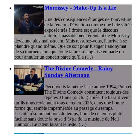
Morrissey - Make-Up Is a Lie
Une des conséquences étranges de l’ouverture
de la fenêtre d’Overton comme une baie vitrée
exposée très à droite est que le discours
autrefois passablement éreintant de Morrissey
devienne plus mainstream. Mais rassurez-vous, il arrive à se
plaindre quand même. Que ce soit pour fustiger l’anonymat
de sa tournée alors que toute la presse anglaise en parle ou
pour annuler un concert parce qu’il a (…)
The Divine Comedy - Rainy
Sunday Afternoon
Découverts la même faste année 1994, Pulp et
The Divine Comedy constituent toujours des
repères 31 ans (ouch...) après. Le hasard veut
qu’ils nous reviennent tous deux en 2025, dans une bonne
forme qui semble imperméable au passage du temps.
Le côté résolument hors du temps, hors de ce temps plutôt,
facilite sans doute la prise d’à¢ge de la musique de Neil
Hannon. Le talent faisant le reste. (…)