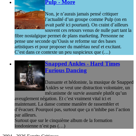
Pulp - More
Non, je n’aurais jamais pensé critiquer
l’actualité d’un groupe comme Pulp (on en
avait parlé ici pourtant). On craint d’ailleurs
souvent ces retours venus de nulle part tant la
fibre nostalgique permet de plans marketing. Personne ne
pense une seconde qu’Oasis se reforme sur des bases
artistiques et pour proposer du matériau neuf et excitant.
C’est dans ce contexte un peu suspicieux que (…)
Snapped Ankles - Hard Times
Furious Dancing
Dansante et hédoniste, la musique de Snapped
Ankles se veut une distraction volontaire, un
mécanisme de survie assumée plutôt qu’un
aveuglement négation. Et c’est vraiment vital ici et
maintenant. La danse comme manière de rassembler et
d’évacuer. Pourquoi pas, surtout que ça n’inhibe pas l’action
par ailleurs.
Surtout que sur le cinquième album de la formation
londonienne n’est pas (…)