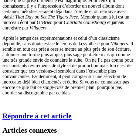
parce que la prise d’intensité est magnifique. Pour ceux qui
connaissent, il y a l’impression d’aborder un nouvel album dont
certaines mélodies seraient déjà dans l’oreille et on retrouve avec
plaisir
That Day
ou
Set The Tigers Free
. Memoir quant à lui est un
morceau écrit par
O’Brien
pour
Charlotte Gainsbourg
et jamais
enregistré par
Villagers
.
Après le temps des expérimentations et celui d’un classicisme
dépouillé, sans doute est-ce le temps de la synthèse pour
Villagers
. Il
semble en tout cas prêt à oser se mettre au plus près de son écriture,
à donner une forme plus ample, plus sage peut-être mais qui donne
une très grande envie de connaitre la suite. On ne l’a pas connu pour
ses constants revirements de style et de production mais force est de
constater que ces versions-ci semblent dans l’ensemble plus
convaincantes. Evidemment, il peut compter sur une sélection de
morceaux déjà bien charpentés et écrits. Si vous ne connaissez pas
encore ce que fait ce
songwriter
de premier plan, pourquoi pas
aborder sa discographie par ce biais.
Répondre à cet article
Articles connexes