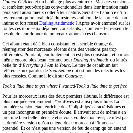
Connor O’Brien
et un habillage plus aventureux. Mais ces versions-
ci semblent peut-être plus conventionnelles dans leur intention mais
paraissent aussi mieux coller à leur nature. Serait-ce l’amorce d’un
revirement qu’on avait déjà du reste ressenti lors de la sortie de son
intime et fort réussi
Darling Arithmetic ?
Après avoir emmené sur les
routes ces morceaux déjà bien consistants, ils ont en effet ressenti le
besoin de leur donner de nouveaux atours à ces chansons.
Cet album étant déjà bien consistant, et il semble étrange de
réenregistrer des morceaux récents dans des versions pas trop
différentes. Pourtant, leur traitement ici est plus consistant, et parfois
même encore plus beau, comme pour
Darling Arithmetic
ou la très
belle fin d’
Everything I Am Is Yours
. Le titre de cet album fait
référence aux paroles de
Soul Serene
qui est une des relectures les
plus réussies. Comme il le dit sur
Courage
.
Took a little time to get where I wanted/Took a little time to get free
Pour les morceaux issus des deux premiers albums, la différence est
plus marquée évidemment.
The Waves
est ainsi plus intime. La
première version étant enrichie de â€˜blip-blips’ caractéristiques et
un peu incongrus en première écoute. Il arrivait tout de même à en
tirer une bien belle intensité et si vous voulez mon avis, ce n’est pas
la dernière version qu’on entend de ce morceau à l’immense
potentiel. Et ce n’est pas une version de feu de camp qu’on entend