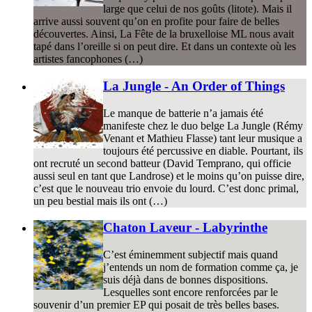
large que celui de nos goûts (litote). Mais il
arrive aussi souvent qu’on en profite pour faire de belles
découvertes. Ainsi, La Fête de la bruxelloise ML nous avait
tapé dans l’oreille si on peut dire. Et dans un contexte où les
artistes fancophones (…)
La Jungle - An Order of Things
Le manque de batterie n’a jamais été
manifeste chez le duo belge La Jungle (Rémy
Venant et Mathieu Flasse) tant leur musique a
toujours été percussive en diable. Pourtant, ils
ont recruté un second batteur (David Temprano, qui officie
aussi seul en tant que Landrose) et le moins qu’on puisse dire,
c’est que le nouveau trio envoie du lourd. C’est donc primal,
un peu bestial mais ils ont (…)
Chaton Laveur - Labyrinthe
C’est éminemment subjectif mais quand
j’entends un nom de formation comme ça, je
suis déjà dans de bonnes dispositions.
Lesquelles sont encore renforcées par le
souvenir d’un premier EP qui posait de très belles bases.