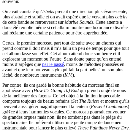
souvenir.
On avait constaté qu’
Isbells
prenait une direction plus évanescente,
plus abstraite et subtile et on avait espéré que le versant plus
catchy
de cette bande se retrouverait sur
Marble Sounds
. Cette attente a
donc été remplie même si cet album montre une luxuriance discrète
qui réclame une certaine patience pour être appréhendée.
Certes, le premier morceau part tout de suite avec un chorus qui
prend comme il doit mais il m’a fallu un peu de temps pour que tout
cet album fasse son effet. Cet album attend donc son heure et il
explosera un moment ou l’autre. Sans doute parce qu’on entend
moins d’arpèges que
par le passé
, moins de mélodies poussées en
avant et que leur nouveau style qui fait la part belle à un son plus
léché, de nombreux instruments (
K.V.
).
Par contre, ils ont gardé la bonne habitude du morceau final en
apothéose avec
(How It’s Going To) End
qui prend congé de nous
de la meilleure des façons. Ce bel objet à la finition impeccable
comporte toujours de beaux refrains (
Set The Rules
) et montre qu’ils
peuvent aussi gérer magnifiquement la lenteur (
Present Continuous
)
grà¢ce à leurs harmonies vocales. Ce morceau pourrait convoquer
de grandes orgues mais non, ils ne tombent pas dans le piège du
spectaculaire. Ils préfèrent utiliser une petite rampe de lancement
instrumentale pour lancer le plus enlevé
These Paintings Never Dry
.