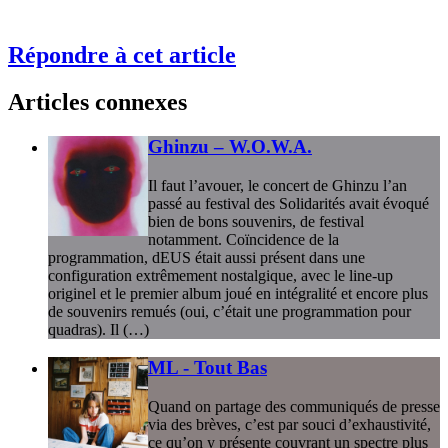
Répondre à cet article
Articles connexes
Ghinzu – W.O.W.A.
Il faut l’avouer, le concert de Ghinzu l’an
passé au festival des Solidarités avait évoqué
bien de bons souvenirs, de festival
notamment. Coïncidence de la
programmation, dEUS était aussi présent dans une
configuration extrêmement nostalgique, avec le line-up
originel et le premier album joué en intégralité et encore plus
de souvenirs remués (oui, c’était une programmation pour
quadras). Il (…)
ML - Tout Bas
Quand on partage des communiqués de presse
via des brèves, c’est par souci d’exhaustivité,
ce qu’on y présente couvrant un spectre plus