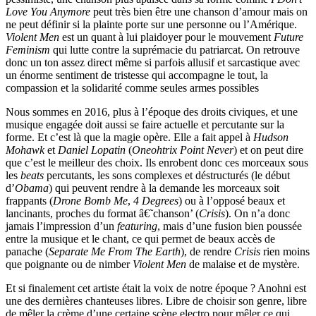
Love You Anymore
peut très bien être une chanson d’amour mais on
ne peut définir si la plainte porte sur une personne ou l’Amérique.
Violent Men
est un quant à lui plaidoyer pour le mouvement
Future
Feminism
qui lutte contre la suprémacie du patriarcat. On retrouve
donc un ton assez direct même si parfois allusif et sarcastique avec
un énorme sentiment de tristesse qui accompagne le tout, la
compassion et la solidarité comme seules armes possibles
Nous sommes en 2016, plus à l’époque des droits civiques, et une
musique engagée doit aussi se faire actuelle et percutante sur la
forme. Et c’est là que la magie opère. Elle a fait appel à
Hudson
Mohawk
et
Daniel Lopatin
(
Oneohtrix Point Never
) et on peut dire
que c’est le meilleur des choix. Ils enrobent donc ces morceaux sous
les
beats
percutants, les sons complexes et déstructurés (le début
d’
Obama
) qui peuvent rendre à la demande les morceaux soit
frappants (
Drone Bomb Me
,
4 Degrees
) ou à l’opposé beaux et
lancinants, proches du format â€˜chanson’ (
Crisis
). On n’a donc
jamais l’impression d’un
featuring
, mais d’une fusion bien poussée
entre la musique et le chant, ce qui permet de beaux accès de
panache (
Separate Me From The Earth
), de rendre
Crisis
rien moins
que poignante ou de nimber
Violent Men
de malaise et de mystère.
Et si finalement cet artiste était la voix de notre époque ? Anohni est
une des dernières chanteuses libres. Libre de choisir son genre, libre
de mêler la crème d’une certaine scène electro pour mêler ce qui