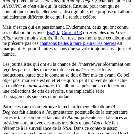
Antony
(avec ou sans
Jonsons
) ni
Antony Hegarty
. Maintenant, c’est
ANOHNI
, et c’est elle qui l’a décidé. Ensuite, pour tout qui ne
connait que superficiellement sa discographie, elle propose un album
radicalement différent de ce qui l’a rendue célèbre.
Mais c’est ça qui est passionnant. Evidemment, ceux qui ont connu
ses collaborations avec
Bjà¶rk
,
Current 93
ou
Hercules and Love
Affair
seront moins surpris. Il n’en reste pas moins que cet album qui
ne présente pas ces
chansons belles à faire pleurer les pierres
est
marquant. Et pour d’autres raisons que sa voix toujours aussi juste et
hantée.
Les journalistes qui ont eu la chance de l’interviewer récemment ont
reçu les paroles des morceaux de ce
Hopelessness
et leurs
traductions, parce que le contenu se doit d’être mis en avant. Ce bel
objet post-moderne est en effet ce qu’on peut trouver de plus actuel
en matière de
protest-songs
. Cet album se présente en effet comme
une collections de cris de révolte, une implacable série
d’engagements sincères et importants.
Parmi ces causes on retrouve le réchauffement climatique (
4
Degrees
fait allusion à l’augmentation potentielle de la température
terrestre). Le sombre et lancinant
Obama
présente ses doléances au
président sortant avec des mots très durs quand
Watch Me
fait
référence à la surveillance de la
NSA
. Dans ce contexte assez
pessimiste, une chanson plus apaisée dans sa forme comme
I Don’t