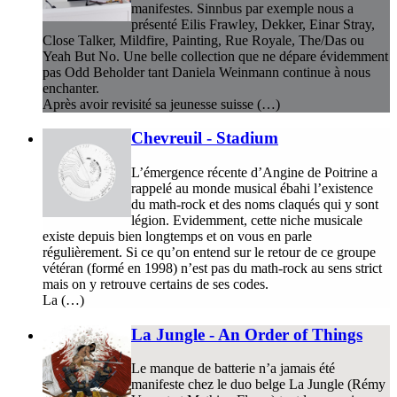
manifestes. Sinnbus par exemple nous a
présenté Eilis Frawley, Dekker, Einar Stray,
Close Talker, Mildfire, Painting, Rue Royale, The/Das ou
Yeah But No. Une belle collection que ne dépare évidemment
pas Odd Beholder tant Daniela Weinmann continue à nous
enchanter.
Après avoir revisité sa jeunesse suisse (…)
Chevreuil - Stadium
L’émergence récente d’Angine de Poitrine a
rappelé au monde musical ébahi l’existence
du math-rock et des noms claqués qui y sont
légion. Evidemment, cette niche musicale
existe depuis bien longtemps et on vous en parle
régulièrement. Si ce qu’on entend sur le retour de ce groupe
vétéran (formé en 1998) n’est pas du math-rock au sens strict
mais on y retrouve certains de ses codes.
La (…)
La Jungle - An Order of Things
Le manque de batterie n’a jamais été
manifeste chez le duo belge La Jungle (Rémy