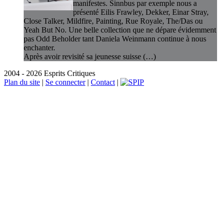
manifestes. Sinnbus par exemple nous a
présenté Eilis Frawley, Dekker, Einar Stray,
Close Talker, Mildfire, Painting, Rue Royale, The/Das ou
Yeah But No. Une belle collection que ne dépare évidemment
pas Odd Beholder tant Daniela Weinmann continue à nous
enchanter.
Après avoir revisité sa jeunesse suisse (…)
2004 - 2026 Esprits Critiques
Plan du site
|
Se connecter
|
Contact
|