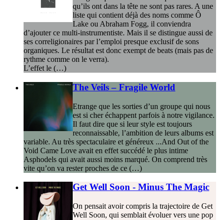
qu’ils ont dans la tête ne sont pas rares. A une
liste qui contient déjà des noms comme Ô
Lake ou Abraham Fogg, il conviendra
d’ajouter ce multi-instrumentiste. Mais il se distingue aussi de
ses correligionaires par l’emploi presque exclusif de sons
organiques. Le résultat est donc exempt de beats (mais pas de
rythme comme on le verra).
L’effet le (…)
The Veils – Fragile World
Etrange que les sorties d’un groupe qui nous
est si cher échappent parfois à notre vigilance.
Il faut dire que si leur style est toujours
reconnaissable, l’ambition de leurs albums est
variable. Au très spectaculaire et généreux ...And Out of the
Void Came Love avait en effet succédé le plus intime
Asphodels qui avait aussi moins marqué. On comprend très
vite qu’on va rester proches de ce (…)
Get Well Soon - Minus The Magic
On pensait avoir compris la trajectoire de Get
Well Soon, qui semblait évoluer vers une pop