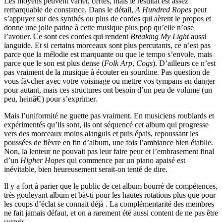
Les moyens peuvent varier, certes, mais le résultat est assez
remarquable de constance. Dans le détail,
A Hundred Ropes
peut
s’appuyer sur des synthés ou plus de cordes qui aèrent le propos et
donne une jolie patine à cette musique plus pop qu’elle n’ose
l’avouer. Ce sont ces cordes qui rendent
Breaking My Light
aussi
languide. Et si certains morceaux sont plus percutants, ce n’est pas
parce que la mélodie est marquante ou que le tempo s’envole, mais
parce que le son est plus dense (
Folk Arp
,
Cogs
). D’ailleurs ce n’est
pas vraiment de la musique à écouter en sourdine. Pas question de
vous fà¢cher avec votre voisinage ou mettre vos tympans en danger
pour autant, mais ces structures ont besoin d’un peu de volume (un
peu, heinâ€¦) pour s’exprimer.
Mais l’uniformité ne guette pas vraiment. En musiciens roublards et
expérimentés qu’ils sont, ils ont séquencé cet album qui progresse
vers des morceaux moins alanguis et puis épais, repoussant les
poussées de fièvre en fin d’album, une fois l’ambiance bien établie.
Non, la lenteur ne pouvait pas leur faire peur et l’embrasement final
d’un
Higher Hopes
qui commence par un piano apaisé est
inévitable, bien heureusement serait-on tenté de dire.
Il y a fort à parier que le public de cet album bourré de compétences,
très gouleyant album et bà¢ti pour les hautes rotations plus que pour
les coups d’éclat se connait déjà . La complémentarité des membres
ne fait jamais défaut, et on a rarement été aussi content de ne pas être
surpris.