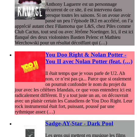
Anthony Laguerre est un personnage
récurrent de ce site, il est intervenu dans
presque toutes les saisons. Si on avoue avoir
passé un peu l’épisode IKI en accéléré, on l’a
apprécié autant chez Filiamotsa que L&S, chez Piles comme
Club Cactus, tout seul ou avec Jérôme Noetinger. Ici, il est ici
flanqué des deux violonistes Bastien Pelenc et Mathieu
Werchowski pour un résultat décoiffant qui (…)
You Doo Right & Nolan Potter -
You II avec Nolan Potter (feat. (…)
Il était temps que je vous parle de U2. Ah
non, ce n’est pas ça... Parce que si oralement
on pourrait confondre le nom du projet du
jour avec les célèbres Irlandais, ce que vous entendrez ici est
radicalement différent. Il y a tout juste un an, on découvrait
avec un plaisir certain les Canadiens de You Doo Right. Leur
rock instrumental était fort, puissant, poussé par une
rythmique assez (…)
Sadge-AY-Star - Dark Pool
Les gens qui mettent en musique les films