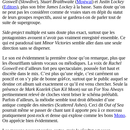
Goswell
(
Slowdive
),
Stuart Braithwaite
(
Mogwai
) et
Justin Lockey
(
Editors
), plus son frère
James Lockey
à la basse. Sans doute qu’on
ne peut pas les considérer comme de vraies stars en dépit du statut
de leurs groupes respectifs, aussi se gardera-t-on de parler tout de
suite de supergroupe.
Side-project
multiple est sans doute plus exact, surtout que les
protagonistes avouent n’avoir pas vraiment enregistré ensemble. Ce
qui est paradoxal tant
Minor Victories
semble aller dans une seule
direction sans se disperser.
Le son est évidemment la première chose qu’on remarque, plus que
les ébouriffants talents vocaux ou mélodiques. La voix de
Rachel
Goswell
est d’ailleurs fort peu spectaculaire, poussée fort haut et
discrète dans le mix. C’est plus qu’une règle, c’est carrément un
poncif et on s’y plie de bonne grà¢ce, surtout que le public auquel se
destine cet album sait exactement ce qu’il est venu chercher. Seule la
présence de
Mark Kozelek
(
Sun Kil Moon
) sur un
For You Always
pertinemment relevé de cloches vient briser le schéma préétabli.
Parfois d’ailleurs, la mélodie semble tout droit débouler d’une
antique compile des
nineties
(
Scattered Ashes
). Ceci dit
Out of Sea
pourrait même se passer de chant tant il apporte peu à ce morceau
pratiquement post-rock et dense qui explose comme les bons
Mono
.
On apprécie bien évidemment.