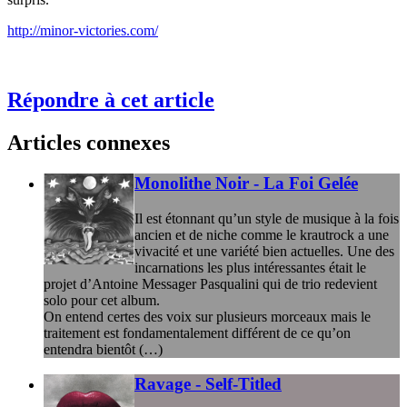
http://minor-victories.com/
Répondre à cet article
Articles connexes
Monolithe Noir - La Foi Gelée
Il est étonnant qu’un style de musique à la fois
ancien et de niche comme le krautrock a une
vivacité et une variété bien actuelles. Une des
incarnations les plus intéressantes était le
projet d’Antoine Messager Pasqualini qui de trio redevient
solo pour cet album.
On entend certes des voix sur plusieurs morceaux mais le
traitement est fondamentalement différent de ce qu’on
entendra bientôt (…)
Ravage - Self-Titled