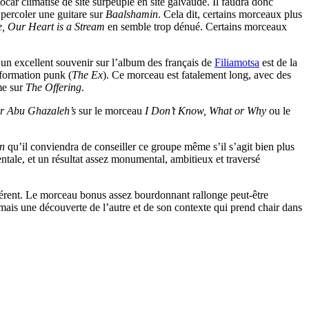
car climatisé de site surpeuplé en site galvaudé. Il faudra donc
r percoler une guitare sur
Baalshamin
. Cela dit, certains morceaux plus
, Our Heart is a Stream
en semble trop dénué. Certains morceaux
sé un excellent souvenir sur l’album des français de
Filiamotsa
est de la
 formation punk (
The Ex
). Ce morceau est fatalement long, avec des
me sur
The Offering
.
r Abu Ghazaleh’s
sur le morceau
I Don’t Know, What or Why
ou le
on
qu’il conviendra de conseiller ce groupe même s’il s’agit bien plus
ntale, et un résultat assez monumental, ambitieux et traversé
hérent. Le morceau bonus assez bourdonnant rallonge peut-être
 mais une découverte de l’autre et de son contexte qui prend chair dans