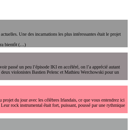
ctuelles. Une des incarnations les plus intéressantes était le projet
ra bientôt (…)
voir passé un peu l’épisode IKI en accéléré, on l’a apprécié autant
es deux violonistes Bastien Pelenc et Mathieu Werchowski pour un
 projet du jour avec les célèbres Irlandais, ce que vous entendrez ici
. Leur rock instrumental était fort, puissant, poussé par une rythmique