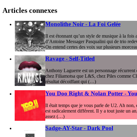
Articles connexes
Monolithe Noir - La Foi Gelée
Il est étonnant qu’un style de musique à la fois 
d’Antoine Messager Pasqualini qui de trio redev
On entend certes des voix sur plusieurs morcea
Ravage - Self-Titled
Anthony Laguerre est un personnage récurrent de 
chez Filiamotsa que L&S, chez Piles comme Club
résultat décoiffant qui (…)
You Doo Right & Nolan Potter - You 
Il était temps que je vous parle de U2. Ah non, 
est radicalement différent. Il y a tout juste un
assez (…)
Sadge-AY-Star - Dark Pool