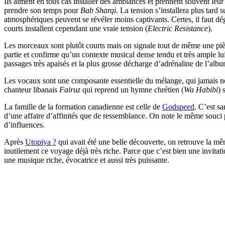
Ils aiment en tous cas installer des ambiances et prennent souvent leu
prendre son temps pour
Bab Sharqi
. La tension s’installera plus tard 
atmosphériques peuvent se révéler moins captivants. Certes, il faut d
courts installent cependant une vraie tension (
Electric Resistance
).
Les morceaux sont plutôt courts mais on signale tout de même une pi
partie et confirme qu’un contexte musical dense tendu et très ample lu
passages très apaisés et la plus grosse décharge d’adrénaline de l’alb
Les vocaux sont une composante essentielle du mélange, qui jamais ne
chanteur libanais
Fairuz
qui reprend un hymne chrétien (
Wa Habibi
) 
La famille de la formation canadienne est celle de
Godspeed
. C’est s
d’une affaire d’affinités que de ressemblance. On note le même souci p
d’influences.
Après
Utopiya ?
qui avait été une belle découverte, on retrouve la m
inutilement ce voyage déjà très riche. Parce que c’est bien une invitat
une musique riche, évocatrice et aussi très puissante.