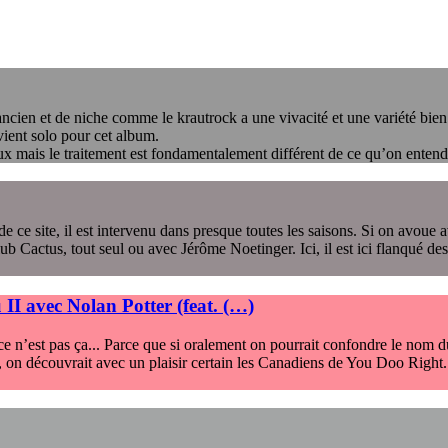
ancien et de niche comme le krautrock a une vivacité et une variété bien a
ient solo pour cet album.
ux mais le traitement est fondamentalement différent de ce qu’on entend
ce site, il est intervenu dans presque toutes les saisons. Si on avoue a
 Cactus, tout seul ou avec Jérôme Noetinger. Ici, il est ici flanqué d
II avec Nolan Potter (feat. (…)
ce n’est pas ça... Parce que si oralement on pourrait confondre le nom du
 an, on découvrait avec un plaisir certain les Canadiens de You Doo Right