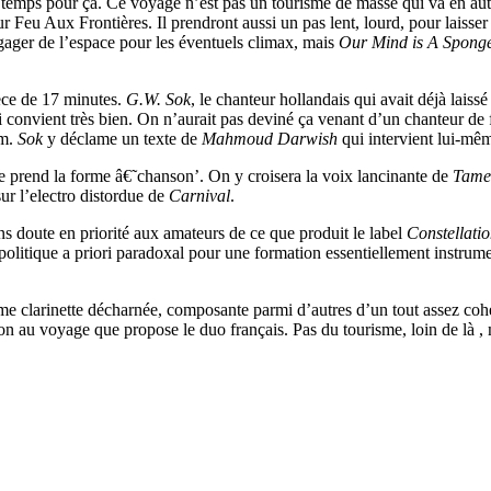
r temps pour ça. Ce voyage n’est pas un tourisme de masse qui va en auto
sur Feu Aux Frontières. Il prendront aussi un pas lent, lourd, pour laisse
égager de l’espace pour les éventuels climax, mais
Our Mind is A Sponge
èce de 17 minutes.
G.W. Sok
, le chanteur hollandais qui avait déjà lais
i convient très bien. On n’aurait pas deviné ça venant d’un chanteur de
um.
Sok
y déclame un texte de
Mahmoud Darwish
qui intervient lui-mê
 prend la forme â€˜chanson’. On y croisera la voix lancinante de
Tame
sur l’electro distordue de
Carnival
.
ans doute en priorité aux amateurs de ce que produit le label
Constellati
olitique a priori paradoxal pour une formation essentiellement instrume
ême clarinette décharnée, composante parmi d’autres d’un tout assez co
ion au voyage que propose le duo français. Pas du tourisme, loin de là ,