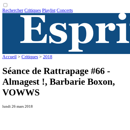
Rechercher
Critiques
Playlist
Concerts
Accueil
>
Critiques
>
2018
Séance de Rattrapage #66 -
Almagest !, Barbarie Boxon,
VOWWS
lundi 26 mars 2018