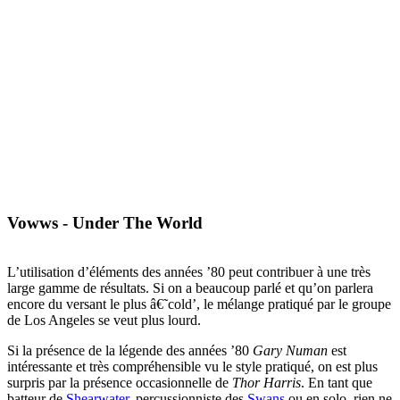
Vowws - Under The World
L’utilisation d’éléments des années ’80 peut contribuer à une très
large gamme de résultats. Si on a beaucoup parlé et qu’on parlera
encore du versant le plus â€˜cold’, le mélange pratiqué par le groupe
de Los Angeles se veut plus lourd.
Si la présence de la légende des années ’80
Gary Numan
est
intéressante et très compréhensible vu le style pratiqué, on est plus
surpris par la présence occasionnelle de
Thor Harris
. En tant que
batteur de
Shearwater
, percussionniste des
Swans
ou en solo, rien ne