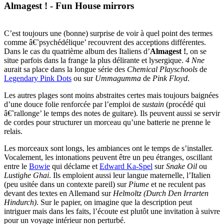
Almagest ! - Fun House mirrors
C’est toujours une (bonne) surprise de voir à quel point des termes
comme â€˜psychédélique’ recouvrent des acceptions différentes.
Dans le cas du quatrième album des Italiens d’
Almagest !
, on se
situe parfois dans la frange la plus délirante et lysergique.
4 Nne
aurait sa place dans la longue série des
Chemical Playschools
de
Legendary Pink Dots
ou sur
Ummagumma
de
Pink Floyd
.
Les autres plages sont moins abstraites certes mais toujours baignées
d’une douce folie renforcée par l’emploi de
sustain
(procédé qui
â€˜rallonge’ le temps des notes de guitare). Ils peuvent aussi se servir
de cordes pour structurer un morceau qu’une batterie ne prenne le
relais.
Les morceaux sont longs, les ambiances ont le temps de s’installer.
Vocalement, les intonations peuvent être un peu étranges, oscillant
entre le
Bowie
qui déclame et
Edward Ka-Spel
sur
Snake Oil
ou
Lustighe Ghai
. Ils emploient aussi leur langue maternelle, l’Italien
(peu usitée dans un contexte pareil) sur
Piume
et ne reculent pas
devant des textes en Allemand sur
Helmoltz (Durch Den Irrarten
Hindurch)
. Sur le papier, on imagine que la description peut
intriguer mais dans les faits, l’écoute est plutôt une invitation à suivre
pour un voyage intérieur non perturbé.