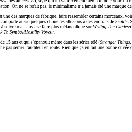
wave
des années ’80, style qui lui va forcément bien. On note donc un r
lation. On ne se refait pas, le minimalisme n’a jamais été une marque de
t une des marques de fabrique, faire ressembler certains morceaux, voi
comporte aussi quelques chouettes allusions à des endroits de
Seattle
. 
à suivre mais aussi se faire plus mélancolique sur
Writing The Circles/
lk To Symbol/Hostility Voyeur
.
de 15 ans et qui s’épanouit même dans les séries télé (
Stranger Things
,
 ne pas semer l’auditeur en route. Rien que ça en fait une bonne cuvée 