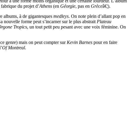
etour à une forme moins organique et une certaine lourdeur. L’album
 fabrique du projet d’
Athens
(en
Géorgie
, pas en
Grèce
â€¦).
re albums, à de gigantesques
medleys
. On note plein d’allant pop en
Sa nouvelle forme peut s’incarner sur le plus abstrait
Plateau
Orgone Tropics
, un tout petit peu pesant avec une voix féminine. On
 ce genre) mais on peut compter sur
Kevin Barnes
pour en faire
d’
Of Montreal
.