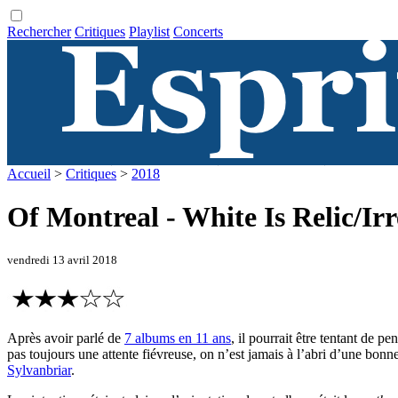
Rechercher
Critiques
Playlist
Concerts
Accueil
>
Critiques
>
2018
Of Montreal - White Is Relic/Ir
vendredi 13 avril 2018
Après avoir parlé de
7 albums en 11 ans
, il pourrait être tentant de 
pas toujours une attente fiévreuse, on n’est jamais à l’abri d’une bonn
Sylvanbriar
.