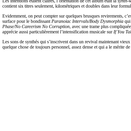
Les intentions étaient claires, l’orientation de cet album était la
synth-
contient six titres seulement, kilométriques et doubles dans leur formu
Evidemment, on peut compter sur quelques brusques revirements, c’es
surface pour le bondissant
Paranoiac Intervals/Body Dysmorphia
qui 
Phase/No Careerism No Corruption
, avec une trame plus compliquée 
apprécie aussi particulièrement l’intensification musicale sur
If You Ta
Les sons de synthés qui s’inscrivent dans un revival maintenant vieux 
quelque chose de toujours personnel, assez dense et qui a le mérite de