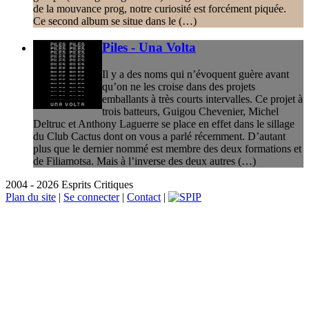
de la mouvance prog, notre curiosité est forcément piquée.
Ce second album se situe dans le (…)
Piles - Una Volta
Il y a des noms qui n’évoquent guère avant
qu’on ne les croise dans des projets
emballants à très courts intervalles. Ce projet à
trois batteurs, Guigou Chevenier, Michel
Deltruc et Anthony Laguerre se place en effet dans le sillage
du Club Cactus dont on vous a parlé récemment. D’autant
plus que le dernier nommé est membre des deux formations et
de Filiamotsa. Mais à l’inverse des deux autres (…)
2004 - 2026 Esprits Critiques
Plan du site
|
Se connecter
|
Contact
|