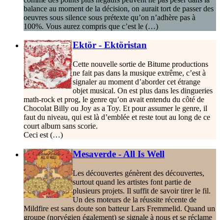
balance au moment de la décision, on aurait tort de passer des
oeuvres sous silence sous prétexte qu’on n’adhère pas à
100%. Vous aurez compris que c’est le (…)
Ektör - Ektöristan
Cette nouvelle sortie de Bitume productions
ne fait pas dans la musique extrême, c’est à
signaler au moment d’aborder cet étrange
objet musical. On est plus dans les dingueries
math-rock et prog, le genre qu’on avait entendu du côté de
Chocolat Billy ou Joy as a Toy. Et pour assumer le genre, il
faut du niveau, qui est là d’emblée et reste tout au long de ce
court album sans scorie.
Ceci est (…)
Mesaverde - All Is Well
Les découvertes génèrent des découvertes,
surtout quand les artistes font partie de
plusieurs projets. Il suffit de savoir tirer le fil.
Un des moteurs de la réussite récente de
Mildfire est sans doute son batteur Lars Fremmelid. Quand un
groupe (norvégien également) se signale à nous et se réclame