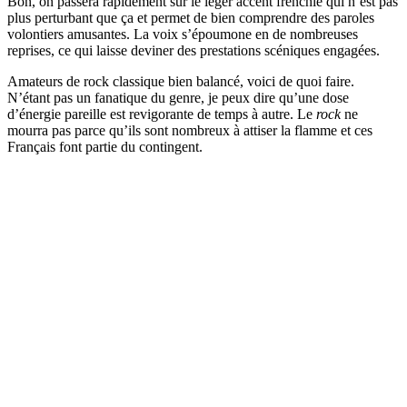
Bon, on passera rapidement sur le léger accent frenchie qui n’est pas
plus perturbant que ça et permet de bien comprendre des paroles
volontiers amusantes. La voix s’époumone en de nombreuses
reprises, ce qui laisse deviner des prestations scéniques engagées.
Amateurs de rock classique bien balancé, voici de quoi faire.
N’étant pas un fanatique du genre, je peux dire qu’une dose
d’énergie pareille est revigorante de temps à autre. Le
rock
ne
mourra pas parce qu’ils sont nombreux à attiser la flamme et ces
Français font partie du contingent.