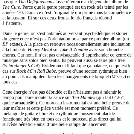
pas que T
he Defigureheads
fasse référence au légendaire album de
The Cure
. Parce que le genre pratiqué est un rock très teinté par les
années ’70. Donc ce n’est l’originalité qui prime mais la compétence
et la passion. Et sur ces deux fronts, le trio français répond
à l’attente.
Dans le genre, on s’est habitués au versant psychédélique et stoner
du genre et ce n’est pas l’orientation prise par ce premier album (un
EP
existe). A la place on retrouve occasionnellement une inclination
à la limite du
Heavy Metal
sur
Like A Zombie
avec son chouette
chorus. Car non, il n’est pas envisageable d’appréhender ce genre de
musique sans solos bien sentis. Ils peuvent aussi se faire plus free
(
Schrodinger’s Cat
). Evidemment il faut que ça balance, ce qui est le
cas sur
Rock â€˜n Roll Babe
, preuve d’une section rythmique bien
au point. Ils manipulent bien les changements de braquet (
Misery
) en
tous cas.
Cette énergie n’est pas débridée et ils n’hésitent pas à ralentir le
tempo pour faire monter la sauce sur
Ten Minutes
(qui fait 6’ 26’’,
quelle arnaqueâ€¦). Ce morceau instrumental est une belle preuve de
leur maîtrise et cette pièce variée est mon moment préféré. Ce
mélange de guitare libre et de rythmique faussement placide
fonctionne très bien en tous cas et le morceau plus direct qui lui
succède bénéficie ainsi d’une belle rampe de lancement.