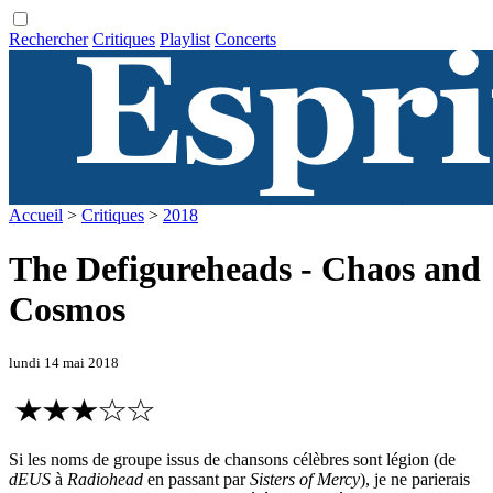
Rechercher
Critiques
Playlist
Concerts
Accueil
>
Critiques
>
2018
The Defigureheads - Chaos and
Cosmos
lundi 14 mai 2018
Si les noms de groupe issus de chansons célèbres sont légion (de
dEUS
à
Radiohead
en passant par
Sisters of Mercy
), je ne parierais