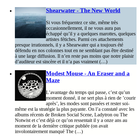
Shearwater - The New World
Si vous fréquentez ce site, même très
occasionnellement, il ne vous aura pas
échappé qu’il y a quelques marottes, quelques
artistes fétiches. Parmi ces attachements
presque irrationnels, il y a Shearwater qui a toujours été
défendu en nos colonnes tout en ne semblant pas être destiné
à une large diffusion. Il n’en reste pas moins que notre plaisir
d’auditeur est sincère et il n’a pas vraiment (…)
Modest Mouse - An Eraser and a
Maze
L’avantage du temps qui passe, c’est qu’un
moment donné, il ne sert plus à rien de ’courir
après’, les modes sont passées et rester soi-
même est la stratégie la plus payante. On l’a constaté avec les
albums récents de Broken Social Scene, Ladytron ou The
Notwist et c’est déjà ce qu’on ressentait il y a onze ans au
moment de la dernière critique publiée (on avait
involontairement manqué The (…)