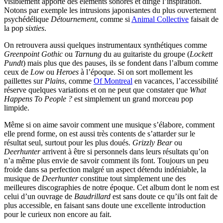
visiblement apporté des éléments sonores et dirigé l’inspiration.
Notons par exemple les intrusions japonisantes du plus ouvertement
psychédélique
Détournement
, comme si
Animal Collective
faisait de
la pop
sixties
.
On retrouvera aussi quelques instrumentaux synthétiques comme
Greenpoint Gothic
ou
Tarnung
du au guitariste du groupe (
Lockett
Pundt
) mais plus que des pauses, ils se fondent dans l’album comme
ceux de
Low
ou
Heroes
à l’époque. Si on sort mollement les
paillettes sur
Plains
, comme
Of Montreal
en vacances, l’accessibilité
réserve quelques variations et on ne peut que constater que
What
Happens To People ?
est simplement un grand morceau pop
limpide.
Même si on aime savoir comment une musique s’élabore, comment
elle prend forme, on est aussi très contents de s’attarder sur le
résultat seul, surtout pour les plus doués.
Grizzly Bear
ou
Deerhunter
arrivent à être si personnels dans leurs résultats qu’on
n’a même plus envie de savoir comment ils font. Toujours un peu
froide dans sa perfection malgré un aspect détendu indéniable, la
musique de
Deerhunter
constitue tout simplement une des
meilleures discographies de notre époque. Cet album dont le nom est
celui d’un ouvrage de
Baudrillard
est sans doute ce qu’ils ont fait de
plus accessible, en faisant sans doute une excellente introduction
pour le curieux non encore au fait.