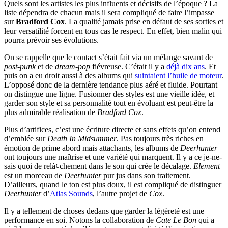
Quels sont les artistes les plus influents et décisifs de l’époque ? La
liste dépendra de chacun mais il sera compliqué de faire l’impasse
sur
Bradford Cox
. La qualité jamais prise en défaut de ses sorties et
leur versatilité forcent en tous cas le respect. En effet, bien malin qui
pourra prévoir ses évolutions.
On se rappelle que le contact s’était fait via un mélange savant de
post-punk
et de
dream-pop
fiévreuse. C’était il y a
déjà dix ans
. Et
puis on a eu droit aussi à des albums qui
suintaient l’huile de moteur
.
L’opposé donc de la dernière tendance plus aéré et fluide. Pourtant
on distingue une ligne. Fusionner des styles est une vieille idée, et
garder son style et sa personnalité tout en évoluant est peut-être la
plus admirable réalisation de
Bradford Cox
.
Plus d’artifices, c’est une écriture directe et sans effets qu’on entend
d’emblée sur
Death In Midsummer
. Pas toujours très riches en
émotion de prime abord mais attachants, les albums de
Deerhunter
ont toujours une maîtrise et une variété qui marquent. Il y a ce je-ne-
sais quoi de relà¢chement dans le son qui crée le décalage.
Element
est un morceau de
Deerhunter
pur jus dans son traitement.
D’ailleurs, quand le ton est plus doux, il est compliqué de distinguer
Deerhunter
d’
Atlas Sounds
, l’autre projet de
Cox
.
Il y a tellement de choses dedans que garder la légèreté est une
performance en soi. Notons la collaboration de
Cate Le Bon
qui a