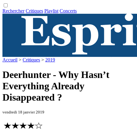
Rechercher
Critiques
Playlist
Concerts
Accueil
>
Critiques
>
2019
Deerhunter - Why Hasn’t
Everything Already
Disappeared ?
vendredi 18 janvier 2019