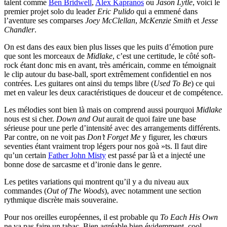
talent comme
Ben Bridwell
,
Alex Kapranos
ou
Jason Lytle
, voici le
premier projet solo du leader
Eric Pulido
qui a emmené dans
l’aventure ses comparses
Joey McClellan
,
McKenzie Smith
et
Jesse
Chandler
.
On est dans des eaux bien plus lisses que les puits d’émotion pure
que sont les morceaux de
Midlake
, c’est une certitude, le côté soft-
rock étant donc mis en avant, très américain, comme en témoignait
le clip autour du base-ball, sport extrêmement confidentiel en nos
contrées. Les guitares ont ainsi du temps libre (
Used To Be
) ce qui
met en valeur les deux caractéristiques de douceur et de compétence.
Les mélodies sont bien là mais on comprend aussi pourquoi
Midlake
nous est si cher.
Down and Out
aurait de quoi faire une base
sérieuse pour une perle d’intensité avec des arrangements différents.
Par contre, on ne voit pas
Don’t Forget Me
y figurer, les chœurs
seventies étant vraiment trop légers pour nos goà »ts. Il faut dire
qu’un certain
Father John Misty
est passé par là et a injecté une
bonne dose de sarcasme et d’ironie dans le genre.
Les petites variations qui montrent qu’il y a du niveau aux
commandes (
Out of The Woods
), avec notamment une section
rythmique discrète mais souveraine.
Pour nos oreilles européennes, il est probable qu
To Each His Own
ne va pas faire un tabac. Bien agréable bien évidemment, cool