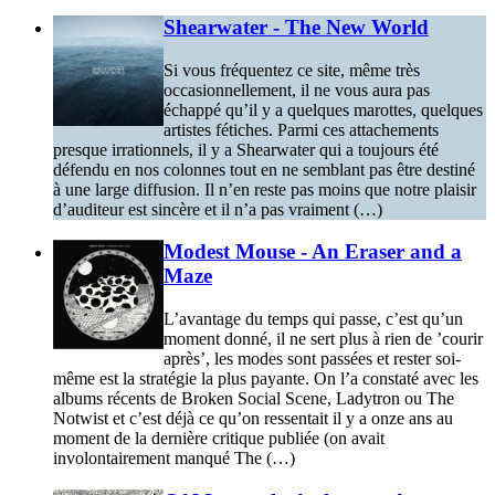
Shearwater - The New World
Si vous fréquentez ce site, même très
occasionnellement, il ne vous aura pas
échappé qu’il y a quelques marottes, quelques
artistes fétiches. Parmi ces attachements
presque irrationnels, il y a Shearwater qui a toujours été
défendu en nos colonnes tout en ne semblant pas être destiné
à une large diffusion. Il n’en reste pas moins que notre plaisir
d’auditeur est sincère et il n’a pas vraiment (…)
Modest Mouse - An Eraser and a
Maze
L’avantage du temps qui passe, c’est qu’un
moment donné, il ne sert plus à rien de ’courir
après’, les modes sont passées et rester soi-
même est la stratégie la plus payante. On l’a constaté avec les
albums récents de Broken Social Scene, Ladytron ou The
Notwist et c’est déjà ce qu’on ressentait il y a onze ans au
moment de la dernière critique publiée (on avait
involontairement manqué The (…)