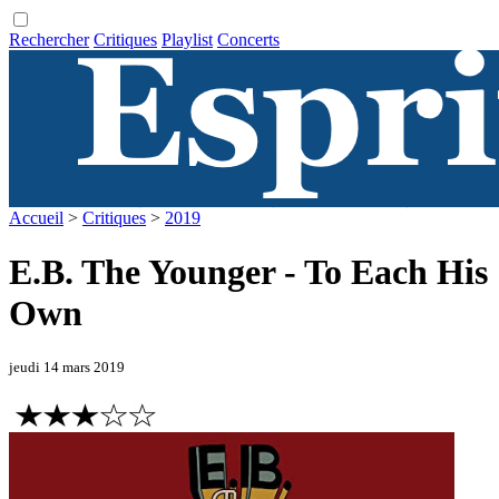
Rechercher
Critiques
Playlist
Concerts
Accueil
>
Critiques
>
2019
E.B. The Younger - To Each His
Own
jeudi 14 mars 2019