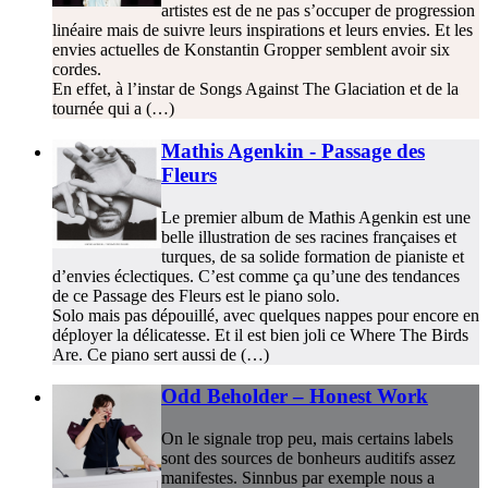
artistes est de ne pas s’occuper de progression
linéaire mais de suivre leurs inspirations et leurs envies. Et les
envies actuelles de Konstantin Gropper semblent avoir six
cordes.
En effet, à l’instar de Songs Against The Glaciation et de la
tournée qui a (…)
Mathis Agenkin - Passage des
Fleurs
Le premier album de Mathis Agenkin est une
belle illustration de ses racines françaises et
turques, de sa solide formation de pianiste et
d’envies éclectiques. C’est comme ça qu’une des tendances
de ce Passage des Fleurs est le piano solo.
Solo mais pas dépouillé, avec quelques nappes pour encore en
déployer la délicatesse. Et il est bien joli ce Where The Birds
Are. Ce piano sert aussi de (…)
Odd Beholder – Honest Work
On le signale trop peu, mais certains labels
sont des sources de bonheurs auditifs assez
manifestes. Sinnbus par exemple nous a