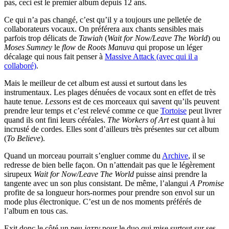
pas, ceci est le premier album depuis 12 ans.
Ce qui n’a pas changé, c’est qu’il y a toujours une pelletée de
collaborateurs vocaux. On préférera aux chants sensibles mais
parfois trop délicats de
Tawiah
(
Wait for Now/Leave The World
) ou
Moses Sumney
le
flow
de
Roots Manuva
qui propose un léger
décalage qui nous fait penser à
Massive Attack (avec qui il a
collaboré)
.
Mais le meilleur de cet album est aussi et surtout dans les
instrumentaux. Les plages dénuées de vocaux sont en effet de très
haute tenue.
Lessons
est de ces morceaux qui savent qu’ils peuvent
prendre leur temps et c’est relevé comme ce que
Tortoise
peut livrer
quand ils ont fini leurs céréales.
The Workers of Art
est quant à lui
incrusté de cordes. Elles sont d’ailleurs très présentes sur cet album
(
To Believe
).
Quand un morceau pourrait s’engluer comme du
Archive
, il se
redresse de bien belle façon. On n’attendait pas que le légèrement
sirupeux
Wait for Now/Leave The World
puisse ainsi prendre la
tangente avec un son plus consistant. De même, l’alangui
A Promise
profite de sa longueur hors-normes pour prendre son envol sur un
mode plus électronique. C’est un de nos moments préférés de
l’album en tous cas.
Exit donc le côté un peu
jazzy
pour le duo qui mise surtout sur ses