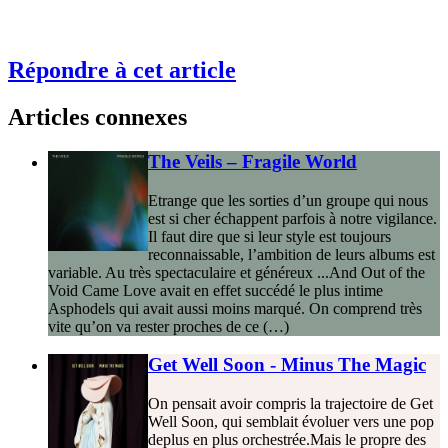
Répondre à cet article
Articles connexes
The Veils – Fragile World
Etrange que les sorties d’un groupe qui nous
est si cher échappent parfois à notre vigilance.
Il faut dire que si leur style est toujours
reconnaissable, l’ambition de leurs albums est
variable. Au très spectaculaire et généreux ...And Out of the
Void Came Love avait en effet succédé le plus intime
Asphodels qui avait aussi moins marqué. On comprend très
vite qu’on va rester proches de ce (…)
Get Well Soon - Minus The Magic
On pensait avoir compris la trajectoire de Get
Well Soon, qui semblait évoluer vers une pop
deplus en plus orchestrée.Mais le propre des