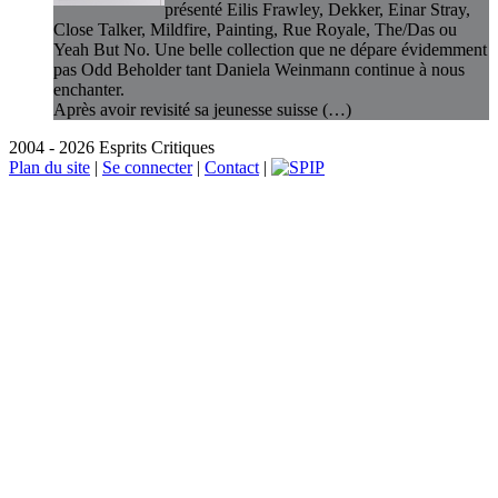
présenté Eilis Frawley, Dekker, Einar Stray,
Close Talker, Mildfire, Painting, Rue Royale, The/Das ou
Yeah But No. Une belle collection que ne dépare évidemment
pas Odd Beholder tant Daniela Weinmann continue à nous
enchanter.
Après avoir revisité sa jeunesse suisse (…)
2004 - 2026 Esprits Critiques
Plan du site
|
Se connecter
|
Contact
|