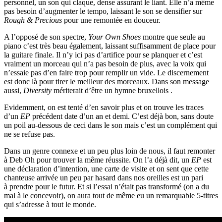
personnel, un son qui claque, dense assurant le liant. Elle n’a même
pas besoin d’augmenter le tempo, laissant le son se densifier sur
Rough & Precious
pour une remontée en douceur.
A l’opposé de son spectre,
Your Own Shoes
montre que seule au
piano c’est très beau également, laissant suffisamment de place pour
la guitare finale. Il n’y ici pas d’artifice pour se planquer et c’est
vraiment un morceau qui n’a pas besoin de plus, avec la voix qui
n’essaie pas d’en faire trop pour remplir un vide. Le discernement
est donc là pour tirer le meilleur des morceaux. Dans son message
aussi,
Diversity
mériterait d’être un hymne bruxellois .
Evidemment, on est tenté d’en savoir plus et on trouve les traces
d’un
EP
précédent date d’un an et demi. C’est déjà bon, sans doute
un poil au-dessous de ceci dans le son mais c’est un complément qui
ne se refuse pas.
Dans un genre connexe et un peu plus loin de nous, il faut remonter
à Deb Oh pour trouver la même réussite. On l’a déjà dit, un
EP
est
une déclaration d’intention, une carte de visite et on sent que cette
chanteuse arrivée un peu par hasard dans nos oreilles est un pari
à prendre pour le futur. Et si l’essai n’était pas transformé (on a du
mal à le concevoir), on aura tout de même eu un remarquable 5-titres
qui s’adresse à tout le monde.