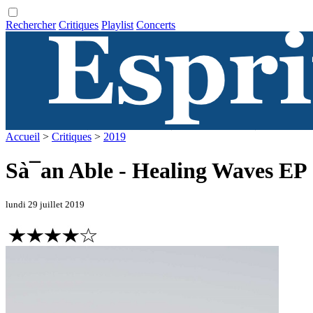
Rechercher
Critiques
Playlist
Concerts
Accueil
>
Critiques
>
2019
Sà¯an Able - Healing Waves EP
lundi 29 juillet 2019