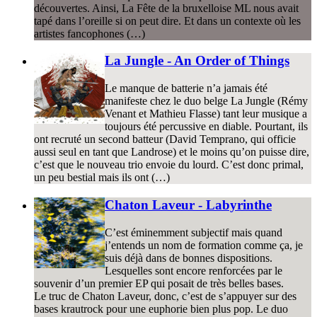
découvertes. Ainsi, La Fête de la bruxelloise ML nous avait
tapé dans l’oreille si on peut dire. Et dans un contexte où les
artistes fancophones (…)
La Jungle - An Order of Things
Le manque de batterie n’a jamais été
manifeste chez le duo belge La Jungle (Rémy
Venant et Mathieu Flasse) tant leur musique a
toujours été percussive en diable. Pourtant, ils
ont recruté un second batteur (David Temprano, qui officie
aussi seul en tant que Landrose) et le moins qu’on puisse dire,
c’est que le nouveau trio envoie du lourd. C’est donc primal,
un peu bestial mais ils ont (…)
Chaton Laveur - Labyrinthe
C’est éminemment subjectif mais quand
j’entends un nom de formation comme ça, je
suis déjà dans de bonnes dispositions.
Lesquelles sont encore renforcées par le
souvenir d’un premier EP qui posait de très belles bases.
Le truc de Chaton Laveur, donc, c’est de s’appuyer sur des
bases krautrock pour une euphorie bien plus pop. Le duo