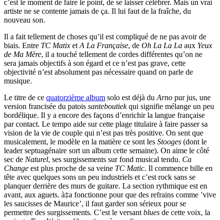
c’est le moment de faire le point, de se laisser célébrer. Mais un vrai
artiste ne se contente jamais de ça. Il lui faut de la fraîche, du
nouveau son.
Il a fait tellement de choses qu’il est compliqué de ne pas avoir de
biais. Entre
TC Matix
et
A La Française
, de
Oh La La La
aux
Yeux
de Ma Mère
, il a touché tellement de cordes différentes qu’on ne
sera jamais objectifs à son égard et ce n’est pas grave, cette
objectivité n’est absolument pas nécessaire quand on parle de
musique.
Le titre de ce
quatorzième album
solo est déjà du
Arno
pur jus, une
version francisée du patois
santeboutiek
qui signifie mélange un peu
bordélique. Il y a encore des façons d’enrichir la langue française
par contact. Le tempo aide sur cette plage titulaire à faire passer sa
vision de la vie de couple qui n’est pas très positive. On sent que
musicalement, le modèle en la matière ce sont les
Stooges
(dont le
leader septuagénaire sort un album cette semaine). On aime le côté
sec de
Naturel
, ses surgissements sur fond musical tendu.
Ca
Change
est plus proche de sa veine
TC Matic
. Il commence bille en
tête avec quelques sons un peu industriels et c’est rock sans se
planquer derrière des murs de guitare. La section rythmique est en
avant, aux aguets. à‡a fonctionne pour que des refrains comme ’vive
les saucisses de Maurice’, il faut garder son sérieux pour se
permettre des surgissements. C’est le versant
blues
de cette voix, la