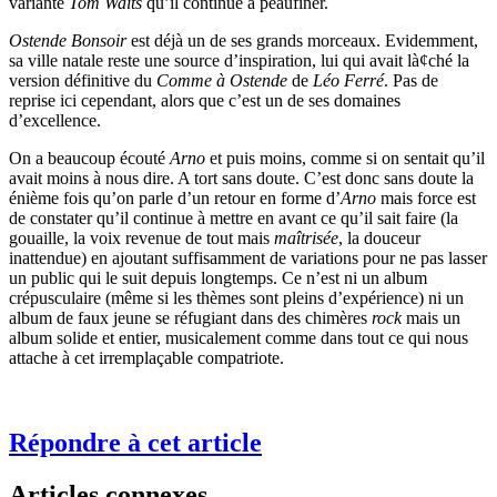
variante
Tom Waits
qu’il continue à peaufiner.
Ostende Bonsoir
est déjà un de ses grands morceaux. Evidemment,
sa ville natale reste une source d’inspiration, lui qui avait là¢ché la
version définitive du
Comme à Ostende
de
Léo Ferré
. Pas de
reprise ici cependant, alors que c’est un de ses domaines
d’excellence.
On a beaucoup écouté
Arno
et puis moins, comme si on sentait qu’il
avait moins à nous dire. A tort sans doute. C’est donc sans doute la
énième fois qu’on parle d’un retour en forme d’
Arno
mais force est
de constater qu’il continue à mettre en avant ce qu’il sait faire (la
gouaille, la voix revenue de tout mais
maîtrisée
, la douceur
inattendue) en ajoutant suffisamment de variations pour ne pas lasser
un public qui le suit depuis longtemps. Ce n’est ni un album
crépusculaire (même si les thèmes sont pleins d’expérience) ni un
album de faux jeune se réfugiant dans des chimères
rock
mais un
album solide et entier, musicalement comme dans tout ce qui nous
attache à cet irremplaçable compatriote.
Répondre à cet article
Articles connexes