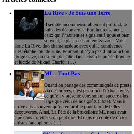
La Rive - Je Suis une Terre
Il semble incommensurablement profond, le
puits des découvertes. Fort heureusement,
ceux qui l’habitent se signalent à nous et bien
souvent, le plaisir est au rendez-vous. Voici
donc La Rive, duo chant/musique avec qui la connivence
s’est établie tout de suite. Pourtant, il n’y a pas d’introduction
progressive, on est tout de suite dans le bain la poésie franche
et lucide de Mikael Charlot. (…)
ML - Tout Bas
Quand on partage des communiqués de presse
via des brèves, c’est par souci d’exhaustivité,
ce qu’on y présente couvrant un spectre plus
large que celui de nos goûts (litote). Mais il
arrive aussi souvent qu’on en profite pour faire de belles
découvertes. Ainsi, La Fête de la bruxelloise ML nous avait
tapé dans l’oreille si on peut dire. Et dans un contexte où les
artistes fancophones (…)