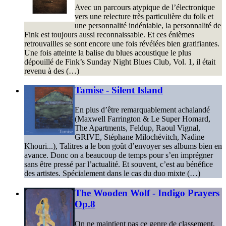
Avec un parcours atypique de l’électronique
vers une relecture très particulière du folk et
une personnalité indéniable, la personnalité de
Fink est toujours aussi reconnaissable. Et ces énièmes
retrouvailles se sont encore une fois révélées bien gratifiantes.
Une fois atteinte la balise du blues acoustique le plus
dépouillé de Fink’s Sunday Night Blues Club, Vol. 1, il était
revenu à des (…)
Tamise - Silent Island
En plus d’être remarquablement achalandé
(Maxwell Farrington & Le Super Homard,
The Apartments, Feldup, Raoul Vignal,
GRIVE, Stéphane Milochévitch, Nadine
Khouri...), Talitres a le bon goût d’envoyer ses albums bien en
avance. Donc on a beaucoup de temps pour s’en imprégner
sans être pressé par l’actualité. Et souvent, c’est au bénéfice
des artistes. Spécialement dans le cas du duo mixte (…)
The Wooden Wolf - Indigo Prayers
Op.8
On ne maintient pas ce genre de classement,