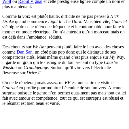
Wolf
ou
Raoul Vignal
et cette prestigieuse lignée compte un nom en
plus maintenant.
Comme la voix est plutôt haute, difficile de ne pas penser à
Nick
Drake
quand commence
Light In The Dark
. Mais bien vite,
Gabriiel
s’éloigne de cette référence fréquente et incontournable pour faire le
monter en mode électrique. On n’a entendu qu’un morceau mais on
est déjà dans l’ambiance, séduits.
Des choeurs sur
We Are
peuvent plutôt faire le lien avec des choses
comme
Dan San
, un côté plus pop donc qui le distingue de ses
compatriotes cités. Mais même quand c’est plus enjoué sur
My Way
,
il garde un grain qui le distingue du tout-venant du type
Charlie
Winston
ou
Grandgeorge
. Surtout qu’il vire vers l’électricité
fiévreuse sur
Drive It
.
On ne le répétera jamais assez, un
EP
est une carte de visite et
Gabriiel
en profite pour montrer l’étendue de son univers. Aucune
surprise puisque le genre n’en permet quasiment pas mais tout est ici
fait avec amour et compétence, tout ce qui est entrepris est réussi et
le résultat est bien beau et varié.