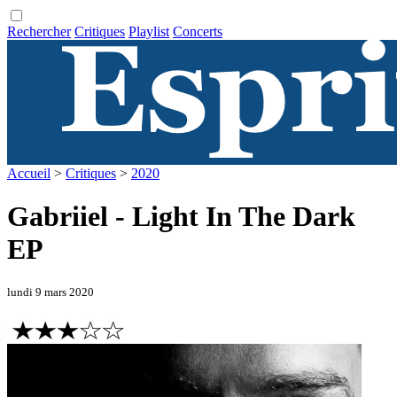
Rechercher
Critiques
Playlist
Concerts
Accueil
>
Critiques
>
2020
Gabriiel - Light In The Dark
EP
lundi 9 mars 2020