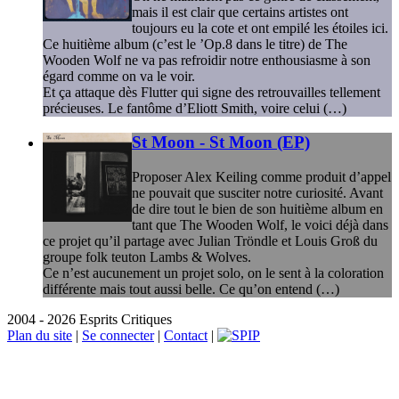
mais il est clair que certains artistes ont
toujours eu la cote et ont empilé les étoiles ici.
Ce huitième album (c’est le ’Op.8 dans le titre) de The
Wooden Wolf ne va pas refroidir notre enthousiasme à son
égard comme on va le voir.
Et ça attaque dès Flutter qui signe des retrouvailles tellement
précieuses. Le fantôme d’Eliott Smith, voire celui (…)
St Moon - St Moon (EP)
Proposer Alex Keiling comme produit d’appel
ne pouvait que susciter notre curiosité. Avant
de dire tout le bien de son huitième album en
tant que The Wooden Wolf, le voici déjà dans
ce projet qu’il partage avec Julian Tröndle et Louis Groß du
groupe folk teuton Lambs & Wolves.
Ce n’est aucunement un projet solo, on le sent à la coloration
différente mais tout aussi belle. Ce qu’on entend (…)
2004 - 2026 Esprits Critiques
Plan du site
|
Se connecter
|
Contact
|