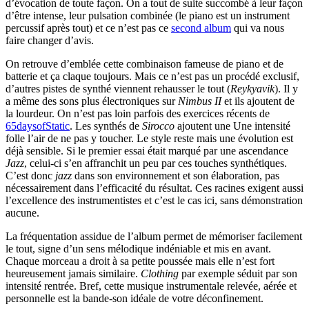
d’évocation de toute façon. On a tout de suite succombé à leur façon
d’être intense, leur pulsation combinée (le piano est un instrument
percussif après tout) et ce n’est pas ce
second album
qui va nous
faire changer d’avis.
On retrouve d’emblée cette combinaison fameuse de piano et de
batterie et ça claque toujours. Mais ce n’est pas un procédé exclusif,
d’autres pistes de synthé viennent rehausser le tout (
Reykyavik
). Il y
a même des sons plus électroniques sur
Nimbus II
et ils ajoutent de
la lourdeur. On n’est pas loin parfois des exercices récents de
65daysofStatic
. Les synthés de
Sirocco
ajoutent une Une intensité
folle l’air de ne pas y toucher. Le style reste mais une évolution est
déjà sensible. Si le premier essai était marqué par une ascendance
Jazz
, celui-ci s’en affranchit un peu par ces touches synthétiques.
C’est donc
jazz
dans son environnement et son élaboration, pas
nécessairement dans l’efficacité du résultat. Ces racines exigent aussi
l’excellence des instrumentistes et c’est le cas ici, sans démonstration
aucune.
La fréquentation assidue de l’album permet de mémoriser facilement
le tout, signe d’un sens mélodique indéniable et mis en avant.
Chaque morceau a droit à sa petite poussée mais elle n’est fort
heureusement jamais similaire.
Clothing
par exemple séduit par son
intensité rentrée. Bref, cette musique instrumentale relevée, aérée et
personnelle est la bande-son idéale de votre déconfinement.