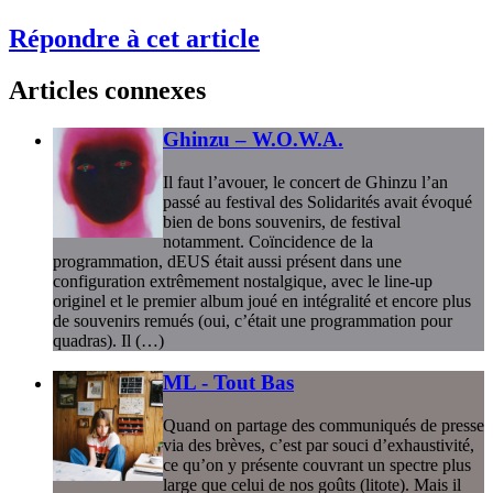
Répondre à cet article
Articles connexes
Ghinzu – W.O.W.A.
Il faut l’avouer, le concert de Ghinzu l’an
passé au festival des Solidarités avait évoqué
bien de bons souvenirs, de festival
notamment. Coïncidence de la
programmation, dEUS était aussi présent dans une
configuration extrêmement nostalgique, avec le line-up
originel et le premier album joué en intégralité et encore plus
de souvenirs remués (oui, c’était une programmation pour
quadras). Il (…)
ML - Tout Bas
Quand on partage des communiqués de presse
via des brèves, c’est par souci d’exhaustivité,
ce qu’on y présente couvrant un spectre plus
large que celui de nos goûts (litote). Mais il