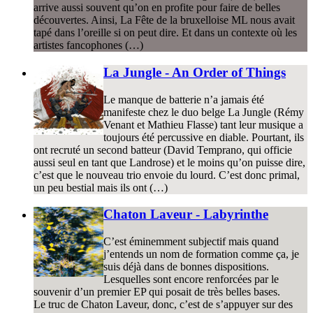
arrive aussi souvent qu’on en profite pour faire de belles
découvertes. Ainsi, La Fête de la bruxelloise ML nous avait
tapé dans l’oreille si on peut dire. Et dans un contexte où les
artistes fancophones (…)
La Jungle - An Order of Things
Le manque de batterie n’a jamais été
manifeste chez le duo belge La Jungle (Rémy
Venant et Mathieu Flasse) tant leur musique a
toujours été percussive en diable. Pourtant, ils
ont recruté un second batteur (David Temprano, qui officie
aussi seul en tant que Landrose) et le moins qu’on puisse dire,
c’est que le nouveau trio envoie du lourd. C’est donc primal,
un peu bestial mais ils ont (…)
Chaton Laveur - Labyrinthe
C’est éminemment subjectif mais quand
j’entends un nom de formation comme ça, je
suis déjà dans de bonnes dispositions.
Lesquelles sont encore renforcées par le
souvenir d’un premier EP qui posait de très belles bases.
Le truc de Chaton Laveur, donc, c’est de s’appuyer sur des