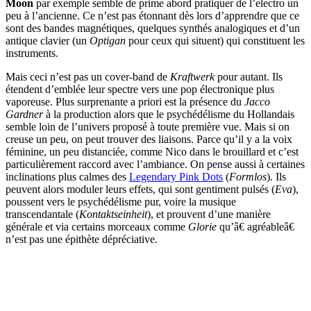
Moon
par exemple semble de prime abord pratiquer de l’electro un
peu à l’ancienne. Ce n’est pas étonnant dès lors d’apprendre que ce
sont des bandes magnétiques, quelques synthés analogiques et d’un
antique clavier (un
Optigan
pour ceux qui situent) qui constituent les
instruments.
Mais ceci n’est pas un cover-band de
Kraftwerk
pour autant. Ils
étendent d’emblée leur spectre vers une pop électronique plus
vaporeuse. Plus surprenante a priori est la présence du
Jacco
Gardner
à la production alors que le psychédélisme du Hollandais
semble loin de l’univers proposé à toute première vue. Mais si on
creuse un peu, on peut trouver des liaisons. Parce qu’il y a la voix
féminine, un peu distanciée, comme Nico dans le brouillard et c’est
particulièrement raccord avec l’ambiance. On pense aussi à certaines
inclinations plus calmes des
Legendary Pink Dots
(
Formlos
). Ils
peuvent alors moduler leurs effets, qui sont gentiment pulsés (
Eva
),
poussent vers le psychédélisme pur, voire la musique
transcendantale (
Kontaktseinheit
), et prouvent d’une manière
générale et via certains morceaux comme
Glorie
qu’â€ agréableâ€
n’est pas une épithète dépréciative.