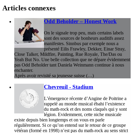
Articles connexes
Odd Beholder – Honest Work
On le signale trop peu, mais certains labels
sont des sources de bonheurs auditifs assez
manifestes. Sinnbus par exemple nous a
présenté Eilis Frawley, Dekker, Einar Stray,
Close Talker, Mildfire, Painting, Rue Royale, The/Das ou
Yeah But No. Une belle collection que ne dépare évidemment
pas Odd Beholder tant Daniela Weinmann continue à nous
enchanter.
Après avoir revisité sa jeunesse suisse (…)
Chevreuil - Stadium
L’émergence récente d’Angine de Poitrine a
rappelé au monde musical ébahi l’existence
du math-rock et des noms claqués qui y sont
légion. Evidemment, cette niche musicale
existe depuis bien longtemps et on vous en parle
régulièrement. Si ce qu’on entend sur le retour de ce groupe
vétéran (formé en 1998) n’est pas du math-rock au sens strict