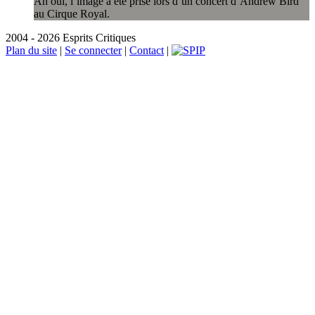
Ah oui, l’image a été prise lors d’un concert d’Andrew Bird
au Cirque Royal.
2004 - 2026 Esprits Critiques
Plan du site
|
Se connecter
|
Contact
|