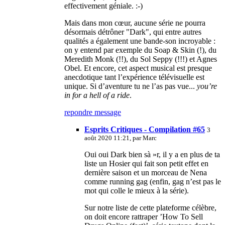
effectivement géniale. :-)
Mais dans mon cœur, aucune série ne pourra
désormais détrôner "Dark", qui entre autres
qualités a également une bande-son incroyable :
on y entend par exemple du Soap & Skin (!), du
Meredith Monk (!!), du Sol Seppy (!!!) et Agnes
Obel. Et encore, cet aspect musical est presque
anecdotique tant l’expérience télévisuelle est
unique. Si d’aventure tu ne l’as pas vue...
you’re
in for a hell of a ride
.
repondre message
Esprits Critiques - Compilation #65
3
août 2020 11:21, par
Marc
Oui oui Dark bien sà »r, il y a en plus de ta
liste un Hosier qui fait son petit effet en
dernière saison et un morceau de Nena
comme running gag (enfin, gag n’est pas le
mot qui colle le mieux à la série).
Sur notre liste de cette plateforme célèbre,
on doit encore rattraper ’How To Sell