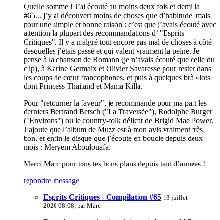
Quelle somme ! J’ai écouté au moins deux fois et demi la
#65... j’y ai découvert moins de choses que d’habitude, mais
pour une simple et bonne raison : c’est que j’avais écouté avec
attention la plupart des recommandations d’ "Esprits
Critiques". Il y a malgré tout encore pas mal de choses à côté
desquelles j’étais passé et qui valent vraiment la peine. Je
pense à la chanson de Romann (je n’avais écouté que celle du
clip), à Karine Germaix et Olivier Savaresse pour rester dans
les coups de cœur francophones, et puis à quelques brà »lots
dont Princess Thailand et Mama Killa.
Pour "retourner la faveur", je recommande pour ma part les
derniers Bertrand Betsch ("La Traversée"), Rodolphe Burger
("Environs") ou le country-folk délicat de Brigid Mae Power.
J’ajoute que l’album de Muzz est à mon avis vraiment très
bon, et enfin le disque que j’écoute en boucle depuis deux
mois : Meryem Aboulouafa.
Merci Marc pour tous tes bons plans depuis tant d’années !
repondre message
Esprits Critiques - Compilation #65
13 juillet
2020 08:08, par
Marc