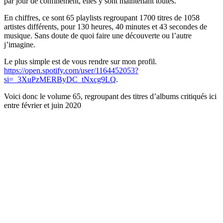
par jour de confinement, elles y sont maintenant toutes.
En chiffres, ce sont 65 playlists regroupant 1700 titres de 1058
artistes différents, pour 130 heures, 40 minutes et 43 secondes de
musique. Sans doute de quoi faire une découverte ou l’autre
j’imagine.
Le plus simple est de vous rendre sur mon profil.
https://open.spotify.com/user/1164452053?
si=_3XuPzMERByDC_tNxcg9LQ
.
Voici donc le volume 65, regroupant des titres d’albums critiqués ici
entre février et juin 2020