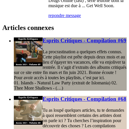
Drugs Online (fast)’, série teutone dont la
musique est due à ... Get Well Soon.
repondre message
Articles connexes
Esprits Critiques - Compilation #69
La procrastination a quelques effets connus.
Cette playlist est prête depuis deux mois et au
lieu d’égayer tes vacances, elle va enjoliver ta
rentrée. Il s’agit d’extraits des albums critiqués
sur ce site entre fin mars et fin juin 2021. Bonne écoute !
Pour avoir accès à toutes les playlists, c’est par ici.
01. Islands - Natural Law Party (extrait de Islomania) 02.
Thee More Shallows - (…)
Esprits Critiques - Compilation #68
Tu as loupé quelques articles, tu te demandes
à quoi ressemblent certains des artistes dont
on parle ici ? Tu cherches l’inspiration pour
découvrir des choses ? Les compilations