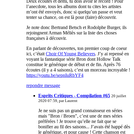
Deux écoutes et demi, tu dois avoir le record ! Pour
l’anecdote, tous les albums dont tu cites les artistes
m’ont été envoyés, donc si quelqu’un passe et veut
tenter sa chance, on est là pour (faire) découvrir.
Je note donc Bertrand Betsch et Rodolphe Burger, ils
rejoingnent Arman Méliès sur la liste des choses
françaises à découvir.
En parlant de découvertes, ton premier coup de coeur
ici, c’était
Choir Of Young Believers
. J’y ai repensé en
voyant la fantastique série Bron dont Hollow Talk
constitue le générique de début et de fin. Après 76
écoutes (il y a 4 saisons), c’est un morceau incroyable !
https://youtu.be/sepnIuRbYF4
repondre message
Esprits Critiques - Compilation #65
20 juillet
2020 07:59, par
Laurent
Je ne suis pas un grand connaisseur en séries
mais "Bron / Broen", c’est une de mes séries
préférées ! Je trouve qu’elle ne fait que se
bonifier au fil des saisons... J’avais été happé dès
le générique, et pour cause ! Cette chanson est