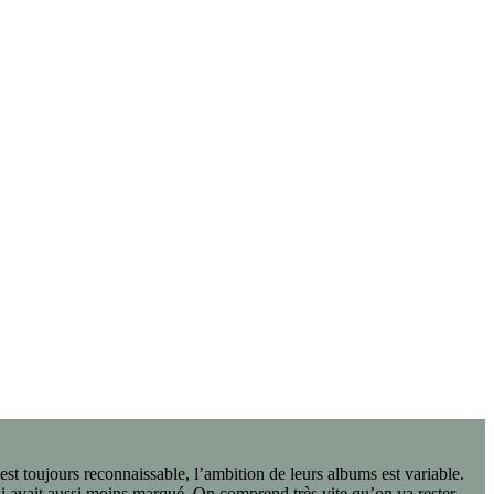
 est toujours reconnaissable, l’ambition de leurs albums est variable.
i avait aussi moins marqué. On comprend très vite qu’on va rester