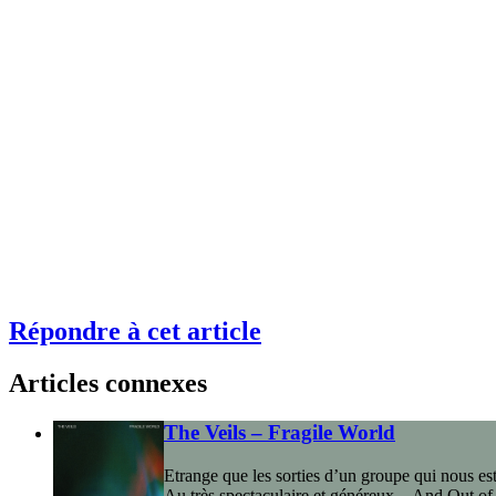
Répondre à cet article
Articles connexes
The Veils – Fragile World
Etrange que les sorties d’un groupe qui nous est 
Au très spectaculaire et généreux ...And Out of