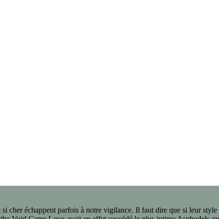
si cher échappent parfois à notre vigilance. Il faut dire que si leur style
 the Void Came Love avait en effet succédé le plus intime Asphodels qu