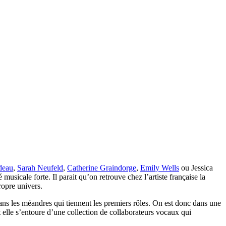
deau
,
Sarah Neufeld
,
Catherine Graindorge
,
Emily Wells
ou Jessica
sicale forte. Il parait qu’on retrouve chez l’artiste française la
ropre univers.
 dans les méandres qui tiennent les premiers rôles. On est donc dans une
Et elle s’entoure d’une collection de collaborateurs vocaux qui