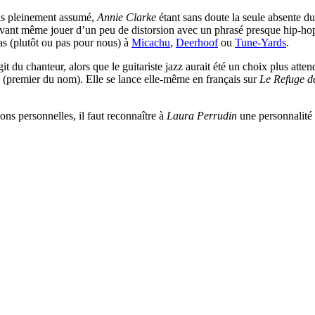
ais pleinement assumé,
Annie Clarke
étant sans doute la seule absente d
uvant même jouer d’un peu de distorsion avec un phrasé presque hip-hop.
as (plutôt ou pas pour nous) à
Micachu
,
Deerhoof
ou
Tune-Yards
.
’agit du chanteur, alors que le guitariste jazz aurait été un choix plus a
(premier du nom). Elle se lance elle-même en français sur
Le Refuge d
ions personnelles, il faut reconnaître à
Laura Perrudin
une personnalité c