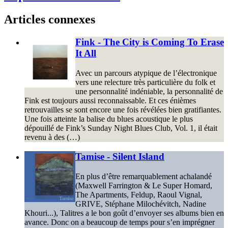
Articles connexes
Fink - The City is Coming To Erase
It All
Avec un parcours atypique de l’électronique
vers une relecture très particulière du folk et
une personnalité indéniable, la personnalité de
Fink est toujours aussi reconnaissable. Et ces énièmes
retrouvailles se sont encore une fois révélées bien gratifiantes.
Une fois atteinte la balise du blues acoustique le plus
dépouillé de Fink’s Sunday Night Blues Club, Vol. 1, il était
revenu à des (…)
Tamise - Silent Island
En plus d’être remarquablement achalandé
(Maxwell Farrington & Le Super Homard,
The Apartments, Feldup, Raoul Vignal,
GRIVE, Stéphane Milochévitch, Nadine
Khouri...), Talitres a le bon goût d’envoyer ses albums bien en
avance. Donc on a beaucoup de temps pour s’en imprégner