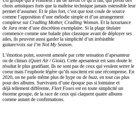
Un groupe qui a vraiment l’air de savoir ce qu’il fait, qui prend des
choix artistiques forts que la maîtrise technique jamais ostensible leur
permet d’assumer. Et le plus fort, c’est que tout coule de source
comme l’apposition d’une mélodie simple et d’un arrangement
complexe sur
Cradling Mother, Cradling Woman
. Et la luxuriance
de
Jara
reste d’une discrétion exemplaire. Si la plage titulaire
commence comme une balade plus classique avant de déployer ses
ailes, ils peuvent aussi garder la simplicité d’un irrésistible
guitare/voix sur
I’m Not My Season
.
L’émotion point, souvent amenée par cette sensation d’apesanteur
ou de climax (
Quiet Air / Gioia
). Cette apesanteur est sans doute le
résultat le plus gratifiant. Ils ne sont pas de ceux qui veulent serrer le
coeur mais l’euphorie légère qu’ils suscitent est une récompense. En
2020, on ne parle même plus de hype ou de
buzz
, en tout cas plus
pour des albums. Survivants d’une époque pas si lointaine et
déjà tellement différente,
Fleet Foxes
est en toute simplicité un
énorme groupe, de la race de ceux qui claquent quatre albums
comme autant de confirmations.