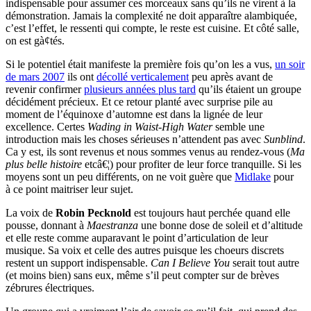
indispensable pour assumer ces morceaux sans qu’ils ne virent à la
démonstration. Jamais la complexité ne doit apparaître alambiquée,
c’est l’effet, le ressenti qui compte, le reste est cuisine. Et côté salle,
on est gà¢tés.
Si le potentiel était manifeste la première fois qu’on les a vus,
un soir
de mars 2007
ils ont
décollé verticalement
peu après avant de
revenir confirmer
plusieurs années plus tard
qu’ils étaient un groupe
décidément précieux. Et ce retour planté avec surprise pile au
moment de l’équinoxe d’automne est dans la lignée de leur
excellence. Certes
Wading in Waist-High Water
semble une
introduction mais les choses sérieuses n’attendent pas avec
Sunblind
.
Ca y est, ils sont revenus et nous sommes venus au rendez-vous (
Ma
plus belle histoire
etcâ€¦) pour profiter de leur force tranquille. Si les
moyens sont un peu différents, on ne voit guère que
Midlake
pour
à ce point maitriser leur sujet.
La voix de
Robin Pecknold
est toujours haut perchée quand elle
pousse, donnant à
Maestranza
une bonne dose de soleil et d’altitude
et elle reste comme auparavant le point d’articulation de leur
musique. Sa voix et celle des autres puisque les choeurs discrets
restent un support indispensable.
Can I Believe You
serait tout autre
(et moins bien) sans eux, même s’il peut compter sur de brèves
zébrures électriques.