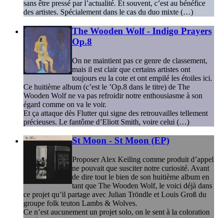
sans être pressé par l’actualité. Et souvent, c’est au bénéfice
des artistes. Spécialement dans le cas du duo mixte (…)
The Wooden Wolf - Indigo Prayers
Op.8
On ne maintient pas ce genre de classement,
mais il est clair que certains artistes ont
toujours eu la cote et ont empilé les étoiles ici.
Ce huitième album (c’est le ’Op.8 dans le titre) de The
Wooden Wolf ne va pas refroidir notre enthousiasme à son
égard comme on va le voir.
Et ça attaque dès Flutter qui signe des retrouvailles tellement
précieuses. Le fantôme d’Eliott Smith, voire celui (…)
St Moon - St Moon (EP)
Proposer Alex Keiling comme produit d’appel
ne pouvait que susciter notre curiosité. Avant
de dire tout le bien de son huitième album en
tant que The Wooden Wolf, le voici déjà dans
ce projet qu’il partage avec Julian Tröndle et Louis Groß du
groupe folk teuton Lambs & Wolves.
Ce n’est aucunement un projet solo, on le sent à la coloration