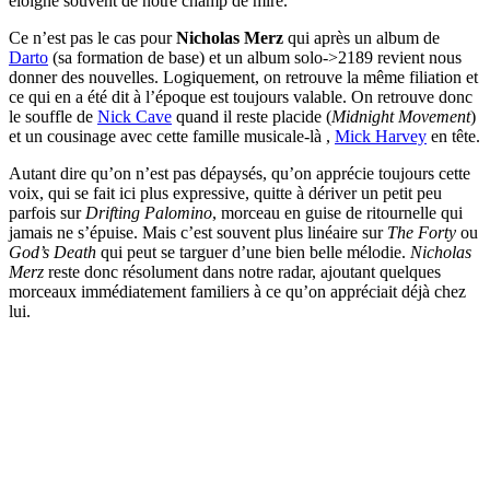
éloigne souvent de notre champ de mire.
Ce n’est pas le cas pour
Nicholas Merz
qui après un album de
Darto
(sa formation de base) et un album solo->2189 revient nous
donner des nouvelles. Logiquement, on retrouve la même filiation et
ce qui en a été dit à l’époque est toujours valable. On retrouve donc
le souffle de
Nick Cave
quand il reste placide (
Midnight Movement
)
et un cousinage avec cette famille musicale-là ,
Mick Harvey
en tête.
Autant dire qu’on n’est pas dépaysés, qu’on apprécie toujours cette
voix, qui se fait ici plus expressive, quitte à dériver un petit peu
parfois sur
Drifting Palomino
, morceau en guise de ritournelle qui
jamais ne s’épuise. Mais c’est souvent plus linéaire sur
The Forty
ou
God’s Death
qui peut se targuer d’une bien belle mélodie.
Nicholas
Merz
reste donc résolument dans notre radar, ajoutant quelques
morceaux immédiatement familiers à ce qu’on appréciait déjà chez
lui.