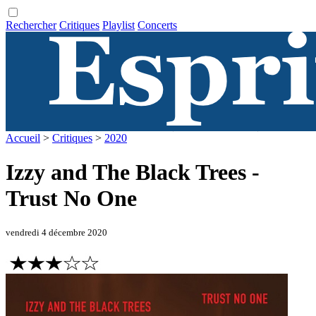
Rechercher
Critiques
Playlist
Concerts
Accueil
>
Critiques
>
2020
Izzy and The Black Trees -
Trust No One
vendredi 4 décembre 2020