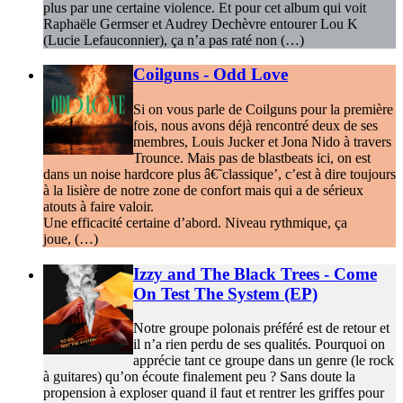
plus par une certaine violence. Et pour cet album qui voit
Raphaële Germser et Audrey Dechèvre entourer Lou K
(Lucie Lefauconnier), ça n’a pas raté non (…)
Coilguns - Odd Love
Si on vous parle de Coilguns pour la première
fois, nous avons déjà rencontré deux de ses
membres, Louis Jucker et Jona Nido à travers
Trounce. Mais pas de blastbeats ici, on est
dans un noise hardcore plus â€˜classique’, c’est à dire toujours
à la lisière de notre zone de confort mais qui a de sérieux
atouts à faire valoir.
Une efficacité certaine d’abord. Niveau rythmique, ça
joue, (…)
Izzy and The Black Trees - Come
On Test The System (EP)
Notre groupe polonais préféré est de retour et
il n’a rien perdu de ses qualités. Pourquoi on
apprécie tant ce groupe dans un genre (le rock
à guitares) qu’on écoute finalement peu ? Sans doute la
propension à exploser quand il faut et rentrer les griffes pour