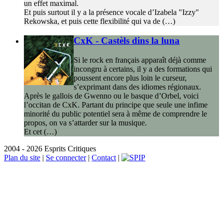
un effet maximal.
Et puis surtout il y a la présence vocale d’Izabela "Izzy"
Rekowska, et puis cette flexibilité qui va de (…)
CxK - Castèls dins la luna
Si le rock en français apparaît déjà comme
incongru à certains, il y a des formations qui
poussent encore plus loin le curseur,
s’exprimant dans des idiomes régionaux.
Après le gallois de Gwenno ou le basque d’Orbel, voici
l’occitan de CxK. Partant du principe que seule une infime
minorité du public potentiel sera à même de comprendre le
propos, on va s’attarder sur la musique.
Et cet (…)
2004 - 2026 Esprits Critiques
Plan du site
|
Se connecter
|
Contact
|