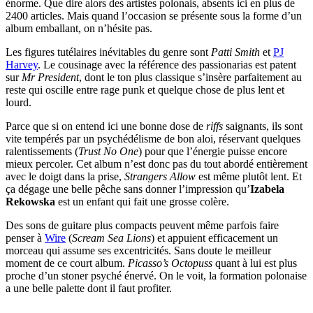
énorme. Que dire alors des artistes polonais, absents ici en plus de
2400 articles. Mais quand l’occasion se présente sous la forme d’un
album emballant, on n’hésite pas.
Les figures tutélaires inévitables du genre sont
Patti Smith
et
PJ
Harvey
. Le cousinage avec la référence des passionarias est patent
sur
Mr President
, dont le ton plus classique s’insère parfaitement au
reste qui oscille entre rage punk et quelque chose de plus lent et
lourd.
Parce que si on entend ici une bonne dose de
riffs
saignants, ils sont
vite tempérés par un psychédélisme de bon aloi, réservant quelques
ralentissements (
Trust No One
) pour que l’énergie puisse encore
mieux percoler. Cet album n’est donc pas du tout abordé entièrement
avec le doigt dans la prise,
Strangers Allow
est même plutôt lent. Et
ça dégage une belle pêche sans donner l’impression qu’
Izabela
Rekowska
est un enfant qui fait une grosse colère.
Des sons de guitare plus compacts peuvent même parfois faire
penser à
Wire
(
Scream Sea Lions
) et appuient efficacement un
morceau qui assume ses excentricités. Sans doute le meilleur
moment de ce court album.
Picasso’s Octopuss
quant à lui est plus
proche d’un stoner psyché énervé. On le voit, la formation polonaise
a une belle palette dont il faut profiter.