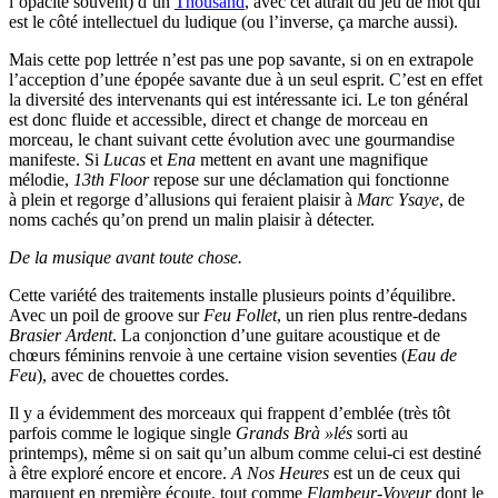
l’opacité souvent) d’un
Thousand
, avec cet attrait du jeu de mot qui
est le côté intellectuel du ludique (ou l’inverse, ça marche aussi).
Mais cette pop lettrée n’est pas une pop savante, si on en extrapole
l’acception d’une épopée savante due à un seul esprit. C’est en effet
la diversité des intervenants qui est intéressante ici. Le ton général
est donc fluide et accessible, direct et change de morceau en
morceau, le chant suivant cette évolution avec une gourmandise
manifeste. Si
Lucas
et
Ena
mettent en avant une magnifique
mélodie,
13th Floor
repose sur une déclamation qui fonctionne
à plein et regorge d’allusions qui feraient plaisir à
Marc Ysaye
, de
noms cachés qu’on prend un malin plaisir à détecter.
De la musique avant toute chose.
Cette variété des traitements installe plusieurs points d’équilibre.
Avec un poil de groove sur
Feu Follet
, un rien plus rentre-dedans
Brasier Ardent
. La conjonction d’une guitare acoustique et de
chœurs féminins renvoie à une certaine vision seventies (
Eau de
Feu
), avec de chouettes cordes.
Il y a évidemment des morceaux qui frappent d’emblée (très tôt
parfois comme le logique single
Grands Brà »lés
sorti au
printemps), même si on sait qu’un album comme celui-ci est destiné
à être exploré encore et encore.
A Nos Heures
est un de ceux qui
marquent en première écoute, tout comme
Flambeur-Voyeur
dont le