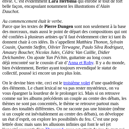
envie. C’est évidemment
Lara Herbinia
qui enrobe le tout de fort
belle façon, encapsulant notamment les illustrations d’
Alain
Dauchot
.
Au commencement était le verbe.
Parce que les textes de
Pierre Dungen
sont non seulement à la base
des morceaux, mais aussi le point de départ des compositions qui ont
été confiées à plusieurs artistes qu’il faut évidemment citer ici tant ils
donnent chair à ces idées. Ils s’appellent
Matthieu Thonon, Sylvain
Cousin, Quentin Steffen, Olivier Terwagne, Paulo Silva Rodriguez,
Amaury Boucher, Nicolas Jules, Cédric Van Caillie, Didier
Delchambre
. On ajoute
Yan Péchin
, guitariste au long cours
déjà rencontré sur le coussin d’air d’
Anna et Roby
. Il y a du monde,
bien évidemment, Bertier ayant toujours revendiqué le statut de
collectif, poussé ici encore un peu plus loin.
On le devine bien vite, ceci est le
troisième volet
d’une quadrilogie
des éléments. Le chant lexical ne va pas rester mystérieux, on va
vous épargner la lourdeur de le prolonger ici. Mais si on retrouve
comme sur les albums précédents un couple au centre des débats, les
thèmes ne sont pas concentrés, le thème se retrouve partout mais
dans des tonalités différentes. On ne raconte pas une histoire (même
si un couple est inévitablement au centre des débats), on développe
un état d’esprit, on explore les possibilités du feu. C’est une pop
lettrée donc mais sans les allusions infinies qui font le sel (et