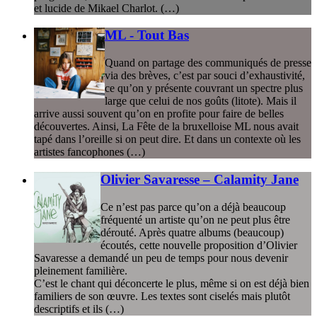
et lucide de Mikael Charlot. (…)
ML - Tout Bas
Quand on partage des communiqués de presse
via des brèves, c’est par souci d’exhaustivité,
ce qu’on y présente couvrant un spectre plus
large que celui de nos goûts (litote). Mais il
arrive aussi souvent qu’on en profite pour faire de belles
découvertes. Ainsi, La Fête de la bruxelloise ML nous avait
tapé dans l’oreille si on peut dire. Et dans un contexte où les
artistes fancophones (…)
Olivier Savaresse – Calamity Jane
Ce n’est pas parce qu’on a déjà beaucoup
fréquenté un artiste qu’on ne peut plus être
dérouté. Après quatre albums (beaucoup)
écoutés, cette nouvelle proposition d’Olivier
Savaresse a demandé un peu de temps pour nous devenir
pleinement familière.
C’est le chant qui déconcerte le plus, même si on est déjà bien
familiers de son œuvre. Les textes sont ciselés mais plutôt
descriptifs et ils (…)