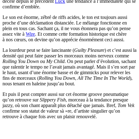
décelé depuis le précédent
Luck
une tendance à l’immédiateté qui se
confirme d’emblée.
Le son est énorme, zébré de riffs acides, le ton est toujours aussi
proche d’une déclamation distanciée. Le mélange fonctionne en
plein en tous cas. Sachant ça, il ne vous étonnera pas qu’on pense
assez vite à
Wire
. Et comme cette formation historique est chère
à nos cœurs, on devine qu’on apprécie énormément ceci aussi.
La lourdeur peut se faire lancinante (
Guilty Pleasure
) et c’est aussi la
densité qui peut faire passer les morceaux moins nerveux comme
Rolling You Down
ou
My Child
. On peut parler d’évolution, sachant
que ralentir le tempo ne l’avait jamais avantagé. Mais il s’en sort par
le haut, usant d’une énorme basse et de gimmicks pour relever les
fins de morceaux (
Rolling You Down
,
All The Time In The World
),
nous tenant en haleine jusqu’au bout.
Et puis il peut compter aussi sur cet énorme groove pneumatique
qu’on retrouve sur
Slippery Fish
, morceau à la tendance presque
jazzy, où son chant apparaît plus détaché que jamais. Bref,
Tom Vek
confirme son statut de valeur sà »re, d’artiste singulier qu’on
retrouve à chaque fois avec un plaisir renouvelé.