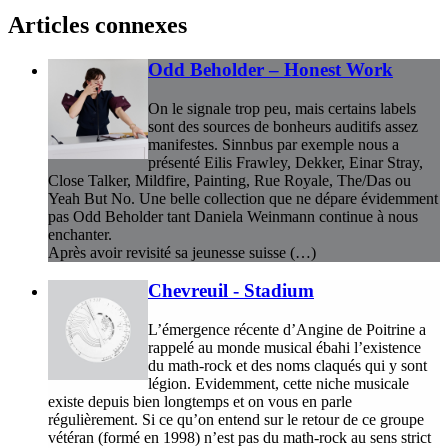
Articles connexes
Odd Beholder – Honest Work
On le signale trop peu, mais certains labels
sont des sources de bonheurs auditifs assez
manifestes. Sinnbus par exemple nous a
présenté Eilis Frawley, Dekker, Einar Stray,
Close Talker, Mildfire, Painting, Rue Royale, The/Das ou
Yeah But No. Une belle collection que ne dépare évidemment
pas Odd Beholder tant Daniela Weinmann continue à nous
enchanter.
Après avoir revisité sa jeunesse suisse (…)
Chevreuil - Stadium
L’émergence récente d’Angine de Poitrine a
rappelé au monde musical ébahi l’existence
du math-rock et des noms claqués qui y sont
légion. Evidemment, cette niche musicale
existe depuis bien longtemps et on vous en parle
régulièrement. Si ce qu’on entend sur le retour de ce groupe
vétéran (formé en 1998) n’est pas du math-rock au sens strict