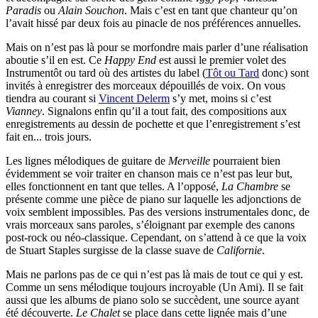
Paradis
ou
Alain Souchon
. Mais c’est en tant que chanteur qu’on
l’avait hissé par deux fois au pinacle de nos préférences annuelles.
Mais on n’est pas là pour se morfondre mais parler d’une réalisation
aboutie s’il en est. Ce
Happy End
est aussi le premier volet des
Instrumentôt ou tard où des artistes du label (
Tôt ou Tard
donc) sont
invités à enregistrer des morceaux dépouillés de voix. On vous
tiendra au courant si
Vincent Delerm
s’y met, moins si c’est
Vianney
. Signalons enfin qu’il a tout fait, des compositions aux
enregistrements au dessin de pochette et que l’enregistrement s’est
fait en... trois jours.
Les lignes mélodiques de guitare de
Merveille
pourraient bien
évidemment se voir traiter en chanson mais ce n’est pas leur but,
elles fonctionnent en tant que telles. A l’opposé,
La Chambre
se
présente comme une pièce de piano sur laquelle les adjonctions de
voix semblent impossibles. Pas des versions instrumentales donc, de
vrais morceaux sans paroles, s’éloignant par exemple des canons
post-rock ou néo-classique. Cependant, on s’attend à ce que la voix
de Stuart Staples surgisse de la classe suave de
Californie
.
Mais ne parlons pas de ce qui n’est pas là mais de tout ce qui y est.
Comme un sens mélodique toujours incroyable (Un Ami). Il se fait
aussi que les albums de piano solo se succèdent, une source ayant
été découverte.
Le Chalet
se place dans cette lignée mais d’une