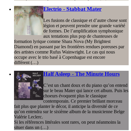
Electrio - Stabbat Mater
Les fusions de classique et d’autre chose sont
légion et peuvent prendre une grande variété
de formes. De l’amplification symphonique
aux tentations plus pop de chanteuses de
formation lyrique comme Shara Nova (My Brightest
Diamond) en passant par les frontières rendues poreuses par
des artistes comme Rufus Wainwright. Le cas qui nous
occupe avec le trio basé à Copenhague est encore
différent (…)
Half Asleep - The Minute Hours
C’est un chant doux et du piano qu’on entend
sur le beau Mater qui lance cet album. Puis les
choeurs évoquent plus le classique
contemporain. Ce premier brillant morceau
fait plus que planter le décor, il anticipe la diversité de ce
qu’on entendra sur le sixième album de la musicienne Belge
Valérie Leclerc.
Si les références littérales sont rares, on peut néanmoins la
situer dans un (…)