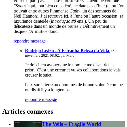
Pour ma part j’avais laissé l’artiste sur sa splendide compile
"Songs"
qui, tout bien considéré, ne date pas d’hier (et où l’on
trouvait entre autres l’immense
Cathy
, un des sommets de
Neil Hannon). J’ai retrouvé ici, à l’une ou l’autre occasion, sa
luxuriance dentelée (
Introduçao #8
enz.). Un peu de
délicatesse dans un monde de brutes ? Définitivement un
disque d’Armistice donc.
repondre message
Rodrigo Leà£o - A Estranha Beleza da Vida
12
novembre 2021 08:02, par
Marc
Je dois bien avouer que le nom ne me disait rien a
priori. C’est une erreur et vu ses collaborations je vais
creuser le sujet.
Paix sur la terre aux hommes de bonne volonté comme
on disait il y a longtemps...
repondre message
Articles connexes
The Veils – Fragile World