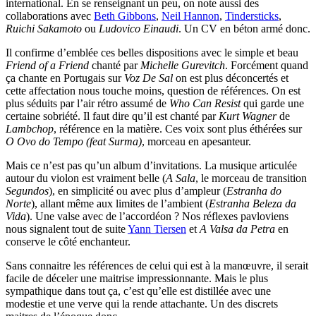
international. En se renseignant un peu, on note aussi des
collaborations avec
Beth Gibbons
,
Neil Hannon
,
Tindersticks
,
Ruichi Sakamoto
ou
Ludovico Einaudi
. Un CV en béton armé donc.
Il confirme d’emblée ces belles dispositions avec le simple et beau
Friend of a Friend
chanté par
Michelle Gurevitch
. Forcément quand
ça chante en Portugais sur
Voz De Sal
on est plus déconcertés et
cette affectation nous touche moins, question de références. On est
plus séduits par l’air rétro assumé de
Who Can Resist
qui garde une
certaine sobriété. Il faut dire qu’il est chanté par
Kurt Wagner
de
Lambchop
, référence en la matière. Ces voix sont plus éthérées sur
O Ovo do Tempo (feat Surma)
, morceau en apesanteur.
Mais ce n’est pas qu’un album d’invitations. La musique articulée
autour du violon est vraiment belle (
A Sala
, le morceau de transition
Segundos
), en simplicité ou avec plus d’ampleur (
Estranha do
Norte
), allant même aux limites de l’ambient (
Estranha Beleza da
Vida
). Une valse avec de l’accordéon ? Nos réflexes pavloviens
nous signalent tout de suite
Yann Tiersen
et
A Valsa da Petra
en
conserve le côté enchanteur.
Sans connaitre les références de celui qui est à la manœuvre, il serait
facile de déceler une maitrise impressionnante. Mais le plus
sympathique dans tout ça, c’est qu’elle est distillée avec une
modestie et une verve qui la rende attachante. Un des discrets