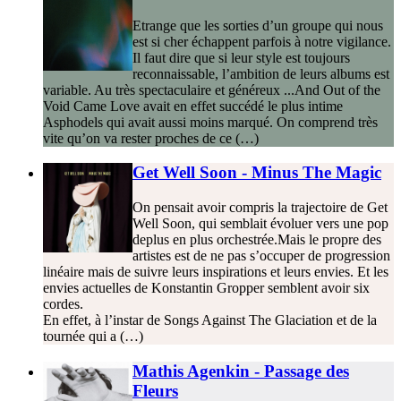
Etrange que les sorties d’un groupe qui nous
est si cher échappent parfois à notre vigilance.
Il faut dire que si leur style est toujours
reconnaissable, l’ambition de leurs albums est
variable. Au très spectaculaire et généreux ...And Out of the
Void Came Love avait en effet succédé le plus intime
Asphodels qui avait aussi moins marqué. On comprend très
vite qu’on va rester proches de ce (…)
Get Well Soon - Minus The Magic
On pensait avoir compris la trajectoire de Get
Well Soon, qui semblait évoluer vers une pop
deplus en plus orchestrée.Mais le propre des
artistes est de ne pas s’occuper de progression
linéaire mais de suivre leurs inspirations et leurs envies. Et les
envies actuelles de Konstantin Gropper semblent avoir six
cordes.
En effet, à l’instar de Songs Against The Glaciation et de la
tournée qui a (…)
Mathis Agenkin - Passage des
Fleurs