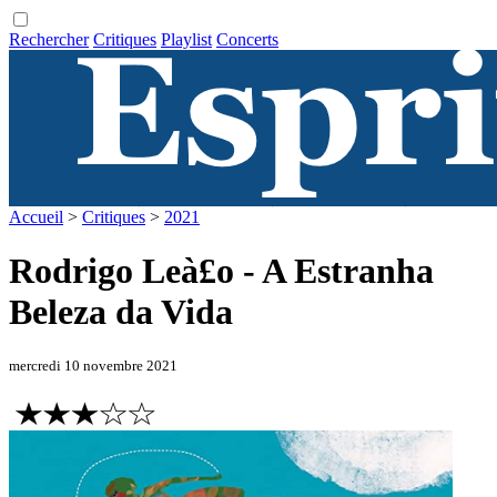
Rechercher
Critiques
Playlist
Concerts
Accueil
>
Critiques
>
2021
Rodrigo Leà£o - A Estranha
Beleza da Vida
mercredi 10 novembre 2021