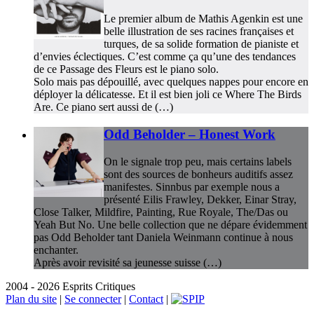
Le premier album de Mathis Agenkin est une
belle illustration de ses racines françaises et
turques, de sa solide formation de pianiste et
d’envies éclectiques. C’est comme ça qu’une des tendances
de ce Passage des Fleurs est le piano solo.
Solo mais pas dépouillé, avec quelques nappes pour encore en
déployer la délicatesse. Et il est bien joli ce Where The Birds
Are. Ce piano sert aussi de (…)
Odd Beholder – Honest Work
On le signale trop peu, mais certains labels
sont des sources de bonheurs auditifs assez
manifestes. Sinnbus par exemple nous a
présenté Eilis Frawley, Dekker, Einar Stray,
Close Talker, Mildfire, Painting, Rue Royale, The/Das ou
Yeah But No. Une belle collection que ne dépare évidemment
pas Odd Beholder tant Daniela Weinmann continue à nous
enchanter.
Après avoir revisité sa jeunesse suisse (…)
2004 - 2026 Esprits Critiques
Plan du site
|
Se connecter
|
Contact
|