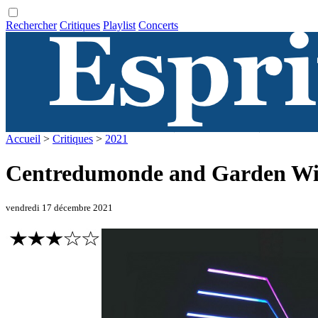
Rechercher
Critiques
Playlist
Concerts
Accueil
>
Critiques
>
2021
Centredumonde and Garden With 
vendredi 17 décembre 2021