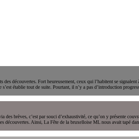
 des découvertes. Fort heureusement, ceux qui l’habitent se signalent à
est établie tout de suite. Pourtant, il n’y a pas d’introduction progressi
es brèves, c’est par souci d’exhaustivité, ce qu’on y présente couvrant 
es découvertes. Ainsi, La Fête de la bruxelloise ML nous avait tapé dans 