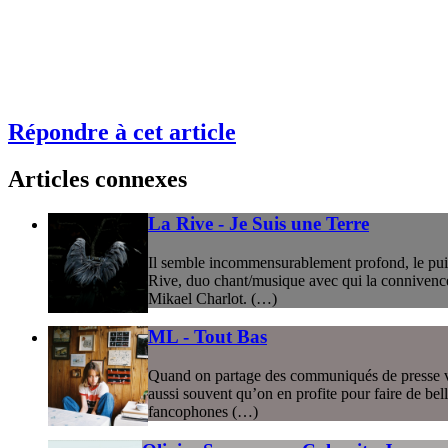
Répondre à cet article
Articles connexes
La Rive - Je Suis une Terre
Il semble incommensurablement profond, le puits
Rive, duo chant/musique avec qui la connivence s’
Mikael Charlot. (…)
ML - Tout Bas
Quand on partage des communiqués de presse via d
aussi souvent qu’on en profite pour faire de bell
fancophones (…)