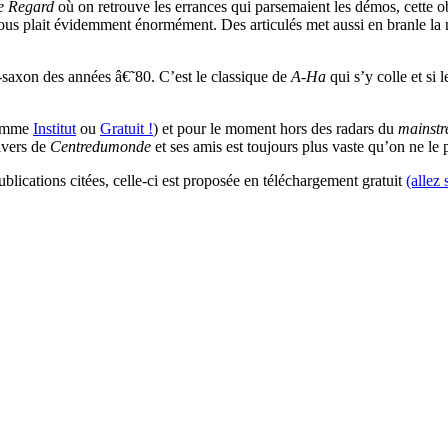
e Regard
où on retrouve les errances qui parsemaient les démos, cette ob
us plait évidemment énormément. Des articulés met aussi en branle la m
o-saxon des années â€˜80. C’est le classique de
A-Ha
qui s’y colle et si
 comme
Institut
ou
Gratuit !
) et pour le moment hors des radars du
mainst
nivers de
Centredumonde
et ses amis est toujours plus vaste qu’on ne le p
blications citées, celle-ci est proposée en téléchargement gratuit
(allez