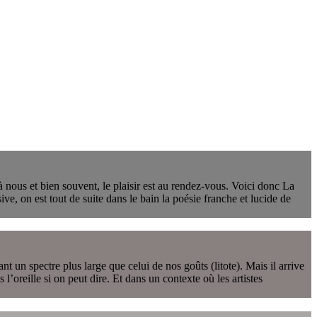
 nous et bien souvent, le plaisir est au rendez-vous. Voici donc La
ve, on est tout de suite dans le bain la poésie franche et lucide de
un spectre plus large que celui de nos goûts (litote). Mais il arrive
l’oreille si on peut dire. Et dans un contexte où les artistes