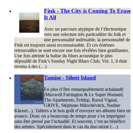
Fink - The City is Coming To Erase
It All
Avec un parcours atypique de l’électronique
vers une relecture très particulière du folk et
une personnalité indéniable, la personnalité de
Fink est toujours aussi reconnaissable. Et ces énièmes
retrouvailles se sont encore une fois révélées bien gratifiantes.
Une fois atteinte la balise du blues acoustique le plus
dépouillé de Fink’s Sunday Night Blues Club, Vol. 1, il était
revenu à des (…)
Tamise - Silent Island
En plus d’être remarquablement achalandé
(Maxwell Farrington & Le Super Homard,
The Apartments, Feldup, Raoul Vignal,
GRIVE, Stéphane Milochévitch, Nadine
Khouri...), Talitres a le bon goût d’envoyer ses albums bien en
avance. Donc on a beaucoup de temps pour s’en imprégner
sans être pressé par l’actualité. Et souvent, c’est au bénéfice
des artistes. Spécialement dans le cas du duo mixte (…)