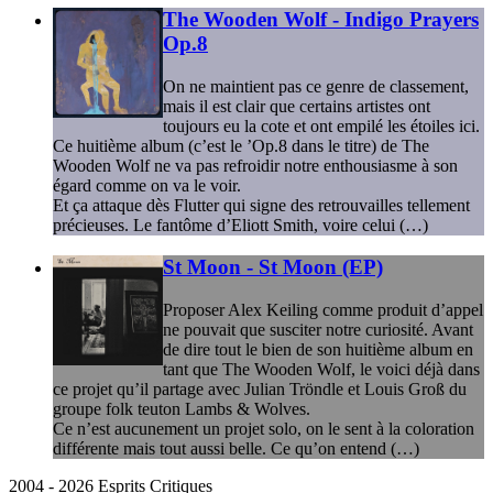
The Wooden Wolf - Indigo Prayers
Op.8
On ne maintient pas ce genre de classement,
mais il est clair que certains artistes ont
toujours eu la cote et ont empilé les étoiles ici.
Ce huitième album (c’est le ’Op.8 dans le titre) de The
Wooden Wolf ne va pas refroidir notre enthousiasme à son
égard comme on va le voir.
Et ça attaque dès Flutter qui signe des retrouvailles tellement
précieuses. Le fantôme d’Eliott Smith, voire celui (…)
St Moon - St Moon (EP)
Proposer Alex Keiling comme produit d’appel
ne pouvait que susciter notre curiosité. Avant
de dire tout le bien de son huitième album en
tant que The Wooden Wolf, le voici déjà dans
ce projet qu’il partage avec Julian Tröndle et Louis Groß du
groupe folk teuton Lambs & Wolves.
Ce n’est aucunement un projet solo, on le sent à la coloration
différente mais tout aussi belle. Ce qu’on entend (…)
2004 - 2026 Esprits Critiques