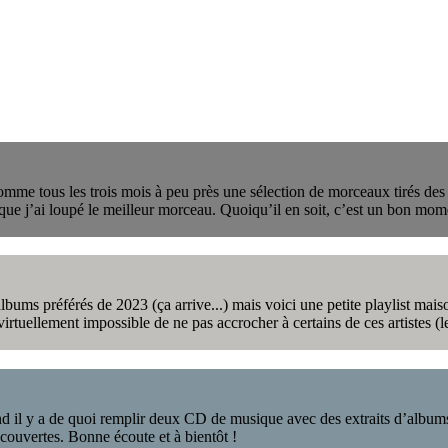
mme tous les trois mois à peu près une sélection de morceaux tirés des
 que j’ai loupé le meilleur morceau. Quoiqu’il en soit, c’est un bon mom
bums préférés de 2023 (ça arrive...) mais voici une petite playlist mais
 virtuellement impossible de ne pas accrocher à certains de ces artistes (l
il y a de quoi remplir deux CD de musique avec des extraits d’albums c
couvertes. Bonne écoute et à bientôt !