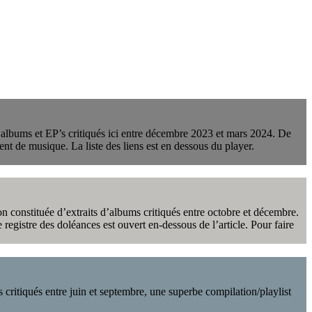
 albums et EP’s critiqués ici entre décembre 2023 et mars 2024. De
ent de musique. La liste des liens est en dessous du player.
on constituée d’extraits d’albums critiqués entre octobre et décembre.
e registre des doléances est ouvert en-dessous de l’article. Pour faire
ritiqués entre juin et septembre, une superbe compilation/playlist