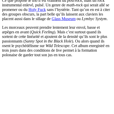
Ce que propose le trio n’est vraiment du
post-rock
, mais un rock
instrumental enlevé, pulsé. Un genre de
math-rock
qui serait allé se
promener ou du
Holy Fuck
sans l’hystérie. Tant qu’on en est à citer
des groupes obscurs, la part belle qu’ils laissent aux claviers les
placent aussi dans le sillage de
Glass Museum
ou
Lymbyc Systym
.
Les morceaux peuvent prendre lentement leur envol, basse et
arpèges en avant (
Quick Feeling
). Mais c’est surtout quand ils
sortent de cette linéarité et ajoutent de la densité qu’ils sont le plus
passionnants (
Sunny Spot in the Black Hole
). Ou alors quand ils
osent le psychédélisme sur
Wild Telescope
. Cet album enregistré en
trois jours dans des conditions de live permet à la formation
polonaise de garder tout son jus en tous cas.