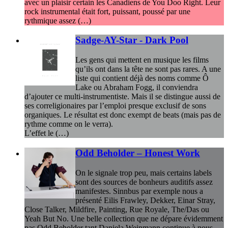
avec un plaisir certain les Canadiens de You Doo Right. Leur
rock instrumental était fort, puissant, poussé par une
rythmique assez (…)
Sadge-AY-Star - Dark Pool
Les gens qui mettent en musique les films
qu’ils ont dans la tête ne sont pas rares. A une
liste qui contient déjà des noms comme Ô
Lake ou Abraham Fogg, il conviendra
d’ajouter ce multi-instrumentiste. Mais il se distingue aussi de
ses correligionaires par l’emploi presque exclusif de sons
organiques. Le résultat est donc exempt de beats (mais pas de
rythme comme on le verra).
L’effet le (…)
Odd Beholder – Honest Work
On le signale trop peu, mais certains labels
sont des sources de bonheurs auditifs assez
manifestes. Sinnbus par exemple nous a
présenté Eilis Frawley, Dekker, Einar Stray,
Close Talker, Mildfire, Painting, Rue Royale, The/Das ou
Yeah But No. Une belle collection que ne dépare évidemment
pas Odd Beholder tant Daniela Weinmann continue à nous