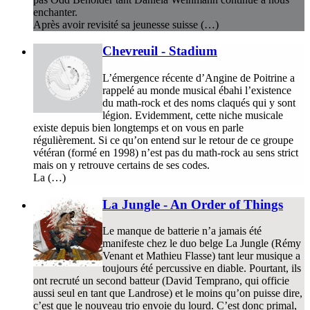
enchanter.
Après avoir revisité sa jeunesse suisse (…)
Chevreuil - Stadium
L’émergence récente d’Angine de Poitrine a
rappelé au monde musical ébahi l’existence
du math-rock et des noms claqués qui y sont
légion. Evidemment, cette niche musicale
existe depuis bien longtemps et on vous en parle
régulièrement. Si ce qu’on entend sur le retour de ce groupe
vétéran (formé en 1998) n’est pas du math-rock au sens strict
mais on y retrouve certains de ses codes.
La (…)
La Jungle - An Order of Things
Le manque de batterie n’a jamais été
manifeste chez le duo belge La Jungle (Rémy
Venant et Mathieu Flasse) tant leur musique a
toujours été percussive en diable. Pourtant, ils
ont recruté un second batteur (David Temprano, qui officie
aussi seul en tant que Landrose) et le moins qu’on puisse dire,
c’est que le nouveau trio envoie du lourd. C’est donc primal,