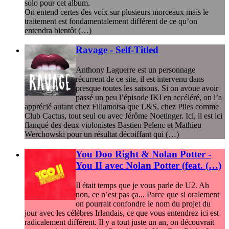
solo pour cet album.
On entend certes des voix sur plusieurs morceaux mais le
traitement est fondamentalement différent de ce qu’on
entendra bientôt (…)
Ravage - Self-Titled
Anthony Laguerre est un personnage
récurrent de ce site, il est intervenu dans
presque toutes les saisons. Si on avoue avoir
passé un peu l’épisode IKI en accéléré, on l’a
apprécié autant chez Filiamotsa que L&S, chez Piles comme
Club Cactus, tout seul ou avec Jérôme Noetinger. Ici, il est ici
flanqué des deux violonistes Bastien Pelenc et Mathieu
Werchowski pour un résultat décoiffant qui (…)
You Doo Right & Nolan Potter -
You II avec Nolan Potter (feat. (…)
Il était temps que je vous parle de U2. Ah
non, ce n’est pas ça... Parce que si oralement
on pourrait confondre le nom du projet du
jour avec les célèbres Irlandais, ce que vous entendrez ici est
radicalement différent. Il y a tout juste un an, on découvrait