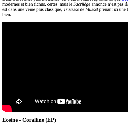
modernes et bien fichus, certes, mais le
Sacrilège
annoncé n’est pas là 
est dans une veine plus classique,
Tristesse
de
Musset
prenant ici une t
bien.
Eosine - Coralline (EP)