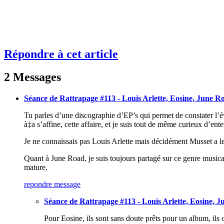
Répondre à cet article
2 Messages
Séance de Rattrapage #113 - Louis Arlette, Eosine, June R
Tu parles d’une discographie d’EP’s qui permet de constater l’é
à‡a s’affine, cette affaire, et je suis tout de même curieux d’en
Je ne connaissais pas Louis Arlette mais décidément Musset a le
Quant à June Road, je suis toujours partagé sur ce genre musical
mature.
repondre message
Séance de Rattrapage #113 - Louis Arlette, Eosine, 
Pour Eosine, ils sont sans doute prêts pour un album, ils 