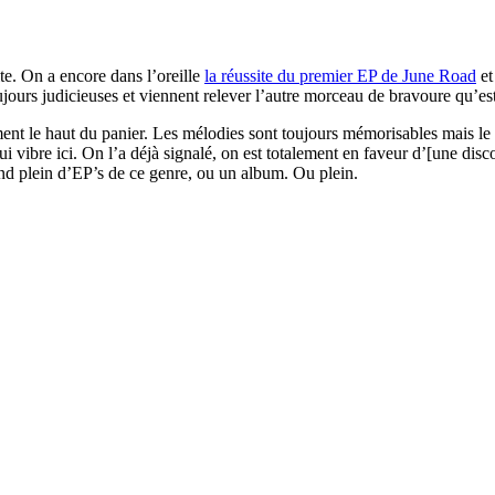
ite. On a encore dans l’oreille
la réussite du premier EP de June Road
e
oujours judicieuses et viennent relever l’autre morceau de bravoure qu’es
nt le haut du panier. Les mélodies sont toujours mémorisables mais le t
i vibre ici. On l’a déjà signalé, on est totalement en faveur d’[une dis
end plein d’EP’s de ce genre, ou un album. Ou plein.