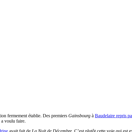
ition fermement établie. Des premiers
Gainsbourg
à
Baudelaire repris pa
 a voulu faire.
rine
avait fait de
La Nuit de Décembre
. C’est plutôt cette voie qui est