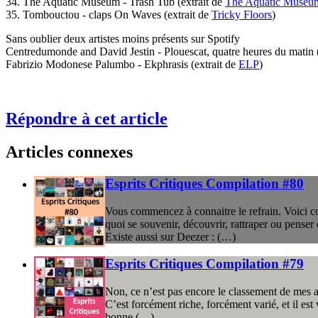
34. The Aquatic Museum - Trash Tub (extrait de
The Aquatic Museu
35. Tombouctou - claps On Waves (extrait de
Tricky Floors
)
Sans oublier deux artistes moins présents sur Spotify
Centredumonde and David Jestin - Plouescat, quatre heures du matin 
Fabrizio Modonese Palumbo - Ekphrasis (extrait de
ELP
)
Répondre à cet article
Articles connexes
Esprits Critiques Compilation #80
Vous commencez à connaitre le refrain. Voici co
quoi se souvenir, découvrir, rattraper ou penser
Existe aussi sur Deezer : (…)
Esprits Critiques Compilation #79
Non, ce n’est pas encore le classement de mes al
C’est forcément riche, forcément varié, et il est
bonne (…)