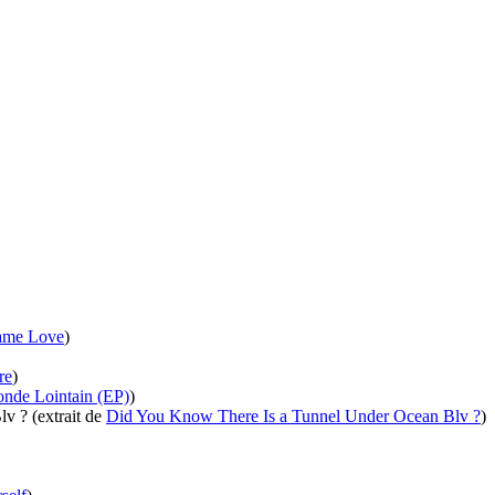
Came Love
)
re
)
onde Lointain (EP)
)
v ? (extrait de
Did You Know There Is a Tunnel Under Ocean Blv ?
)