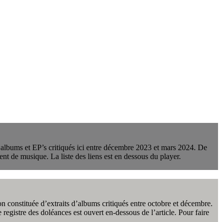
 albums et EP’s critiqués ici entre décembre 2023 et mars 2024. De
ent de musique. La liste des liens est en dessous du player.
on constituée d’extraits d’albums critiqués entre octobre et décembre.
e registre des doléances est ouvert en-dessous de l’article. Pour faire