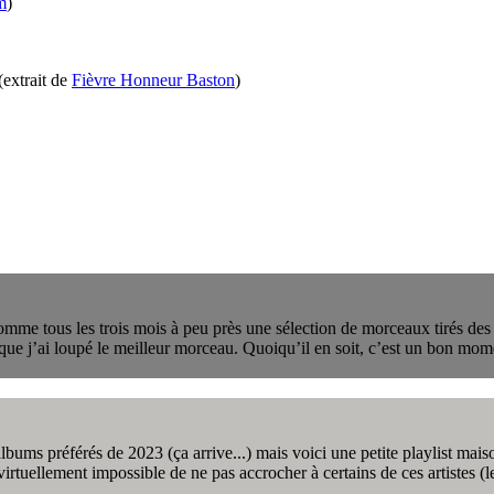
m
)
(extrait de
Fièvre Honneur Baston
)
mme tous les trois mois à peu près une sélection de morceaux tirés des
 que j’ai loupé le meilleur morceau. Quoiqu’il en soit, c’est un bon mom
bums préférés de 2023 (ça arrive...) mais voici une petite playlist mais
 virtuellement impossible de ne pas accrocher à certains de ces artistes (l