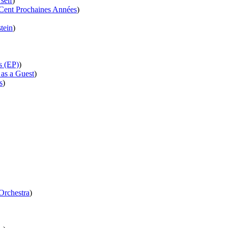
self
)
Cent Prochaines Années
)
tein
)
s (EP)
)
 as a Guest
)
s
)
Orchestra
)