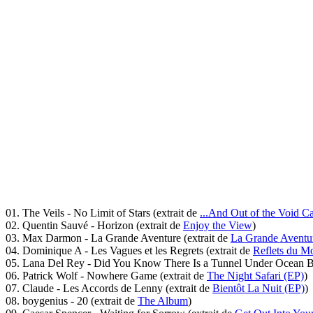
01. The Veils - No Limit of Stars (extrait de
...And Out of the Void 
02. Quentin Sauvé - Horizon (extrait de
Enjoy the View
)
03. Max Darmon - La Grande Aventure (extrait de
La Grande Aventu
04. Dominique A - Les Vagues et les Regrets (extrait de
Reflets du M
05. Lana Del Rey - Did You Know There Is a Tunnel Under Ocean Bl
06. Patrick Wolf - Nowhere Game (extrait de
The Night Safari (EP)
)
07. Claude - Les Accords de Lenny (extrait de
Bientôt La Nuit (EP)
)
08. boygenius - 20 (extrait de
The Album
)