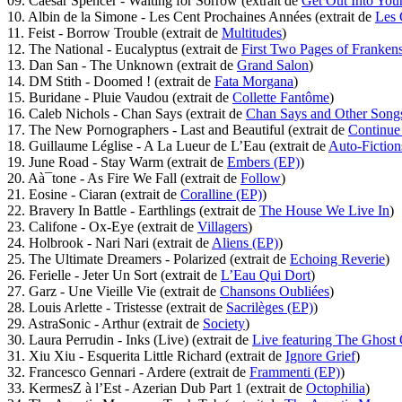
09. Caesar Spencer - Waiting for Sorrow (extrait de
Get Out Into Your
10. Albin de la Simone - Les Cent Prochaines Années (extrait de
Les 
11. Feist - Borrow Trouble (extrait de
Multitudes
)
12. The National - Eucalyptus (extrait de
First Two Pages of Frankens
13. Dan San - The Unknown (extrait de
Grand Salon
)
14. DM Stith - Doomed ! (extrait de
Fata Morgana
)
15. Buridane - Pluie Vaudou (extrait de
Collette Fantôme
)
16. Caleb Nichols - Chan Says (extrait de
Chan Says and Other Song
17. The New Pornographers - Last and Beautiful (extrait de
Continue
18. Guillaume Léglise - A La Lueur de L’Eau (extrait de
Auto-Fiction
19. June Road - Stay Warm (extrait de
Embers (EP)
)
20. Aà¯tone - As Fire We Fall (extrait de
Follow
)
21. Eosine - Ciaran (extrait de
Coralline (EP)
)
22. Bravery In Battle - Earthlings (extrait de
The House We Live In
)
23. Califone - Ox-Eye (extrait de
Villagers
)
24. Holbrook - Nari Nari (extrait de
Aliens (EP)
)
25. The Ultimate Dreamers - Polarized (extrait de
Echoing Reverie
)
26. Ferielle - Jeter Un Sort (extrait de
L’Eau Qui Dort
)
27. Garz - Une Vieille Vie (extrait de
Chansons Oubliées
)
28. Louis Arlette - Tristesse (extrait de
Sacrilèges (EP)
)
29. AstraSonic - Arthur (extrait de
Society
)
30. Laura Perrudin - Inks (Live) (extrait de
Live featuring The Ghost 
31. Xiu Xiu - Esquerita Little Richard (extrait de
Ignore Grief
)
32. Francesco Gennari - Ardere (extrait de
Frammenti (EP)
)
33. KermesZ à l’Est - Azerian Dub Part 1 (extrait de
Octophilia
)