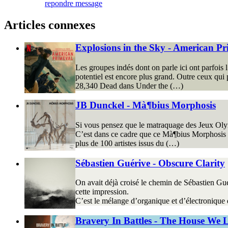
repondre message
Articles connexes
Explosions in the Sky - American P
Les groupes indés dont on parle ici ont parfois 
potentiel est encore plus grand. Outre ceux qui
28,340 Dead dans Under the (…)
JB Dunckel - Mà¶bius Morphosis
Si vous pensez que le matraquage des Jeux Olymp
C’est dans ce cadre que ce Mà¶bius Morphosis 
plus de 100 artistes issus du (…)
Sébastien Guérive - Obscure Clarity
On avait déjà croisé le chemin de Sébastien Gué
cette impression.
C’est le mélange d’organique et d’électronique q
Bravery In Battles - The House We L