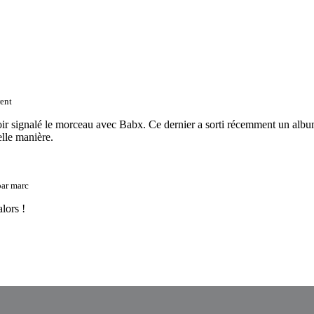
ent
avoir signalé le morceau avec Babx. Ce dernier a sorti récemment un alb
elle manière.
par
marc
lors !