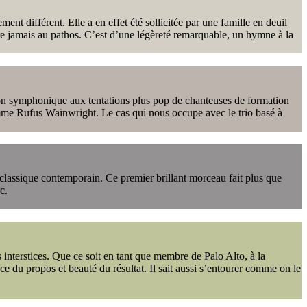
nt différent. Elle a en effet été sollicitée par une famille en deuil
re jamais au pathos. C’est d’une légèreté remarquable, un hymne à la
tion symphonique aux tentations plus pop de chanteuses de formation
mme Rufus Wainwright. Le cas qui nous occupe avec le trio basé à
classique contemporain. Ce premier brillant morceau fait plus que
c.
 interstices. Que ce soit en tant que membre de Palo Alto, à la
 du propos et beauté du résultat. Il sait aussi s’entourer comme on le