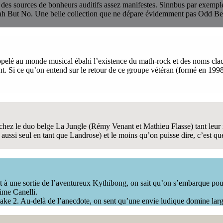
nt des sources de bonheurs auditifs assez manifestes. Sinnbus par exempl
ah But No. Une belle collection que ne dépare évidemment pas Odd Be
pelé au monde musical ébahi l’existence du math-rock et des noms claq
t. Si ce qu’on entend sur le retour de ce groupe vétéran (formé en 1998)
chez le duo belge La Jungle (Rémy Venant et Mathieu Flasse) tant leur mu
ussi seul en tant que Landrose) et le moins qu’on puisse dire, c’est qu
nt à une sortie de l’aventureux Kythibong, on sait qu’on s’embarque pou
ime Canelli.
ake 2. Au-delà de l’anecdote, on sent qu’une envie ludique domine larg