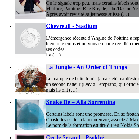
On le signale trop peu, mais certains labels so
Mildfire, Painting, Rue Royale, The/Das ou Ye
Après avoir revisité sa jeunesse suisse (…)
Chevreuil - Stadium
L’émergence récente d’Angine de Poitrine a rap
bien longtemps et on vous en parle régulièremen
ses codes.
La (…)
La Jungle - An Order of Things
Le manque de batterie n’a jamais été manifeste 
un second batteur (David Temprano, qui officie a
mais ils ont (…)
Snake De – Alla Sorrentina
Certains labels sont une promesse. En se frotta
Chasleries est ici à la manœuvre, associé à Max
Le nom de la formation est tiré du jeu Nokia Sn
Cécile Seraud - Psykhé