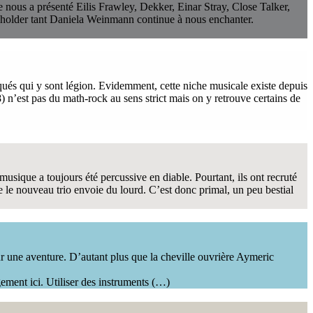
e nous a présenté Eilis Frawley, Dekker, Einar Stray, Close Talker,
holder tant Daniela Weinmann continue à nous enchanter.
ués qui y sont légion. Evidemment, cette niche musicale existe depuis
 n’est pas du math-rock au sens strict mais on y retrouve certains de
sique a toujours été percussive en diable. Pourtant, ils ont recruté
e le nouveau trio envoie du lourd. C’est donc primal, un peu bestial
r une aventure. D’autant plus que la cheville ouvrière Aymeric
ement ici. Utiliser des instruments (…)