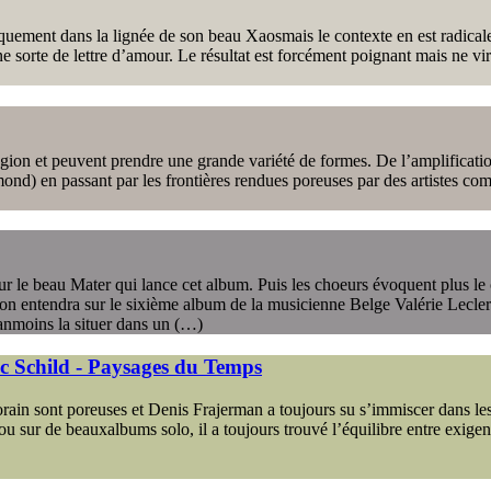
quement dans la lignée de son beau Xaosmais le contexte en est radicaleme
 sorte de lettre d’amour. Le résultat est forcément poignant mais ne vi
légion et peuvent prendre une grande variété de formes. De l’amplifica
) en passant par les frontières rendues poreuses par des artistes co
r le beau Mater qui lance cet album. Puis les choeurs évoquent plus le 
qu’on entendra sur le sixième album de la musicienne Belge Valérie Lecler
néanmoins la situer dans un (…)
c Schild - Paysages du Temps
orain sont poreuses et Denis Frajerman a toujours su s’immiscer dans les
sur de beauxalbums solo, il a toujours trouvé l’équilibre entre exigence