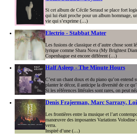
Si cet album de Cécile Seraud se place fort logi
qui lui était proche pour un album hommage, une
vie qui s’exprime (…)
Electrio - Stabbat Mater
Les fusions de classique et d’autre chose sont 
lyrique comme Shara Nova (My Brightest Diamond
Copenhague est encore différent (…)
Half Asleep - The Minute Hours
C’est un chant doux et du piano qu’on entend su
planter le décor, il anticipe la diversité de ce 
Si les références littérales sont rares, on peut 
Denis Frajerman, Marc Sarrazy, Loi
Les frontières entre la musique et l’art contemp
manœuvre des imposantes Variations Volodine ou 
verra.
Inspiré d’une (…)