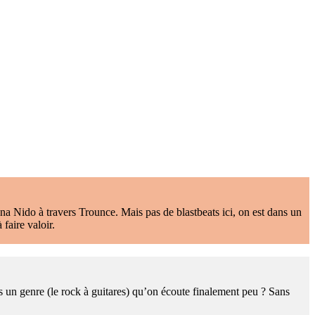
a Nido à travers Trounce. Mais pas de blastbeats ici, on est dans un
 faire valoir.
ns un genre (le rock à guitares) qu’on écoute finalement peu ? Sans