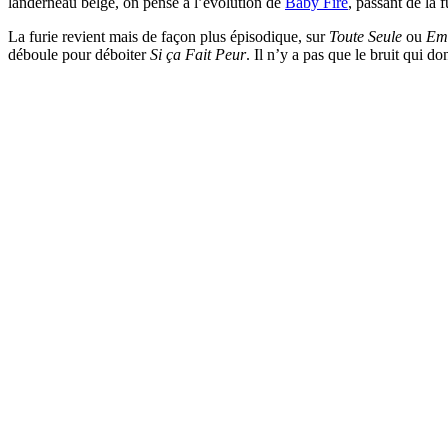
landerneau belge, on pense à l’évolution de
Baby Fire
, passant de la 
La furie revient mais de façon plus épisodique, sur
Toute Seule
ou
Em
déboule pour déboiter
Si ça Fait Peur
. Il n’y a pas que le bruit qui do