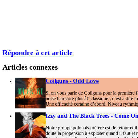
Répondre à cet article
Articles connexes
Coilguns - Odd Love
Si on vous parle de Coilguns pour la première f
noise hardcore plus â€˜classique’, c’est à dire to
Une efficacité certaine d’abord. Niveau rythmi
Izzy and The Black Trees - Come On
Notre groupe polonais préféré est de retour et i
doute la propension à exploser quand il faut et r