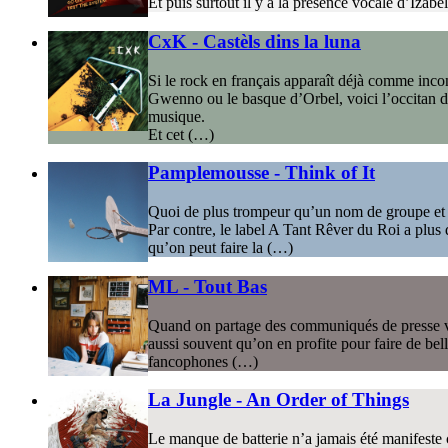
Et puis surtout il y a la présence vocale d’Izabe
CxK - Castèls dins la luna
Si le rock en français apparaît déjà comme incon
Gwenno ou le basque d’Orbel, voici l’occitan de
musique.
Et cet (…)
Pamplemousse - Think of It
Quoi de plus trompeur qu’un nom de groupe et u
Par contre, le label A Tant Rêver du Roi a plus
qu’on peut faire la (…)
ML - Tout Bas
Quand on partage des communiqués de presse via d
aussi souvent qu’on en profite pour faire de bell
fancophones (…)
La Jungle - An Order of Things
Le manque de batterie n’a jamais été manifeste 