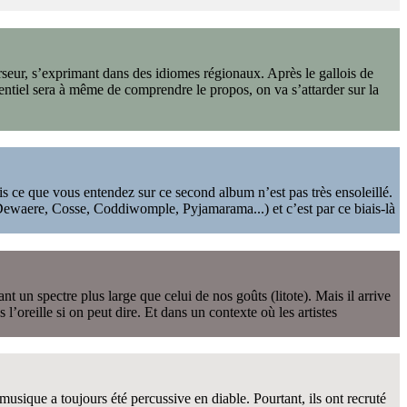
urseur, s’exprimant dans des idiomes régionaux. Après le gallois de
ntiel sera à même de comprendre le propos, on va s’attarder sur la
ce que vous entendez sur ce second album n’est pas très ensoleillé.
 Dewaere, Cosse, Coddiwomple, Pyjamarama...) et c’est par ce biais-là
un spectre plus large que celui de nos goûts (litote). Mais il arrive
l’oreille si on peut dire. Et dans un contexte où les artistes
sique a toujours été percussive en diable. Pourtant, ils ont recruté