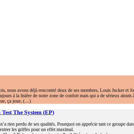
ois, nous avons déjà rencontré deux de ses membres, Louis Jucker et Jon
ujours à la lisière de notre zone de confort mais qui a de sérieux atouts à
que, ça joue, (…)
 Test The System (EP)
l n’a rien perdu de ses qualités. Pourquoi on apprécie tant ce groupe da
entrer les griffes pour un effet maximal.