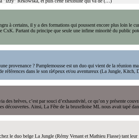
la "Izzy" Rekowska, et puis cette flexibilité qui va de (…)
gru à certains, il y a des formations qui poussent encore plus loin le c
 CxK. Partant du principe que seule une infime minorité du public pote
ne provenance ? Pamplemousse est un duo qui vient de la réunion mais 
 de références dans le son rà¢peux et/ou aventureux (La Jungle, Kitch,
es brèves, c’est par souci d’exhaustivité, ce qu’on y présente couvrant 
es découvertes. Ainsi, La Fête de la bruxelloise ML nous avait tapé dans 
chez le duo belge La Jungle (Rémy Venant et Mathieu Flasse) tant leur mu